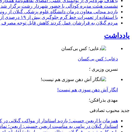
با هدف بهره‌گیری از توانمندی علمی: امضای تفاهم‌نامه همكاری
نشست هیئت مدیره کودآلی با حضور شهردار رشت برگزار شد تأکید
بازدید میدانی معاون درمان دانشگاه علوم پزشکی گیلان از رون
با استفاده از تعمیرات خط گرم جلوگیری بیش از ۱۹ درصدی از اعمال خاموشی برای مشتركان
مردم گیلان به قرارشان عمل کردند كاهش قابل توجه مصرف برق در استان با 
یادداشت
دعایی؛ کس بی‌کسان
نسرین وزیری ؛
انگار آش دهن سوزی هم نیست!
مهدی بذرافکن؛
جدید
محبوب
تصادفی
همزمان با اربعین حسینی؛ بازدید استاندار از مواکب گیلانی در 
استاندار گیلان در پیامی به مناسبت اربعین حسینی: اربعین؛ ن
با همکاری توزیع برق گیلان و نظام مهندسی استان؛ آغاز اجرا