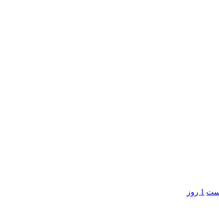
است
1 روز