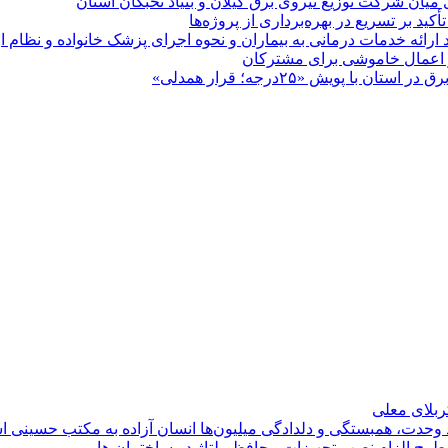
 میان شركت توزیع نیروی برق گیلان و بنیاد نخبگان استان
 بر تسریع در بهره‌برداری از پروژه‌ها
د ارائه خدمات درمانی به بیماران و نحوه اجرای پزشک خانواده و نظام
پویش «۲۵درجه؛ قرار همدلی»
کربلای معلی
ماد وحدت، همبستگی و دلدادگی میلیون‌ها انسان آزاده به مکتب حسینی 
ی طرح الزام نصب تجهیزات محافظ ولتاژ در ساختمان ها