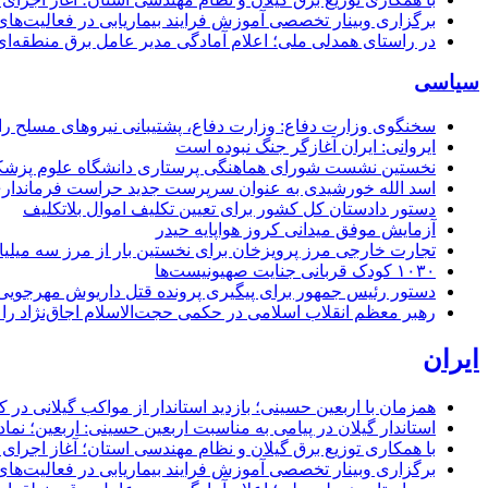
برگزاری وبینار تخصصی آموزش فرایند بیماریابی در فعالیت‌ها
در راستای همدلی ملی؛ اعلام آمادگی مدیر عامل برق منطقه‌ای 
سیاسی
سخنگوی وزارت دفاع: وزارت دفاع، پشتیبانی نیرو‌های مسلح را 
ایروانی: ایران آغازگر جنگ نبوده است
نخستین نشست شورای هماهنگی پرستاری دانشگاه علوم پزشکی گ
اسد الله خورشیدی به عنوان سرپرست جدید حراست فرماند
دستور دادستان کل کشور برای تعیین تکلیف اموال بلاتکلیف
آزمایش موفق میدانی کروز هواپایه حیدر
تجارت خارجی مرز پرویزخان برای نخستین بار از مرز سه میلیا
۱۰۳۰ کودک قربانی جنایت صهیونیست‌ها
دستور رئیس جمهور برای پیگیری پرونده قتل داریوش مهرجو
رهبر معظم انقلاب اسلامی در حکمی حجت‌الاسلام اجاق‌نژاد 
ایران
همزمان با اربعین حسینی؛ بازدید استاندار از مواکب گیلانی در 
استاندار گیلان در پیامی به مناسبت اربعین حسینی: اربعین؛ ن
با همکاری توزیع برق گیلان و نظام مهندسی استان؛ آغاز اجرا
برگزاری وبینار تخصصی آموزش فرایند بیماریابی در فعالیت‌ها