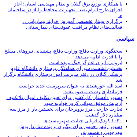
با همکاری توزیع برق گیلان و نظام مهندسی استان؛ آغاز
اجرای طرح الزام نصب تجهیزات محافظ ولتاژ در ساختمان
ها
برگزاری وبینار تخصصی آموزش فرایند بیماریابی در
فعالیت‌های نظام مراقبت عفونت‌های بیمارستانی
سیاسی
سخنگوی وزارت دفاع: وزارت دفاع، پشتیبانی نیرو‌های مسلح
را با قدرت ادامه می‌دهد
ایروانی: ایران آغازگر جنگ نبوده است
نخستین نشست شورای هماهنگی پرستاری دانشگاه علوم
پزشکی گیلان در دفتر مدیریت امور پرستاری دانشگاه برگزار
شد
اسد الله خورشیدی به عنوان سرپرست جدید حراست
فرمانداری رشت منصوب شد.
دستور دادستان کل کشور برای تعیین تکلیف اموال بلاتکلیف
آزمایش موفق میدانی کروز هواپایه حیدر
تجارت خارجی مرز پرویزخان برای نخستین بار از مرز سه
میلیارد دلار گذشت
۱۰۳۰ کودک قربانی جنایت صهیونیست‌ها
دستور رئیس جمهور برای پیگیری پرونده قتل داریوش
مهرجویی و همسرش