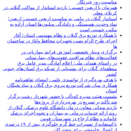
مناسبت روز خبرنگار ‌
همزمان با اربعین حسینی؛ بازدید استاندار از مواکب گیلانی در
کربلای معلی
استاندار گیلان در پیامی به مناسبت اربعین حسینی: اربعین؛
نماد وحدت، همبستگی و دلدادگی میلیون‌ها انسان آزاده به
مکتب حسینی است
با همکاری توزیع برق گیلان و نظام مهندسی استان؛ آغاز
اجرای طرح الزام نصب تجهیزات محافظ ولتاژ در ساختمان
ها
برگزاری وبینار تخصصی آموزش فرایند بیماریابی در
فعالیت‌های نظام مراقبت عفونت‌های بیمارستانی
در راستای همدلی ملی؛ اعلام آمادگی مدیر عامل برق
منطقه‌ای گیلان برای پشتیبانی از شبكه برق استان‌های جنوبی
كشور
با هدف بهره‌گیری از توانمندی علمی: امضای تفاهم‌نامه
همكاری میان شركت توزیع نیروی برق گیلان و بنیاد نخبگان
استان
نشست هیئت مدیره کودآلی با حضور شهردار رشت برگزار
شد تأکید بر تسریع در بهره‌برداری از پروژه‌ها
بازدید میدانی معاون درمان دانشگاه علوم پزشکی گیلان از
روند ارائه خدمات درمانی به بیماران و نحوه اجرای پزشک
خانواده و نظام ارجاع در شهرستان فومن
با استفاده از تعمیرات خط گرم جلوگیری بیش از ۱۹ درصدی
از اعمال خاموشی برای مشتركان