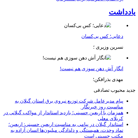
یادداشت
دعایی؛ کس بی‌کسان
نسرین وزیری ؛
انگار آش دهن سوزی هم نیست!
مهدی بذرافکن؛
جدید
محبوب
تصادفی
پیام مدیرعامل شركت توزیع نیروی برق استان گیلان به
مناسبت روز خبرنگار ‌
همزمان با اربعین حسینی؛ بازدید استاندار از مواکب گیلانی در
کربلای معلی
استاندار گیلان در پیامی به مناسبت اربعین حسینی: اربعین؛
نماد وحدت، همبستگی و دلدادگی میلیون‌ها انسان آزاده به
مکتب حسینی است