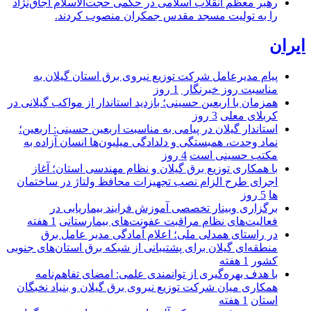
رهبر معظم انقلاب اسلامی در حکمی حجت‌الاسلام اجاق‌نژاد
را به تولیت مسجد مقدس جمکران منصوب کردند.
ایران
پیام مدیرعامل شركت توزیع نیروی برق استان گیلان به
مناسبت روز خبرنگار ‌
1 روز
همزمان با اربعین حسینی؛ بازدید استاندار از مواکب گیلانی در
کربلای معلی
3 روز
استاندار گیلان در پیامی به مناسبت اربعین حسینی: اربعین؛
نماد وحدت، همبستگی و دلدادگی میلیون‌ها انسان آزاده به
مکتب حسینی است
4 روز
با همکاری توزیع برق گیلان و نظام مهندسی استان؛ آغاز
اجرای طرح الزام نصب تجهیزات محافظ ولتاژ در ساختمان
ها
5 روز
برگزاری وبینار تخصصی آموزش فرایند بیماریابی در
فعالیت‌های نظام مراقبت عفونت‌های بیمارستانی
1 هفته
در راستای همدلی ملی؛ اعلام آمادگی مدیر عامل برق
منطقه‌ای گیلان برای پشتیبانی از شبكه برق استان‌های جنوبی
كشور
1 هفته
با هدف بهره‌گیری از توانمندی علمی: امضای تفاهم‌نامه
همكاری میان شركت توزیع نیروی برق گیلان و بنیاد نخبگان
استان
1 هفته