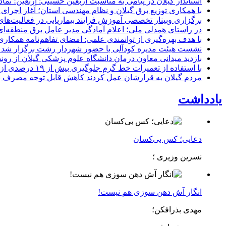
استاندار گیلان در پیامی به مناسبت اربعین حسینی: اربعین؛ ن
با همکاری توزیع برق گیلان و نظام مهندسی استان؛ آغاز اجرا
برگزاری وبینار تخصصی آموزش فرایند بیماریابی در فعالیت‌ها
در راستای همدلی ملی؛ اعلام آمادگی مدیر عامل برق منطقه‌ای 
با هدف بهره‌گیری از توانمندی علمی: امضای تفاهم‌نامه همكاری
نشست هیئت مدیره کودآلی با حضور شهردار رشت برگزار شد تأکید
بازدید میدانی معاون درمان دانشگاه علوم پزشکی گیلان از رون
با استفاده از تعمیرات خط گرم جلوگیری بیش از ۱۹ درصدی از اعمال خاموشی برای مشتركان
مردم گیلان به قرارشان عمل کردند كاهش قابل توجه مصرف برق در استان با 
یادداشت
دعایی؛ کس بی‌کسان
نسرین وزیری ؛
انگار آش دهن سوزی هم نیست!
مهدی بذرافکن؛