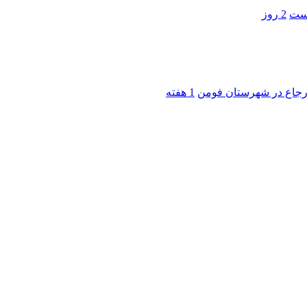
است
2 روز
 ارجاع در شهرستان فومن
1 هفته