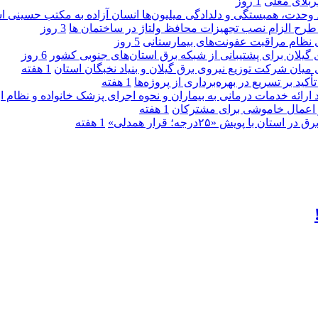
کربلای معلی
1 روز
ماد وحدت، همبستگی و دلدادگی میلیون‌ها انسان آزاده به مکتب حسینی 
ی طرح الزام نصب تجهیزات محافظ ولتاژ در ساختمان ها
3 روز
ی نظام مراقبت عفونت‌های بیمارستانی
5 روز
گیلان برای پشتیبانی از شبكه برق استان‌های جنوبی كشور
6 روز
 میان شركت توزیع نیروی برق گیلان و بنیاد نخبگان استان
1 هفته
 بر تسریع در بهره‌برداری از پروژه‌ها
1 هفته
د ارائه خدمات درمانی به بیماران و نحوه اجرای پزشک خانواده و نظام
1 هفته
پویش «۲۵درجه؛ قرار همدلی»
1 هفته