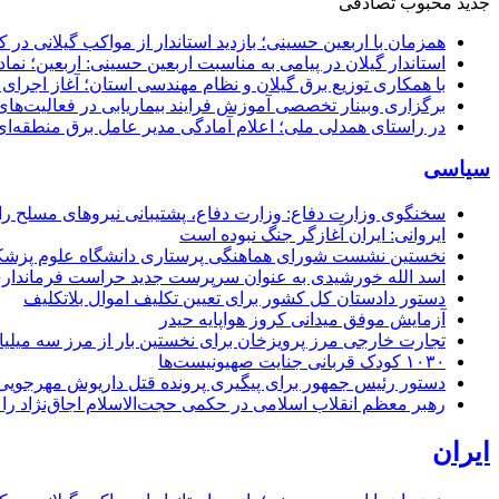
جدید
محبوب
تصادفی
همزمان با اربعین حسینی؛ بازدید استاندار از مواکب گیلانی در 
استاندار گیلان در پیامی به مناسبت اربعین حسینی: اربعین؛ ن
با همکاری توزیع برق گیلان و نظام مهندسی استان؛ آغاز اجرا
برگزاری وبینار تخصصی آموزش فرایند بیماریابی در فعالیت‌ها
در راستای همدلی ملی؛ اعلام آمادگی مدیر عامل برق منطقه‌ای 
سیاسی
سخنگوی وزارت دفاع: وزارت دفاع، پشتیبانی نیرو‌های مسلح را 
ایروانی: ایران آغازگر جنگ نبوده است
نخستین نشست شورای هماهنگی پرستاری دانشگاه علوم پزشکی گ
اسد الله خورشیدی به عنوان سرپرست جدید حراست فرماند
دستور دادستان کل کشور برای تعیین تکلیف اموال بلاتکلیف
آزمایش موفق میدانی کروز هواپایه حیدر
تجارت خارجی مرز پرویزخان برای نخستین بار از مرز سه میلیا
۱۰۳۰ کودک قربانی جنایت صهیونیست‌ها
دستور رئیس جمهور برای پیگیری پرونده قتل داریوش مهرجو
رهبر معظم انقلاب اسلامی در حکمی حجت‌الاسلام اجاق‌نژاد 
ایران