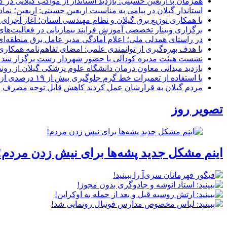
همزمان با اربعین حسینی؛ بازدید استاندار از مواکب گیلانی در 
استاندار گیلان در پیامی به مناسبت اربعین حسینی: اربعین؛ ن
با همکاری توزیع برق گیلان و نظام مهندسی استان؛ آغاز اجرا
برگزاری وبینار تخصصی آموزش فرایند بیماریابی در فعالیت‌ها
در راستای همدلی ملی؛ اعلام آمادگی مدیر عامل برق منطقه‌ای 
با هدف بهره‌گیری از توانمندی علمی: امضای تفاهم‌نامه همكاری
نشست هیئت مدیره کودآلی با حضور شهردار رشت برگزار شد تأکید
بازدید میدانی معاون درمان دانشگاه علوم پزشکی گیلان از رون
با استفاده از تعمیرات خط گرم جلوگیری بیش از ۱۹ درصدی از اعمال خاموشی برای مشتركان
مردم گیلان به قرارشان عمل کردند كاهش قابل توجه مصرف برق در استان با 
تصویر روز
اینم مشکل جدید پشه‌ها برای نیش زدن مردم!