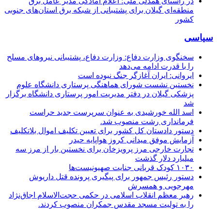
در راستای همدلی ملی؛ اعلام آمادگی مدیر عامل برق
منطقه‌ای گیلان برای پشتیبانی از شبكه برق استان‌های جنوبی
كشور
سیاسی
سخنگوی وزارت دفاع: وزارت دفاع، پشتیبانی نیرو‌های مسلح
را با قدرت ادامه می‌دهد
ایروانی: ایران آغازگر جنگ نبوده است
نخستین نشست شورای هماهنگی پرستاری دانشگاه علوم
پزشکی گیلان در دفتر مدیریت امور پرستاری دانشگاه برگزار
شد
اسد الله خورشیدی به عنوان سرپرست جدید حراست
فرمانداری رشت منصوب شد.
دستور دادستان کل کشور برای تعیین تکلیف اموال بلاتکلیف
آزمایش موفق میدانی کروز هواپایه حیدر
تجارت خارجی مرز پرویزخان برای نخستین بار از مرز سه
میلیارد دلار گذشت
۱۰۳۰ کودک قربانی جنایت صهیونیست‌ها
دستور رئیس جمهور برای پیگیری پرونده قتل داریوش
مهرجویی و همسرش
رهبر معظم انقلاب اسلامی در حکمی حجت‌الاسلام اجاق‌نژاد
را به تولیت مسجد مقدس جمکران منصوب کردند.