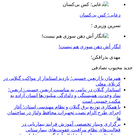
دعایی؛ کس بی‌کسان
نسرین وزیری ؛
انگار آش دهن سوزی هم نیست!
مهدی بذرافکن؛
جدید
محبوب
تصادفی
همزمان با اربعین حسینی؛ بازدید استاندار از مواکب گیلانی در
کربلای معلی
استاندار گیلان در پیامی به مناسبت اربعین حسینی: اربعین؛
نماد وحدت، همبستگی و دلدادگی میلیون‌ها انسان آزاده به
مکتب حسینی است
با همکاری توزیع برق گیلان و نظام مهندسی استان؛ آغاز
اجرای طرح الزام نصب تجهیزات محافظ ولتاژ در ساختمان
ها
برگزاری وبینار تخصصی آموزش فرایند بیماریابی در
فعالیت‌های نظام مراقبت عفونت‌های بیمارستانی