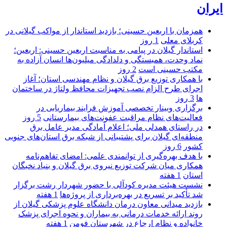
ایران
همزمان با اربعین حسینی؛ بازدید استاندار از مواکب گیلانی در
کربلای معلی
1 روز
استاندار گیلان در پیامی به مناسبت اربعین حسینی: اربعین؛
نماد وحدت، همبستگی و دلدادگی میلیون‌ها انسان آزاده به
مکتب حسینی است
2 روز
با همکاری توزیع برق گیلان و نظام مهندسی استان؛ آغاز
اجرای طرح الزام نصب تجهیزات محافظ ولتاژ در ساختمان
ها
3 روز
برگزاری وبینار تخصصی آموزش فرایند بیماریابی در
فعالیت‌های نظام مراقبت عفونت‌های بیمارستانی
5 روز
در راستای همدلی ملی؛ اعلام آمادگی مدیر عامل برق
منطقه‌ای گیلان برای پشتیبانی از شبكه برق استان‌های جنوبی
كشور
6 روز
با هدف بهره‌گیری از توانمندی علمی: امضای تفاهم‌نامه
همكاری میان شركت توزیع نیروی برق گیلان و بنیاد نخبگان
استان
1 هفته
نشست هیئت مدیره کودآلی با حضور شهردار رشت برگزار
شد تأکید بر تسریع در بهره‌برداری از پروژه‌ها
1 هفته
بازدید میدانی معاون درمان دانشگاه علوم پزشکی گیلان از
روند ارائه خدمات درمانی به بیماران و نحوه اجرای پزشک
خانواده و نظام ارجاع در شهرستان فومن
1 هفته