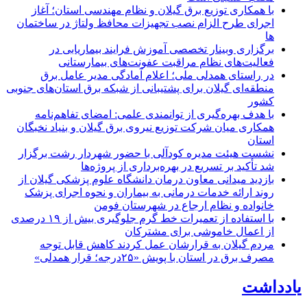
با همکاری توزیع برق گیلان و نظام مهندسی استان؛ آغاز
اجرای طرح الزام نصب تجهیزات محافظ ولتاژ در ساختمان
ها
برگزاری وبینار تخصصی آموزش فرایند بیماریابی در
فعالیت‌های نظام مراقبت عفونت‌های بیمارستانی
در راستای همدلی ملی؛ اعلام آمادگی مدیر عامل برق
منطقه‌ای گیلان برای پشتیبانی از شبكه برق استان‌های جنوبی
كشور
با هدف بهره‌گیری از توانمندی علمی: امضای تفاهم‌نامه
همكاری میان شركت توزیع نیروی برق گیلان و بنیاد نخبگان
استان
نشست هیئت مدیره کودآلی با حضور شهردار رشت برگزار
شد تأکید بر تسریع در بهره‌برداری از پروژه‌ها
بازدید میدانی معاون درمان دانشگاه علوم پزشکی گیلان از
روند ارائه خدمات درمانی به بیماران و نحوه اجرای پزشک
خانواده و نظام ارجاع در شهرستان فومن
با استفاده از تعمیرات خط گرم جلوگیری بیش از ۱۹ درصدی
از اعمال خاموشی برای مشتركان
مردم گیلان به قرارشان عمل کردند كاهش قابل توجه
مصرف برق در استان با پویش «۲۵درجه؛ قرار همدلی»
یادداشت