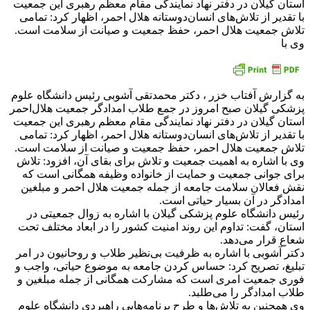
استان گیلان در دفتر نهاد نمایندگی مقام معظم رهبری این جمعیت
با تقدیر از تلاش‌های انسان‌دوستانه هلال احمر، اظهار کرد: تمامی
تلاش جمعیت هلال احمر، حفظ جمعیت و صیانت از سلامت است.
وی با
به گزارش آفتاب خزر ، دکتر محمدتقی آشوبی رئیس دانشگاه علوم
پزشکی گیلان صبح امروز در جمع طلاب امدادگر جمعیت هلال‌احمر
استان گیلان در دفتر نهاد نمایندگی مقام معظم رهبری این جمعیت
با تقدیر از تلاش‌های انسان‌دوستانه هلال احمر، اظهار کرد: تمامی
تلاش جمعیت هلال احمر، حفظ جمعیت و صیانت از سلامت است.
وی با اشاره به اهمیت جمعیت و تلاش برای بقای آن، افزود: تلاش
برای جوانی جمعیت و حمایت از خانواده وظیفه همگانی است که
نقش فعالان سلامت جامعه از جمله جمعیت هلال احمر و مبلغین
امدادگر در آن بسیار حیاتی است.
رئیس دانشگاه علوم پزشکی گیلان با اشاره به زوال جمعیتی در
استان، گفت: تداوم این روند امنیت کشور را در ابعاد مختلف تحت
شعاع قرار می‌دهد.
دکتر آشوبی با اشاره به ظرفیت بی‌نظیر طلاب و روحانیون در امر
تبلیغ، تصریح کرد: حساس کردن جامعه به موضوع حیاتی، واجب و
فوری جمعیت امری است که مشارکت همگانی از جمله مبلغین و
طلاب امدادگر را می‌طلبد.
وی همچنین به تلاش‌ها و طرح برنامه‌هایی راهبردی دانشگاه علوم