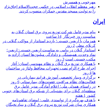
مهرجویی و همسرش
رهبر معظم انقلاب اسلامی در حکمی حجت‌الاسلام اجاق‌نژاد
را به تولیت مسجد مقدس جمکران منصوب کردند.
ایران
پیام مدیرعامل شركت توزیع نیروی برق استان گیلان به
مناسبت روز خبرنگار ‌
14 ساعت
همزمان با اربعین حسینی؛ بازدید استاندار از مواکب گیلانی در
کربلای معلی
2 روز
استاندار گیلان در پیامی به مناسبت اربعین حسینی: اربعین؛
نماد وحدت، همبستگی و دلدادگی میلیون‌ها انسان آزاده به
مکتب حسینی است
3 روز
با همکاری توزیع برق گیلان و نظام مهندسی استان؛ آغاز
اجرای طرح الزام نصب تجهیزات محافظ ولتاژ در ساختمان
ها
4 روز
برگزاری وبینار تخصصی آموزش فرایند بیماریابی در
فعالیت‌های نظام مراقبت عفونت‌های بیمارستانی
6 روز
در راستای همدلی ملی؛ اعلام آمادگی مدیر عامل برق
منطقه‌ای گیلان برای پشتیبانی از شبكه برق استان‌های جنوبی
كشور
1 هفته
با هدف بهره‌گیری از توانمندی علمی: امضای تفاهم‌نامه
همكاری میان شركت توزیع نیروی برق گیلان و بنیاد نخبگان