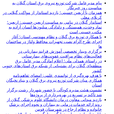
پیام مدیرعامل شركت توزیع نیروی برق استان گیلان به
مناسبت روز خبرنگار ‌
همزمان با اربعین حسینی؛ بازدید استاندار از مواکب گیلانی در
کربلای معلی
استاندار گیلان در پیامی به مناسبت اربعین حسینی: اربعین؛
نماد وحدت، همبستگی و دلدادگی میلیون‌ها انسان آزاده به
مکتب حسینی است
با همکاری توزیع برق گیلان و نظام مهندسی استان؛ آغاز
اجرای طرح الزام نصب تجهیزات محافظ ولتاژ در ساختمان
ها
برگزاری وبینار تخصصی آموزش فرایند بیماریابی در
فعالیت‌های نظام مراقبت عفونت‌های بیمارستانی
در راستای همدلی ملی؛ اعلام آمادگی مدیر عامل برق
منطقه‌ای گیلان برای پشتیبانی از شبكه برق استان‌های جنوبی
كشور
با هدف بهره‌گیری از توانمندی علمی: امضای تفاهم‌نامه
همكاری میان شركت توزیع نیروی برق گیلان و بنیاد نخبگان
استان
نشست هیئت مدیره کودآلی با حضور شهردار رشت برگزار
شد تأکید بر تسریع در بهره‌برداری از پروژه‌ها
بازدید میدانی معاون درمان دانشگاه علوم پزشکی گیلان از
روند ارائه خدمات درمانی به بیماران و نحوه اجرای پزشک
خانواده و نظام ارجاع در شهرستان فومن