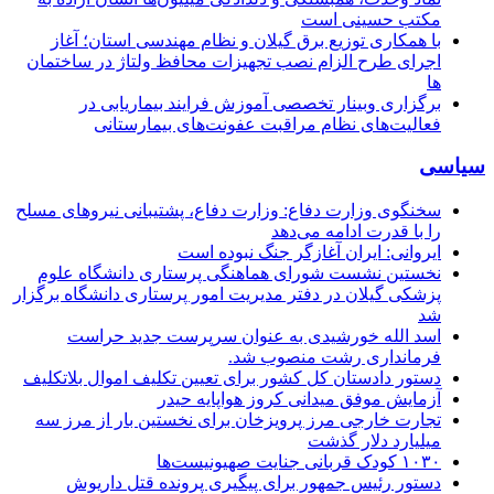
مکتب حسینی است
با همکاری توزیع برق گیلان و نظام مهندسی استان؛ آغاز
اجرای طرح الزام نصب تجهیزات محافظ ولتاژ در ساختمان
ها
برگزاری وبینار تخصصی آموزش فرایند بیماریابی در
فعالیت‌های نظام مراقبت عفونت‌های بیمارستانی
سیاسی
سخنگوی وزارت دفاع: وزارت دفاع، پشتیبانی نیرو‌های مسلح
را با قدرت ادامه می‌دهد
ایروانی: ایران آغازگر جنگ نبوده است
نخستین نشست شورای هماهنگی پرستاری دانشگاه علوم
پزشکی گیلان در دفتر مدیریت امور پرستاری دانشگاه برگزار
شد
اسد الله خورشیدی به عنوان سرپرست جدید حراست
فرمانداری رشت منصوب شد.
دستور دادستان کل کشور برای تعیین تکلیف اموال بلاتکلیف
آزمایش موفق میدانی کروز هواپایه حیدر
تجارت خارجی مرز پرویزخان برای نخستین بار از مرز سه
میلیارد دلار گذشت
۱۰۳۰ کودک قربانی جنایت صهیونیست‌ها
دستور رئیس جمهور برای پیگیری پرونده قتل داریوش