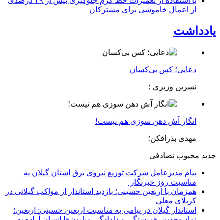
با استفاده از تعمیرات خط گرم جلوگیری بیش از ۱۹ درصدی
از اعمال خاموشی برای مشتركان
یادداشت
دعایی؛ کس بی‌کسان
نسرین وزیری ؛
انگار آش دهن سوزی هم نیست!
مهدی بذرافکن؛
جدید
محبوب
تصادفی
پیام مدیرعامل شركت توزیع نیروی برق استان گیلان به
مناسبت روز خبرنگار ‌
همزمان با اربعین حسینی؛ بازدید استاندار از مواکب گیلانی در
کربلای معلی
استاندار گیلان در پیامی به مناسبت اربعین حسینی: اربعین؛
نماد وحدت، همبستگی و دلدادگی میلیون‌ها انسان آزاده به