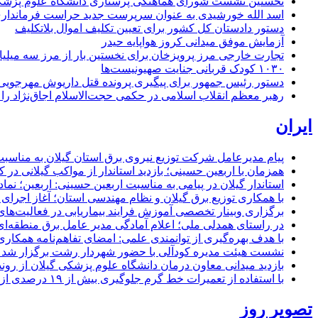
نخستین نشست شورای هماهنگی پرستاری دانشگاه علوم پزشکی گ
اسد الله خورشیدی به عنوان سرپرست جدید حراست فرماند
دستور دادستان کل کشور برای تعیین تکلیف اموال بلاتکلیف
آزمایش موفق میدانی کروز هواپایه حیدر
تجارت خارجی مرز پرویزخان برای نخستین بار از مرز سه میلیا
۱۰۳۰ کودک قربانی جنایت صهیونیست‌ها
دستور رئیس جمهور برای پیگیری پرونده قتل داریوش مهرجو
رهبر معظم انقلاب اسلامی در حکمی حجت‌الاسلام اجاق‌نژاد 
ایران
پیام مدیرعامل شركت توزیع نیروی برق استان گیلان به مناسبت 
همزمان با اربعین حسینی؛ بازدید استاندار از مواکب گیلانی در 
استاندار گیلان در پیامی به مناسبت اربعین حسینی: اربعین؛ ن
با همکاری توزیع برق گیلان و نظام مهندسی استان؛ آغاز اجرا
برگزاری وبینار تخصصی آموزش فرایند بیماریابی در فعالیت‌ها
در راستای همدلی ملی؛ اعلام آمادگی مدیر عامل برق منطقه‌ای 
با هدف بهره‌گیری از توانمندی علمی: امضای تفاهم‌نامه همكاری
نشست هیئت مدیره کودآلی با حضور شهردار رشت برگزار شد تأکید
بازدید میدانی معاون درمان دانشگاه علوم پزشکی گیلان از رون
با استفاده از تعمیرات خط گرم جلوگیری بیش از ۱۹ درصدی از اعمال خاموشی برای مشتركان
تصویر روز