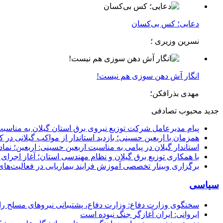
دعایی؛ کس بی‌کسان
نسرین وزیری ؛
انگار آش دهن سوزی هم نیست!
مهدی بذرافکن؛
جدید
محبوب
تصادفی
پیام مدیرعامل شركت توزیع نیروی برق استان گیلان به مناسبت 
همزمان با اربعین حسینی؛ بازدید استاندار از مواکب گیلانی در 
استاندار گیلان در پیامی به مناسبت اربعین حسینی: اربعین؛ ن
با همکاری توزیع برق گیلان و نظام مهندسی استان؛ آغاز اجرا
برگزاری وبینار تخصصی آموزش فرایند بیماریابی در فعالیت‌ها
سیاسی
سخنگوی وزارت دفاع: وزارت دفاع، پشتیبانی نیرو‌های مسلح را 
ایروانی: ایران آغازگر جنگ نبوده است