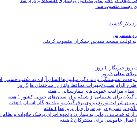
یلان در دفتر مدیریت امور پرستاری دانشگاه برگزار شد
اری رشت منصوب شد.
رد دلار گذشت
یی و همسرش
را به تولیت مسجد مقدس جمکران منصوب کردند.
روز خبرنگار ‌
1 روز
کربلای معلی
3 روز
ماد وحدت، همبستگی و دلدادگی میلیون‌ها انسان آزاده به مکتب حسینی 
ی طرح الزام نصب تجهیزات محافظ ولتاژ در ساختمان ها
5 روز
ی نظام مراقبت عفونت‌های بیمارستانی
1 هفته
گیلان برای پشتیبانی از شبكه برق استان‌های جنوبی كشور
1 هفته
 میان شركت توزیع نیروی برق گیلان و بنیاد نخبگان استان
1 هفته
 بر تسریع در بهره‌برداری از پروژه‌ها
1 هفته
د ارائه خدمات درمانی به بیماران و نحوه اجرای پزشک خانواده و نظام
2 هفته