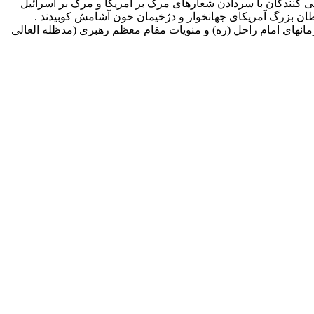
ی کنندگان با سردادن شعارهای مرگ بر آمریکا و مرگ بر اسرائیل
ان بزرگ آمریکای جهانخوار و دژخیمان خون آشامش کوبیدند .
 توزیع نیروی برق استان گیلان نیز با حضور پرشور در راهپیمایی یوم الله ۱۳ آبان بار دیگر با آرمانهای امام راحل (ره) و منویات مقام معظم رهبری (مدظله العالی