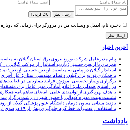
ارسال نظر
پاک کردن !
ذخیره نام، ایمیل و وبسایت من در مرورگر برای زمانی که دوباره 
آخرین اخبار
پیام مدیرعامل شركت توزیع نیروی برق استان گیلان به مناسبت 
همزمان با اربعین حسینی؛ بازدید استاندار از مواکب گیلانی در 
استاندار گیلان در پیامی به مناسبت اربعین حسینی: اربعین؛ ن
با همکاری توزیع برق گیلان و نظام مهندسی استان؛ آغاز اجرا
برگزاری وبینار تخصصی آموزش فرایند بیماریابی در فعالیت‌ها
در راستای همدلی ملی؛ اعلام آمادگی مدیر عامل برق منطقه‌ای 
با هدف بهره‌گیری از توانمندی علمی: امضای تفاهم‌نامه همكاری
نشست هیئت مدیره کودآلی با حضور شهردار رشت برگزار شد تأکید
بازدید میدانی معاون درمان دانشگاه علوم پزشکی گیلان از رون
با استفاده از تعمیرات خط گرم جلوگیری بیش از ۱۹ درصدی از اعمال خاموشی برای مشتركان
یادداشت