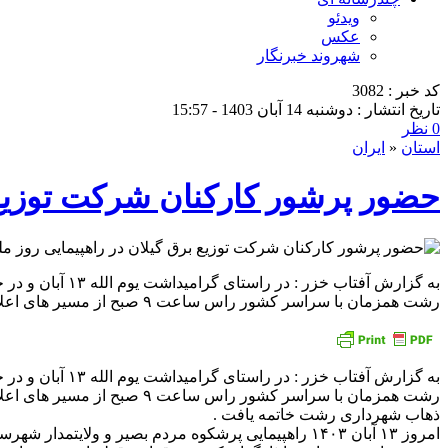
ویدئو
عکس
شهروند خبرنگار
کد خبر : 3082
تاریخ انتشار : دوشنبه 14 آبان 1403 - 15:57
0 نظر
استان
«
ایران
حضور پرشور كاركنان شركت توزیع ب
رشت همزمان با سراسر کشور راس ساعت ۹ صبح از مسیر های اعلام شده آغاز و با سخنرانی سعید اوحدی معاون
رشت همزمان با سراسر کشور 
ذهاب شهرداری رشت خاتمه یافت .