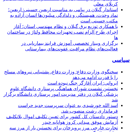
کربلای معلی
استاندار گیلان در پیامی به مناسبت اربعین حسینی: اربعین؛
نماد وحدت، همبستگی و دلدادگی میلیون‌ها انسان آزاده به
مکتب حسینی است
با همکاری توزیع برق گیلان و نظام مهندسی استان؛ آغاز
اجرای طرح الزام نصب تجهیزات محافظ ولتاژ در ساختمان
ها
برگزاری وبینار تخصصی آموزش فرایند بیماریابی در
فعالیت‌های نظام مراقبت عفونت‌های بیمارستانی
سیاسی
سخنگوی وزارت دفاع: وزارت دفاع، پشتیبانی نیرو‌های مسلح
را با قدرت ادامه می‌دهد
ایروانی: ایران آغازگر جنگ نبوده است
نخستین نشست شورای هماهنگی پرستاری دانشگاه علوم
پزشکی گیلان در دفتر مدیریت امور پرستاری دانشگاه برگزار
شد
اسد الله خورشیدی به عنوان سرپرست جدید حراست
فرمانداری رشت منصوب شد.
دستور دادستان کل کشور برای تعیین تکلیف اموال بلاتکلیف
آزمایش موفق میدانی کروز هواپایه حیدر
تجارت خارجی مرز پرویزخان برای نخستین بار از مرز سه