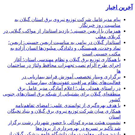
آخرین اخبار
پیام مدیرعامل شركت توزیع نیروی برق استان گیلان به
مناسبت روز خبرنگار ‌
همزمان با اربعین حسینی؛ بازدید استاندار از مواکب گیلانی در
کربلای معلی
استاندار گیلان در پیامی به مناسبت اربعین حسینی: اربعین؛
نماد وحدت، همبستگی و دلدادگی میلیون‌ها انسان آزاده به
مکتب حسینی است
با همکاری توزیع برق گیلان و نظام مهندسی استان؛ آغاز
اجرای طرح الزام نصب تجهیزات محافظ ولتاژ در ساختمان
ها
برگزاری وبینار تخصصی آموزش فرایند بیماریابی در
فعالیت‌های نظام مراقبت عفونت‌های بیمارستانی
در راستای همدلی ملی؛ اعلام آمادگی مدیر عامل برق
منطقه‌ای گیلان برای پشتیبانی از شبكه برق استان‌های جنوبی
كشور
با هدف بهره‌گیری از توانمندی علمی: امضای تفاهم‌نامه
همكاری میان شركت توزیع نیروی برق گیلان و بنیاد نخبگان
استان
نشست هیئت مدیره کودآلی با حضور شهردار رشت برگزار
شد تأکید بر تسریع در بهره‌برداری از پروژه‌ها
بازدید میدانی معاون درمان دانشگاه علوم پزشکی گیلان از