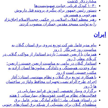
میلیارد دلار گذشت
۱۰۳۰ کودک قربانی جنایت صهیونیست‌ها
دستور رئیس جمهور برای پیگیری پرونده قتل داریوش
مهرجویی و همسرش
رهبر معظم انقلاب اسلامی در حکمی حجت‌الاسلام اجاق‌نژاد
را به تولیت مسجد مقدس جمکران منصوب کردند.
ایران
پیام مدیرعامل شركت توزیع نیروی برق استان گیلان به
مناسبت روز خبرنگار ‌
1 روز
همزمان با اربعین حسینی؛ بازدید استاندار از مواکب گیلانی در
کربلای معلی
3 روز
استاندار گیلان در پیامی به مناسبت اربعین حسینی: اربعین؛
نماد وحدت، همبستگی و دلدادگی میلیون‌ها انسان آزاده به
مکتب حسینی است
4 روز
با همکاری توزیع برق گیلان و نظام مهندسی استان؛ آغاز
اجرای طرح الزام نصب تجهیزات محافظ ولتاژ در ساختمان
ها
5 روز
برگزاری وبینار تخصصی آموزش فرایند بیماریابی در
فعالیت‌های نظام مراقبت عفونت‌های بیمارستانی
1 هفته
در راستای همدلی ملی؛ اعلام آمادگی مدیر عامل برق
منطقه‌ای گیلان برای پشتیبانی از شبكه برق استان‌های جنوبی