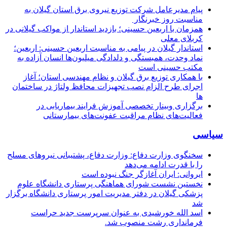
پیام مدیرعامل شركت توزیع نیروی برق استان گیلان به
مناسبت روز خبرنگار ‌
همزمان با اربعین حسینی؛ بازدید استاندار از مواکب گیلانی در
کربلای معلی
استاندار گیلان در پیامی به مناسبت اربعین حسینی: اربعین؛
نماد وحدت، همبستگی و دلدادگی میلیون‌ها انسان آزاده به
مکتب حسینی است
با همکاری توزیع برق گیلان و نظام مهندسی استان؛ آغاز
اجرای طرح الزام نصب تجهیزات محافظ ولتاژ در ساختمان
ها
برگزاری وبینار تخصصی آموزش فرایند بیماریابی در
فعالیت‌های نظام مراقبت عفونت‌های بیمارستانی
سیاسی
سخنگوی وزارت دفاع: وزارت دفاع، پشتیبانی نیرو‌های مسلح
را با قدرت ادامه می‌دهد
ایروانی: ایران آغازگر جنگ نبوده است
نخستین نشست شورای هماهنگی پرستاری دانشگاه علوم
پزشکی گیلان در دفتر مدیریت امور پرستاری دانشگاه برگزار
شد
اسد الله خورشیدی به عنوان سرپرست جدید حراست
فرمانداری رشت منصوب شد.