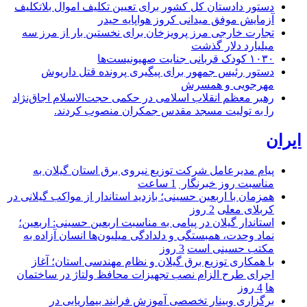
دستور دادستان کل کشور برای تعیین تکلیف اموال بلاتکلیف
آزمایش موفق میدانی کروز هواپایه حیدر
تجارت خارجی مرز پرویزخان برای نخستین بار از مرز سه
میلیارد دلار گذشت
۱۰۳۰ کودک قربانی جنایت صهیونیست‌ها
دستور رئیس جمهور برای پیگیری پرونده قتل داریوش
مهرجویی و همسرش
رهبر معظم انقلاب اسلامی در حکمی حجت‌الاسلام اجاق‌نژاد
را به تولیت مسجد مقدس جمکران منصوب کردند.
ایران
پیام مدیرعامل شركت توزیع نیروی برق استان گیلان به
مناسبت روز خبرنگار ‌
1 ساعت
همزمان با اربعین حسینی؛ بازدید استاندار از مواکب گیلانی در
کربلای معلی
2 روز
استاندار گیلان در پیامی به مناسبت اربعین حسینی: اربعین؛
نماد وحدت، همبستگی و دلدادگی میلیون‌ها انسان آزاده به
مکتب حسینی است
3 روز
با همکاری توزیع برق گیلان و نظام مهندسی استان؛ آغاز
اجرای طرح الزام نصب تجهیزات محافظ ولتاژ در ساختمان
ها
4 روز
برگزاری وبینار تخصصی آموزش فرایند بیماریابی در