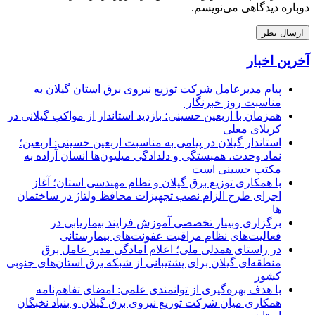
دوباره دیدگاهی می‌نویسم.
آخرین اخبار
پیام مدیرعامل شركت توزیع نیروی برق استان گیلان به
مناسبت روز خبرنگار ‌
همزمان با اربعین حسینی؛ بازدید استاندار از مواکب گیلانی در
کربلای معلی
استاندار گیلان در پیامی به مناسبت اربعین حسینی: اربعین؛
نماد وحدت، همبستگی و دلدادگی میلیون‌ها انسان آزاده به
مکتب حسینی است
با همکاری توزیع برق گیلان و نظام مهندسی استان؛ آغاز
اجرای طرح الزام نصب تجهیزات محافظ ولتاژ در ساختمان
ها
برگزاری وبینار تخصصی آموزش فرایند بیماریابی در
فعالیت‌های نظام مراقبت عفونت‌های بیمارستانی
در راستای همدلی ملی؛ اعلام آمادگی مدیر عامل برق
منطقه‌ای گیلان برای پشتیبانی از شبكه برق استان‌های جنوبی
كشور
با هدف بهره‌گیری از توانمندی علمی: امضای تفاهم‌نامه
همكاری میان شركت توزیع نیروی برق گیلان و بنیاد نخبگان