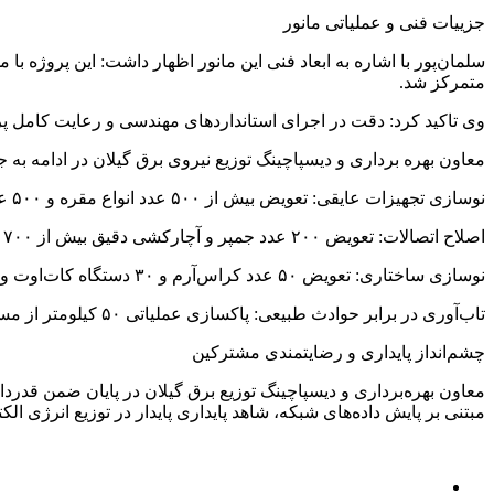
جزییات فنی و عملیاتی مانور
متمرکز شد.
وی تاکید کرد: دقت در اجرای استانداردهای مهندسی و رعایت کامل پروتکل‌های ایمنی (HSE) در اولویت نخ
معاون بهره برداری و دیسپاچینگ توزیع نیروی برق گیلان در ادامه به 
نوسازی تجهیزات عایقی: تعویض بیش از ۵۰۰ عدد انواع مقره و ۵۰۰ عدد یراق‌آلات شبکه جهت پیشگیری از شکست عایقی.
اصلاح اتصالات: تعویض ۲۰۰ عدد جمپر و آچارکشی دقیق بیش از ۷۰۰ مورد از اتصالات سست برای جلوگیری از بروز آرک و تلفات انرژی.
نوسازی ساختاری: تعویض ۵۰ عدد کراس‌آرم و ۳۰ دستگاه کات‌اوت و سکشنالایزر جهت بهبود پایداری مکانیکی و مانورپذیری شبکه.
تاب‌آوری در برابر حوادث طبیعی: پاکسازی عملیاتی ۵۰ کیلومتر از مسیرهای مشجر (شاخه زنی) جهت جلوگیری از تماس اشجار با خطوط در زمان وزش بادهای فصلی.
چشم‌انداز پایداری و رضایتمندی مشترکین
معاون بهره‌برداری و دیسپاچینگ توزیع برق گیلان در پایان ضمن قدرد
مبتنی بر پایش داده‌های شبکه، شاهد پایداری پایدار در توزیع انرژی 