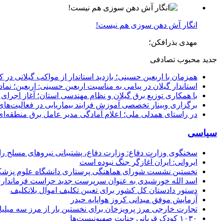
انگار آش دهن سوزی هم نیست!
مهدی بذرافکن؛
جدید
محبوب
تصادفی
همزمان با اربعین حسینی؛ بازدید استاندار از مواکب گیلانی در 
استاندار گیلان در پیامی به مناسبت اربعین حسینی: اربعین؛ ن
با همکاری توزیع برق گیلان و نظام مهندسی استان؛ آغاز اجرا
برگزاری وبینار تخصصی آموزش فرایند بیماریابی در فعالیت‌ها
در راستای همدلی ملی؛ اعلام آمادگی مدیر عامل برق منطقه‌ای 
سیاسی
سخنگوی وزارت دفاع: وزارت دفاع، پشتیبانی نیرو‌های مسلح را 
ایروانی: ایران آغازگر جنگ نبوده است
نخستین نشست شورای هماهنگی پرستاری دانشگاه علوم پزشکی گ
اسد الله خورشیدی به عنوان سرپرست جدید حراست فرماند
دستور دادستان کل کشور برای تعیین تکلیف اموال بلاتکلیف
آزمایش موفق میدانی کروز هواپایه حیدر
تجارت خارجی مرز پرویزخان برای نخستین بار از مرز سه میلیا
۱۰۳۰ کودک قربانی جنایت صهیونیست‌ها