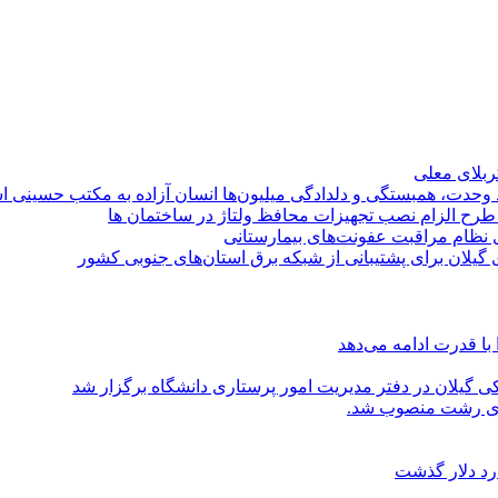
کربلای معلی
ماد وحدت، همبستگی و دلدادگی میلیون‌ها انسان آزاده به مکتب حسینی 
ی طرح الزام نصب تجهیزات محافظ ولتاژ در ساختمان ها
ی نظام مراقبت عفونت‌های بیمارستانی
گیلان برای پشتیبانی از شبكه برق استان‌های جنوبی كشور
با قدرت ادامه می‌دهد
یلان در دفتر مدیریت امور پرستاری دانشگاه برگزار شد
اری رشت منصوب شد.
رد دلار گذشت