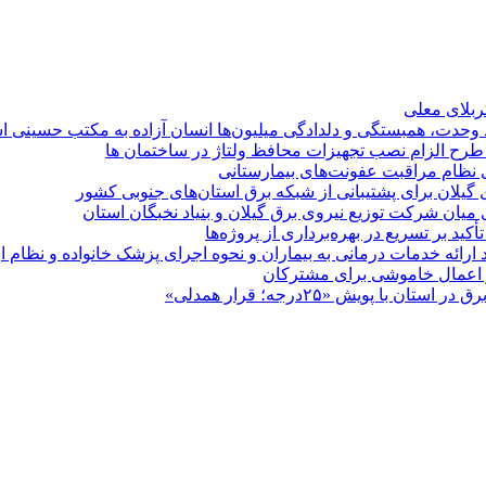
کربلای معلی
ماد وحدت، همبستگی و دلدادگی میلیون‌ها انسان آزاده به مکتب حسینی 
ی طرح الزام نصب تجهیزات محافظ ولتاژ در ساختمان ها
ی نظام مراقبت عفونت‌های بیمارستانی
گیلان برای پشتیبانی از شبكه برق استان‌های جنوبی كشور
 میان شركت توزیع نیروی برق گیلان و بنیاد نخبگان استان
 بر تسریع در بهره‌برداری از پروژه‌ها
د ارائه خدمات درمانی به بیماران و نحوه اجرای پزشک خانواده و نظام
پویش «۲۵درجه؛ قرار همدلی»