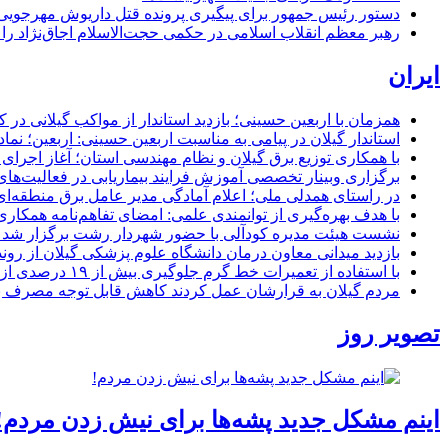
دستور رئیس جمهور برای پیگیری پرونده قتل داریوش مهرجو
رهبر معظم انقلاب اسلامی در حکمی حجت‌الاسلام اجاق‌نژاد 
ایران
همزمان با اربعین حسینی؛ بازدید استاندار از مواکب گیلانی در 
استاندار گیلان در پیامی به مناسبت اربعین حسینی: اربعین؛ ن
با همکاری توزیع برق گیلان و نظام مهندسی استان؛ آغاز اجرا
برگزاری وبینار تخصصی آموزش فرایند بیماریابی در فعالیت‌ها
در راستای همدلی ملی؛ اعلام آمادگی مدیر عامل برق منطقه‌ای 
با هدف بهره‌گیری از توانمندی علمی: امضای تفاهم‌نامه همكاری
نشست هیئت مدیره کودآلی با حضور شهردار رشت برگزار شد تأکید
بازدید میدانی معاون درمان دانشگاه علوم پزشکی گیلان از رون
با استفاده از تعمیرات خط گرم جلوگیری بیش از ۱۹ درصدی از اعمال خاموشی برای مشتركان
مردم گیلان به قرارشان عمل کردند كاهش قابل توجه مصرف برق در استان با 
تصویر روز
اینم مشکل جدید پشه‌ها برای نیش زدن مردم!