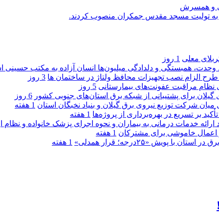
یی و همسرش
را به تولیت مسجد مقدس جمکران منصوب کردند.
کربلای معلی
1 روز
ماد وحدت، همبستگی و دلدادگی میلیون‌ها انسان آزاده به مکتب حسینی 
ی طرح الزام نصب تجهیزات محافظ ولتاژ در ساختمان ها
3 روز
ی نظام مراقبت عفونت‌های بیمارستانی
5 روز
گیلان برای پشتیبانی از شبكه برق استان‌های جنوبی كشور
6 روز
 میان شركت توزیع نیروی برق گیلان و بنیاد نخبگان استان
1 هفته
 بر تسریع در بهره‌برداری از پروژه‌ها
1 هفته
د ارائه خدمات درمانی به بیماران و نحوه اجرای پزشک خانواده و نظام
1 هفته
پویش «۲۵درجه؛ قرار همدلی»
1 هفته