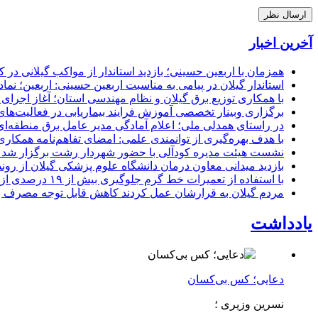
آخرین اخبار
همزمان با اربعین حسینی؛ بازدید استاندار از مواکب گیلانی در 
استاندار گیلان در پیامی به مناسبت اربعین حسینی: اربعین؛ ن
با همکاری توزیع برق گیلان و نظام مهندسی استان؛ آغاز اجرا
برگزاری وبینار تخصصی آموزش فرایند بیماریابی در فعالیت‌ها
در راستای همدلی ملی؛ اعلام آمادگی مدیر عامل برق منطقه‌ای 
با هدف بهره‌گیری از توانمندی علمی: امضای تفاهم‌نامه همكاری
نشست هیئت مدیره کودآلی با حضور شهردار رشت برگزار شد تأکید
بازدید میدانی معاون درمان دانشگاه علوم پزشکی گیلان از رون
با استفاده از تعمیرات خط گرم جلوگیری بیش از ۱۹ درصدی از اعمال خاموشی برای مشتركان
مردم گیلان به قرارشان عمل کردند كاهش قابل توجه مصرف برق در استان با 
یادداشت
دعایی؛ کس بی‌کسان
نسرین وزیری ؛