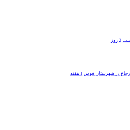
است
2 روز
 ارجاع در شهرستان فومن
1 هفته