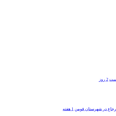
است
2 روز
 ارجاع در شهرستان فومن
1 هفته