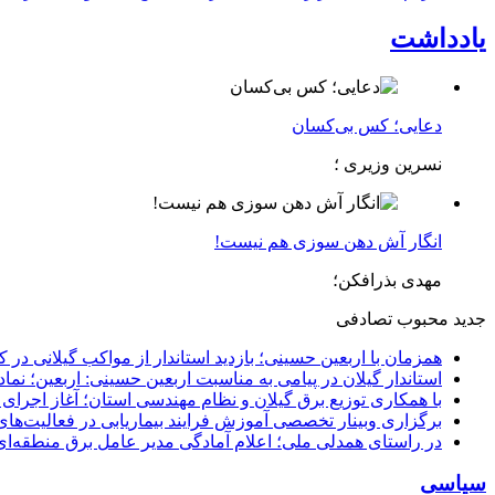
یادداشت
دعایی؛ کس بی‌کسان
نسرین وزیری ؛
انگار آش دهن سوزی هم نیست!
مهدی بذرافکن؛
جدید
محبوب
تصادفی
همزمان با اربعین حسینی؛ بازدید استاندار از مواکب گیلانی در 
استاندار گیلان در پیامی به مناسبت اربعین حسینی: اربعین؛ ن
با همکاری توزیع برق گیلان و نظام مهندسی استان؛ آغاز اجرا
برگزاری وبینار تخصصی آموزش فرایند بیماریابی در فعالیت‌ها
در راستای همدلی ملی؛ اعلام آمادگی مدیر عامل برق منطقه‌ای 
سیاسی