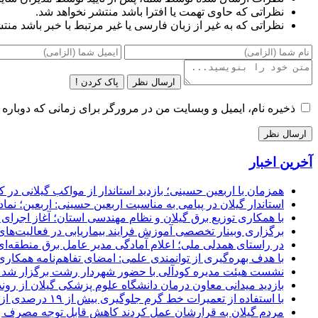
نظراتی که حاوی تهمت یا افترا باشد منتشر نخواهد شد.
نظراتی که به غیر از زبان فارسی یا غیر مرتبط با خبر باشد منت
ارسال نظر
پاک کردن !
ذخیره نام، ایمیل و وبسایت من در مرورگر برای زمانی که دوباره 
آخرین اخبار
همزمان با اربعین حسینی؛ بازدید استاندار از مواکب گیلانی در 
استاندار گیلان در پیامی به مناسبت اربعین حسینی: اربعین؛ ن
با همکاری توزیع برق گیلان و نظام مهندسی استان؛ آغاز اجرا
برگزاری وبینار تخصصی آموزش فرایند بیماریابی در فعالیت‌ها
در راستای همدلی ملی؛ اعلام آمادگی مدیر عامل برق منطقه‌ای 
با هدف بهره‌گیری از توانمندی علمی: امضای تفاهم‌نامه همكاری
نشست هیئت مدیره کودآلی با حضور شهردار رشت برگزار شد تأکید
بازدید میدانی معاون درمان دانشگاه علوم پزشکی گیلان از رون
با استفاده از تعمیرات خط گرم جلوگیری بیش از ۱۹ درصدی از اعمال خاموشی برای مشتركان
مردم گیلان به قرارشان عمل کردند كاهش قابل توجه مصرف برق در استان با 