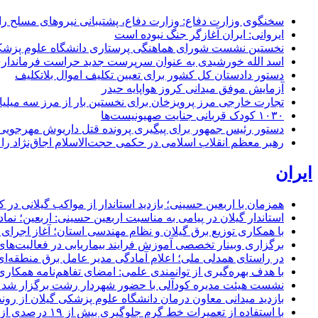
سخنگوی وزارت دفاع: وزارت دفاع، پشتیبانی نیرو‌های مسلح را 
ایروانی: ایران آغازگر جنگ نبوده است
نخستین نشست شورای هماهنگی پرستاری دانشگاه علوم پزشکی گ
اسد الله خورشیدی به عنوان سرپرست جدید حراست فرماند
دستور دادستان کل کشور برای تعیین تکلیف اموال بلاتکلیف
آزمایش موفق میدانی کروز هواپایه حیدر
تجارت خارجی مرز پرویزخان برای نخستین بار از مرز سه میلیا
۱۰۳۰ کودک قربانی جنایت صهیونیست‌ها
دستور رئیس جمهور برای پیگیری پرونده قتل داریوش مهرجو
رهبر معظم انقلاب اسلامی در حکمی حجت‌الاسلام اجاق‌نژاد 
ایران
همزمان با اربعین حسینی؛ بازدید استاندار از مواکب گیلانی در 
استاندار گیلان در پیامی به مناسبت اربعین حسینی: اربعین؛ ن
با همکاری توزیع برق گیلان و نظام مهندسی استان؛ آغاز اجرا
برگزاری وبینار تخصصی آموزش فرایند بیماریابی در فعالیت‌ها
در راستای همدلی ملی؛ اعلام آمادگی مدیر عامل برق منطقه‌ای 
با هدف بهره‌گیری از توانمندی علمی: امضای تفاهم‌نامه همكاری
نشست هیئت مدیره کودآلی با حضور شهردار رشت برگزار شد تأکید
بازدید میدانی معاون درمان دانشگاه علوم پزشکی گیلان از رون
با استفاده از تعمیرات خط گرم جلوگیری بیش از ۱۹ درصدی از اعمال خاموشی برای مشتركان