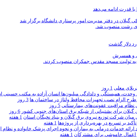
با قدرت ادامه می‌دهد
یلان در دفتر مدیریت امور پرستاری دانشگاه برگزار شد
اری رشت منصوب شد.
رد دلار گذشت
یی و همسرش
را به تولیت مسجد مقدس جمکران منصوب کردند.
کربلای معلی
1 روز
ماد وحدت، همبستگی و دلدادگی میلیون‌ها انسان آزاده به مکتب حسینی 
ی طرح الزام نصب تجهیزات محافظ ولتاژ در ساختمان ها
3 روز
ی نظام مراقبت عفونت‌های بیمارستانی
5 روز
گیلان برای پشتیبانی از شبكه برق استان‌های جنوبی كشور
6 روز
 میان شركت توزیع نیروی برق گیلان و بنیاد نخبگان استان
1 هفته
 بر تسریع در بهره‌برداری از پروژه‌ها
1 هفته
د ارائه خدمات درمانی به بیماران و نحوه اجرای پزشک خانواده و نظام
1 هفته