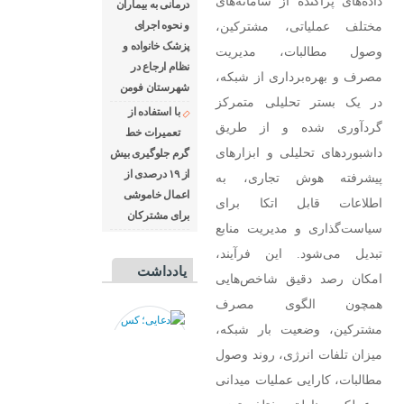
داده‌های پراکنده از سامانه‌های
درمانی به بیماران
مختلف عملیاتی، مشترکین،
و نحوه اجرای
پزشک خانواده و
وصول مطالبات، مدیریت
نظام ارجاع در
مصرف و بهره‌برداری از شبکه،
شهرستان فومن
در یک بستر تحلیلی متمرکز
با استفاده از
گردآوری شده و از طریق
تعمیرات خط
داشبوردهای تحلیلی و ابزارهای
گرم جلوگیری بیش
از ۱۹ درصدی از
پیشرفته هوش تجاری، به
اعمال خاموشی
اطلاعات قابل اتکا برای
برای مشتركان
سیاست‌گذاری و مدیریت منابع
تبدیل می‌شود. این فرآیند،
یادداشت
امکان رصد دقیق شاخص‌هایی
همچون الگوی مصرف
مشترکین، وضعیت بار شبکه،
میزان تلفات انرژی، روند وصول
مطالبات، کارایی عملیات میدانی