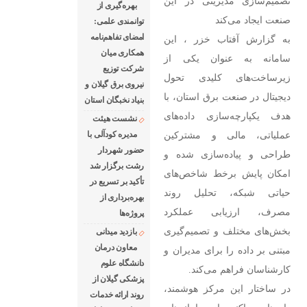
تصمیم‌سازی مدیریتی در این
بهره‌گیری از
صنعت ایجاد می‌کند
توانمندی علمی:
امضای تفاهم‌نامه
به گزارش آفتاب خزر ، این
همكاری میان
سامانه به عنوان یکی از
شركت توزیع
زیرساخت‌های کلیدی تحول
نیروی برق گیلان و
دیجیتال در صنعت برق استان، با
بنیاد نخبگان استان
هدف یکپارچه‌سازی داده‌های
نشست هیئت
عملیاتی، مالی و مشترکین
مدیره کودآلی با
حضور شهردار
طراحی و پیاده‌سازی شده و
رشت برگزار شد
امکان پایش برخط شاخص‌های
تأکید بر تسریع در
حیاتی شبکه، تحلیل روند
بهره‌برداری از
مصرف، ارزیابی عملکرد
پروژه‌ها
بخش‌های مختلف و تصمیم‌گیری
بازدید میدانی
معاون درمان
مبتنی بر داده را برای مدیران و
دانشگاه علوم
کارشناسان فراهم می‌کند.
پزشکی گیلان از
در ساختار این مرکز هوشمند،
روند ارائه خدمات