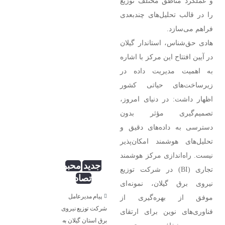
و عملکرد مناطق مختلف توزیع
نسرین
دعایی؛
وزیری ؛
کس
را در قالب تحلیل‌های چندبعدی
بی‌کسان
فراهم می‌سازد.
هادی حق‌شناس، استاندار گیلان
در آیین افتتاح این مرکز با اشاره
به اهمیت مدیریت داده در
زیرساخت‌های حیاتی کشور
مهدی
اظهار داشت: در دنیای امروز،
انگار آش
دهن
تصمیم‌گیری مؤثر بدون
سوزی هم
دسترسی به داده‌های دقیق و
نیست!
تحلیل‌های هوشمند امکان‌پذیر
بذرافکن؛
نیست. راه‌اندازی مرکز هوشمند
جدید
محبوب
تجاری (BI) در شرکت توزیع
تصادفی
نیروی برق گیلان، نمونه‌ای
پیام مدیرعامل
موفق از بهره‌گیری از
شركت توزیع نیروی
فناوری‌های نوین برای ارتقای
برق استان گیلان به