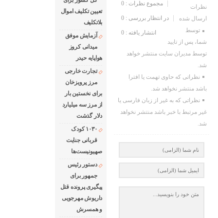
کل کشور برای
مجموع نظرات : 0
نظرات
تعیین تکلیف اموال
در انتظار بررسی : 0
ارسال شده
بلاتکلیف
توسط
انتشار یافته : 0
آزمایش موفق
شما، پس از تایید
میدانی کروز
توسط مدیران سایت منتشر خواهد
هواپایه حیدر
شد.
تجارت خارجی
نظراتی که حاوی تهمت یا افترا
مرز پرویزخان
باشد منتشر نخواهد شد.
برای نخستین بار
نظراتی که به غیر از زبان فارسی یا
از مرز سه میلیارد
غیر مرتبط با خبر باشد منتشر نخواهد
دلار گذشت
شد.
۱۰۳۰ کودک
قربانی جنایت
صهیونیست‌ها
دستور رئیس
جمهور برای
پیگیری پرونده قتل
داریوش مهرجویی
و همسرش