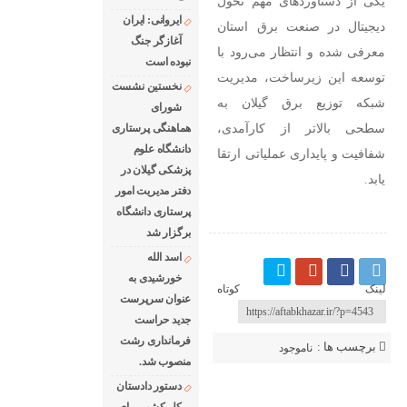
یکی از دستاوردهای مهم تحول
ایروانی: ایران
دیجیتال در صنعت برق استان
آغازگر جنگ
معرفی شده و انتظار می‌رود با
نبوده است
توسعه این زیرساخت، مدیریت
نخستین نشست
شبکه توزیع برق گیلان به
شورای
سطحی بالاتر از کارآمدی،
هماهنگی پرستاری
دانشگاه علوم
شفافیت و پایداری عملیاتی ارتقا
پزشکی گیلان در
یابد.
دفتر مدیریت امور
پرستاری دانشگاه
برگزار شد
اسد الله
خورشیدی به
لینک کوتاه
عنوان سرپرست
جدید حراست
فرمانداری رشت
برچسب ها :
ناموجود
منصوب شد.
ارسال نظر شما
دستور دادستان