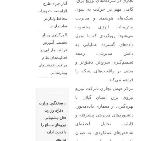
تجاری در شرکت‌های توزیع برق،
آغاز اجرای طرح
گامی مهم در حرکت به سوی
الزام نصب تجهیزات
شبکه‌های هوشمند و مدیریت
محافظ ولتاژ در
ساختمان ها
پیش‌بینانه انرژی محسوب
برگزاری وبینار
می‌شود؛ رویکردی که با تبدیل
تخصصی آموزش
داده‌های گسترده عملیاتی به
فرایند بیماریابی در
دانش مدیریتی، زمینه
فعالیت‌های نظام
تصمیم‌گیری سریع‌تر، دقیق‌تر و
مراقبت عفونت‌های
مبتنی بر واقعیت‌های شبکه را
بیمارستانی
فراهم می‌کند.
مرکز هوش تجاری شرکت توزیع
سیاسی
نیروی برق استان گیلان با
سخنگوی وزارت
بهره‌گیری از معماری داده‌محور،
دفاع: وزارت
داشبوردهای مدیریتی پیشرفته و
دفاع، پشتیبانی
قابلیت تحلیل لحظه‌ای
نیرو‌های مسلح را
شاخص‌های عملکردی، به عنوان
با قدرت ادامه
می‌دهد