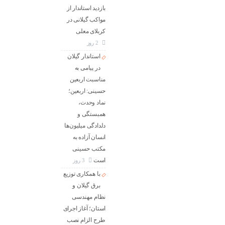
بازدید استاندار از
مواکب گیلانی در
کربلای معلی
2 روز
استاندار گیلان
در پیامی به
مناسبت اربعین
حسینی: اربعین؛
نماد وحدت،
همبستگی و
دلدادگی میلیون‌ها
انسان آزاده به
مکتب حسینی
است
3 روز
با همکاری توزیع
برق گیلان و
نظام مهندسی
استان؛ آغاز اجرای
طرح الزام نصب