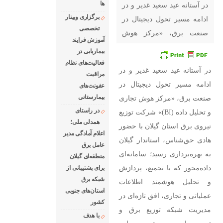
ها
در آستانه عید سعید غدیر و در
برگزاری وبینار
ادامه مسیر تحول دیجیتال در
تخصصی
صنعت برق، «مرکز هوش
آموزش فرایند
تجاری و تحلیل داده (BI)»
بیماریابی در
شرکت توزیع نیروی برق
فعالیت‌های نظام
در آستانه عید سعید غدیر و در
استان گیلان با حضور هادی
مراقبت
ادامه مسیر تحول دیجیتال در
عفونت‌های
حق‌شناس، استاندار گیلان به
بیمارستانی
صنعت برق، «مرکز هوش تجاری
بهره‌برداری رسید؛ سامانه‌ای
در راستای
و تحلیل داده (BI)» شرکت توزیع
داده‌محور که با تجمیع،
همدلی ملی؛
نیروی برق استان گیلان با حضور
پردازش و تحلیل هوشمند
اعلام آمادگی مدیر
هادی حق‌شناس، استاندار گیلان
اطلاعات عملیاتی و تجاری،
عامل برق
به بهره‌برداری رسید؛ سامانه‌ای
منطقه‌ای گیلان
افق تازه‌ای در مدیریت شبکه
داده‌محور که با تجمیع، پردازش
برای پشتیبانی از
توزیع
شبكه برق
و تحلیل هوشمند اطلاعات
استان‌های جنوبی
عملیاتی و تجاری، افق تازه‌ای در
كشور
مدیریت شبکه توزیع برق و
با هدف