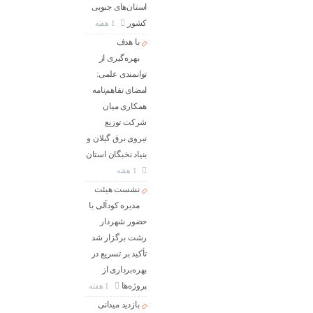
استان‌های جنوبی
كشور
1 هفته
با هدف
بهره‌گیری از
توانمندی علمی:
امضای تفاهم‌نامه
همكاری میان
شركت توزیع
نیروی برق گیلان و
بنیاد نخبگان استان
1 هفته
نشست هیئت
مدیره کودآلی با
حضور شهردار
رشت برگزار شد
تأکید بر تسریع در
بهره‌برداری از
پروژه‌ها
1 هفته
بازدید میدانی