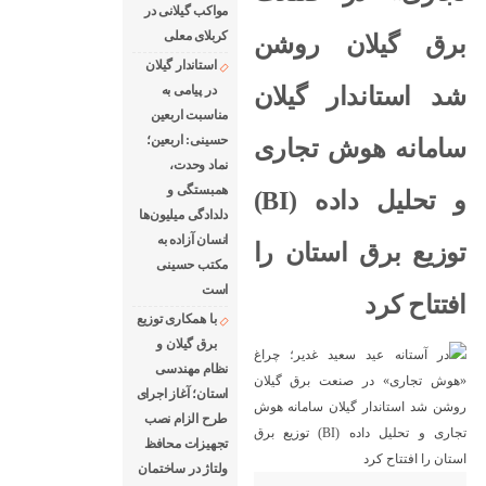
مواکب گیلانی در
کربلای معلی
برق گیلان روشن
استاندار گیلان
شد استاندار گیلان
در پیامی به
مناسبت اربعین
حسینی: اربعین؛
سامانه هوش تجاری
نماد وحدت،
همبستگی و
و تحلیل داده (BI)
دلدادگی میلیون‌ها
انسان آزاده به
توزیع برق استان را
مکتب حسینی
است
افتتاح کرد
با همکاری توزیع
برق گیلان و
نظام مهندسی
استان؛ آغاز اجرای
طرح الزام نصب
تجهیزات محافظ
ولتاژ در ساختمان