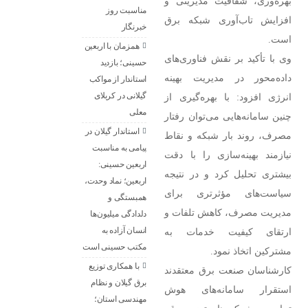
بهره‌وری، شفافیت مدیریتی و
مناسبت روز
افزایش تاب‌آوری شبکه برق
خبرنگار ‌
است.
همزمان با اربعین
وی با تأکید بر نقش فناوری‌های
حسینی؛ بازدید
داده‌محور در مدیریت بهینه
استاندار از مواکب
گیلانی در کربلای
انرژی افزود: با بهره‌گیری از
معلی
چنین سامانه‌هایی می‌توان رفتار
استاندار گیلان در
مصرف، روند بار شبکه و نقاط
پیامی به مناسبت
نیازمند بهینه‌سازی را با دقت
اربعین حسینی:
بیشتری تحلیل کرد و در نتیجه
اربعین؛ نماد وحدت،
سیاست‌های مؤثرتری برای
همبستگی و
مدیریت مصرف، کاهش تلفات و
دلدادگی میلیون‌ها
انسان آزاده به
ارتقای کیفیت خدمات به
مکتب حسینی است
مشترکین اتخاذ نمود.
با همکاری توزیع
کارشناسان صنعت برق معتقدند
برق گیلان و نظام
استقرار سامانه‌های هوش
مهندسی استان؛