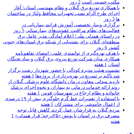
مکتب حسینی است
2 روز
با همکاری توزیع برق گیلان و نظام مهندسی استان؛ آغاز
اجرای طرح الزام نصب تجهیزات محافظ ولتاژ در ساختمان
ها
3 روز
برگزاری وبینار تخصصی آموزش فرایند بیماریابی در
فعالیت‌های نظام مراقبت عفونت‌های بیمارستانی
5 روز
در راستای همدلی ملی؛ اعلام آمادگی مدیر عامل برق
منطقه‌ای گیلان برای پشتیبانی از شبكه برق استان‌های جنوبی
كشور
6 روز
با هدف بهره‌گیری از توانمندی علمی: امضای تفاهم‌نامه
همكاری میان شركت توزیع نیروی برق گیلان و بنیاد نخبگان
استان
1 هفته
نشست هیئت مدیره کودآلی با حضور شهردار رشت برگزار
شد تأکید بر تسریع در بهره‌برداری از پروژه‌ها
1 هفته
بازدید میدانی معاون درمان دانشگاه علوم پزشکی گیلان از
روند ارائه خدمات درمانی به بیماران و نحوه اجرای پزشک
خانواده و نظام ارجاع در شهرستان فومن
1 هفته
با استفاده از تعمیرات خط گرم جلوگیری بیش از ۱۹ درصدی
از اعمال خاموشی برای مشتركان
1 هفته
مردم گیلان به قرارشان عمل کردند كاهش قابل توجه
مصرف برق در استان با پویش «۲۵درجه؛ قرار همدلی»
1
هفته