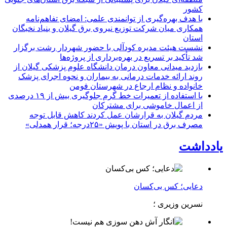
كشور
با هدف بهره‌گیری از توانمندی علمی: امضای تفاهم‌نامه
همكاری میان شركت توزیع نیروی برق گیلان و بنیاد نخبگان
استان
نشست هیئت مدیره کودآلی با حضور شهردار رشت برگزار
شد تأکید بر تسریع در بهره‌برداری از پروژه‌ها
بازدید میدانی معاون درمان دانشگاه علوم پزشکی گیلان از
روند ارائه خدمات درمانی به بیماران و نحوه اجرای پزشک
خانواده و نظام ارجاع در شهرستان فومن
با استفاده از تعمیرات خط گرم جلوگیری بیش از ۱۹ درصدی
از اعمال خاموشی برای مشتركان
مردم گیلان به قرارشان عمل کردند كاهش قابل توجه
مصرف برق در استان با پویش «۲۵درجه؛ قرار همدلی»
یادداشت
دعایی؛ کس بی‌کسان
نسرین وزیری ؛