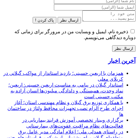
ارسال نظر
پاک کردن !
ذخیره نام، ایمیل و وبسایت من در مرورگر برای زمانی که
دوباره دیدگاهی می‌نویسم.
آخرین اخبار
همزمان با اربعین حسینی؛ بازدید استاندار از مواکب گیلانی در
کربلای معلی
استاندار گیلان در پیامی به مناسبت اربعین حسینی: اربعین؛
نماد وحدت، همبستگی و دلدادگی میلیون‌ها انسان آزاده به
مکتب حسینی است
با همکاری توزیع برق گیلان و نظام مهندسی استان؛ آغاز
اجرای طرح الزام نصب تجهیزات محافظ ولتاژ در ساختمان
ها
برگزاری وبینار تخصصی آموزش فرایند بیماریابی در
فعالیت‌های نظام مراقبت عفونت‌های بیمارستانی
در راستای همدلی ملی؛ اعلام آمادگی مدیر عامل برق
منطقه‌ای گیلان برای پشتیبانی از شبكه برق استان‌های جنوبی