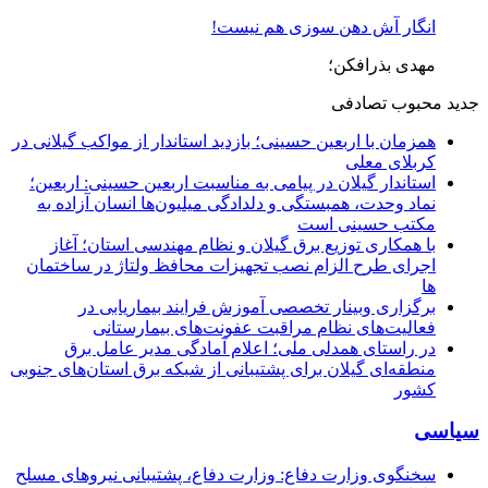
انگار آش دهن سوزی هم نیست!
مهدی بذرافکن؛
جدید
محبوب
تصادفی
همزمان با اربعین حسینی؛ بازدید استاندار از مواکب گیلانی در
کربلای معلی
استاندار گیلان در پیامی به مناسبت اربعین حسینی: اربعین؛
نماد وحدت، همبستگی و دلدادگی میلیون‌ها انسان آزاده به
مکتب حسینی است
با همکاری توزیع برق گیلان و نظام مهندسی استان؛ آغاز
اجرای طرح الزام نصب تجهیزات محافظ ولتاژ در ساختمان
ها
برگزاری وبینار تخصصی آموزش فرایند بیماریابی در
فعالیت‌های نظام مراقبت عفونت‌های بیمارستانی
در راستای همدلی ملی؛ اعلام آمادگی مدیر عامل برق
منطقه‌ای گیلان برای پشتیبانی از شبكه برق استان‌های جنوبی
كشور
سیاسی
سخنگوی وزارت دفاع: وزارت دفاع، پشتیبانی نیرو‌های مسلح