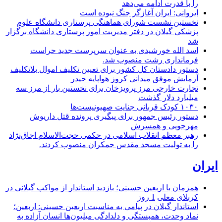
را با قدرت ادامه می‌دهد
ایروانی: ایران آغازگر جنگ نبوده است
نخستین نشست شورای هماهنگی پرستاری دانشگاه علوم
پزشکی گیلان در دفتر مدیریت امور پرستاری دانشگاه برگزار
شد
اسد الله خورشیدی به عنوان سرپرست جدید حراست
فرمانداری رشت منصوب شد.
دستور دادستان کل کشور برای تعیین تکلیف اموال بلاتکلیف
آزمایش موفق میدانی کروز هواپایه حیدر
تجارت خارجی مرز پرویزخان برای نخستین بار از مرز سه
میلیارد دلار گذشت
۱۰۳۰ کودک قربانی جنایت صهیونیست‌ها
دستور رئیس جمهور برای پیگیری پرونده قتل داریوش
مهرجویی و همسرش
رهبر معظم انقلاب اسلامی در حکمی حجت‌الاسلام اجاق‌نژاد
را به تولیت مسجد مقدس جمکران منصوب کردند.
ایران
همزمان با اربعین حسینی؛ بازدید استاندار از مواکب گیلانی در
کربلای معلی
1 روز
استاندار گیلان در پیامی به مناسبت اربعین حسینی: اربعین؛
نماد وحدت، همبستگی و دلدادگی میلیون‌ها انسان آزاده به