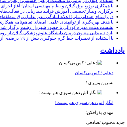
استاندار گیلان در پیامی به مناسبت اربعین حسینی: اربعین؛ ن
با همکاری توزیع برق گیلان و نظام مهندسی استان؛ آغاز اجرا
برگزاری وبینار تخصصی آموزش فرایند بیماریابی در فعالیت‌ها
در راستای همدلی ملی؛ اعلام آمادگی مدیر عامل برق منطقه‌ای 
با هدف بهره‌گیری از توانمندی علمی: امضای تفاهم‌نامه همكاری
نشست هیئت مدیره کودآلی با حضور شهردار رشت برگزار شد تأکید
بازدید میدانی معاون درمان دانشگاه علوم پزشکی گیلان از رون
با استفاده از تعمیرات خط گرم جلوگیری بیش از ۱۹ درصدی از اعمال خاموشی برای مشتركان
یادداشت
دعایی؛ کس بی‌کسان
نسرین وزیری ؛
انگار آش دهن سوزی هم نیست!
مهدی بذرافکن؛
جدید
محبوب
تصادفی