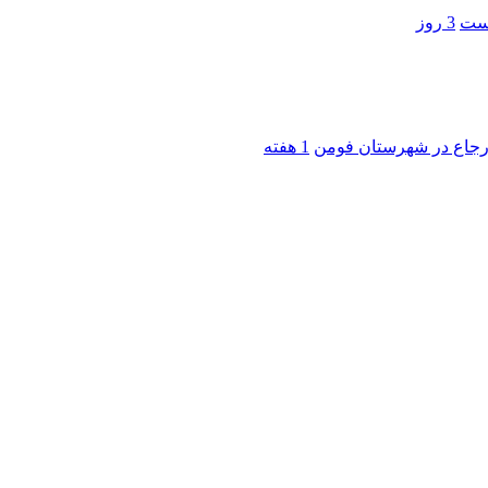
است
3 روز
 ارجاع در شهرستان فومن
1 هفته