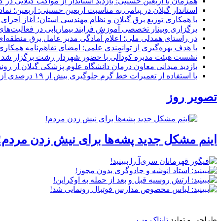
همزمان با اربعین حسینی؛ بازدید استاندار از مواکب گیلانی در 
استاندار گیلان در پیامی به مناسبت اربعین حسینی: اربعین؛ ن
با همکاری توزیع برق گیلان و نظام مهندسی استان؛ آغاز اجرا
برگزاری وبینار تخصصی آموزش فرایند بیماریابی در فعالیت‌ها
در راستای همدلی ملی؛ اعلام آمادگی مدیر عامل برق منطقه‌ای 
با هدف بهره‌گیری از توانمندی علمی: امضای تفاهم‌نامه همكاری
نشست هیئت مدیره کودآلی با حضور شهردار رشت برگزار شد تأکید
بازدید میدانی معاون درمان دانشگاه علوم پزشکی گیلان از رون
با استفاده از تعمیرات خط گرم جلوگیری بیش از ۱۹ درصدی از اعمال خاموشی برای مشتركان
تصویر روز
اینم مشکل جدید پشه‌ها برای نیش زدن مردم!
طراحی و تولید
تابناک وب