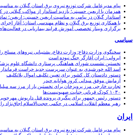
پیام مدیرعامل شركت توزیع نیروی برق استان گیلان به مناسبت 
همزمان با اربعین حسینی؛ بازدید استاندار از مواکب گیلانی در 
استاندار گیلان در پیامی به مناسبت اربعین حسینی: اربعین؛ ن
با همکاری توزیع برق گیلان و نظام مهندسی استان؛ آغاز اجرا
برگزاری وبینار تخصصی آموزش فرایند بیماریابی در فعالیت‌ها
سیاسی
سخنگوی وزارت دفاع: وزارت دفاع، پشتیبانی نیرو‌های مسلح را 
ایروانی: ایران آغازگر جنگ نبوده است
نخستین نشست شورای هماهنگی پرستاری دانشگاه علوم پزشکی گ
اسد الله خورشیدی به عنوان سرپرست جدید حراست فرماند
دستور دادستان کل کشور برای تعیین تکلیف اموال بلاتکلیف
آزمایش موفق میدانی کروز هواپایه حیدر
تجارت خارجی مرز پرویزخان برای نخستین بار از مرز سه میلیا
۱۰۳۰ کودک قربانی جنایت صهیونیست‌ها
دستور رئیس جمهور برای پیگیری پرونده قتل داریوش مهرجو
رهبر معظم انقلاب اسلامی در حکمی حجت‌الاسلام اجاق‌نژاد 
ایران
پیام مدیرعامل شركت توزیع نیروی برق استان گیلان به مناسبت 