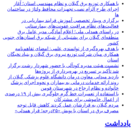
با همکاری توزیع برق گیلان و نظام مهندسی استان؛ آغاز
اجرای طرح الزام نصب تجهیزات محافظ ولتاژ در ساختمان
ها
برگزاری وبینار تخصصی آموزش فرایند بیماریابی در
فعالیت‌های نظام مراقبت عفونت‌های بیمارستانی
در راستای همدلی ملی؛ اعلام آمادگی مدیر عامل برق
منطقه‌ای گیلان برای پشتیبانی از شبكه برق استان‌های جنوبی
كشور
با هدف بهره‌گیری از توانمندی علمی: امضای تفاهم‌نامه
همكاری میان شركت توزیع نیروی برق گیلان و بنیاد نخبگان
استان
نشست هیئت مدیره کودآلی با حضور شهردار رشت برگزار
شد تأکید بر تسریع در بهره‌برداری از پروژه‌ها
بازدید میدانی معاون درمان دانشگاه علوم پزشکی گیلان از
روند ارائه خدمات درمانی به بیماران و نحوه اجرای پزشک
خانواده و نظام ارجاع در شهرستان فومن
با استفاده از تعمیرات خط گرم جلوگیری بیش از ۱۹ درصدی
از اعمال خاموشی برای مشتركان
مردم گیلان به قرارشان عمل کردند كاهش قابل توجه
مصرف برق در استان با پویش «۲۵درجه؛ قرار همدلی»
یادداشت