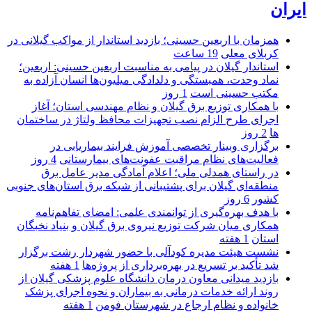
ایران
همزمان با اربعین حسینی؛ بازدید استاندار از مواکب گیلانی در
کربلای معلی
19 ساعت
استاندار گیلان در پیامی به مناسبت اربعین حسینی: اربعین؛
نماد وحدت، همبستگی و دلدادگی میلیون‌ها انسان آزاده به
مکتب حسینی است
1 روز
با همکاری توزیع برق گیلان و نظام مهندسی استان؛ آغاز
اجرای طرح الزام نصب تجهیزات محافظ ولتاژ در ساختمان
ها
2 روز
برگزاری وبینار تخصصی آموزش فرایند بیماریابی در
فعالیت‌های نظام مراقبت عفونت‌های بیمارستانی
4 روز
در راستای همدلی ملی؛ اعلام آمادگی مدیر عامل برق
منطقه‌ای گیلان برای پشتیبانی از شبكه برق استان‌های جنوبی
كشور
6 روز
با هدف بهره‌گیری از توانمندی علمی: امضای تفاهم‌نامه
همكاری میان شركت توزیع نیروی برق گیلان و بنیاد نخبگان
استان
1 هفته
نشست هیئت مدیره کودآلی با حضور شهردار رشت برگزار
شد تأکید بر تسریع در بهره‌برداری از پروژه‌ها
1 هفته
بازدید میدانی معاون درمان دانشگاه علوم پزشکی گیلان از
روند ارائه خدمات درمانی به بیماران و نحوه اجرای پزشک
خانواده و نظام ارجاع در شهرستان فومن
1 هفته