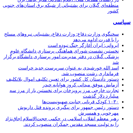
منطقه‌ای گیلان برای پشتیبانی از شبكه برق استان‌های جنوبی
كشور
سیاسی
سخنگوی وزارت دفاع: وزارت دفاع، پشتیبانی نیرو‌های مسلح
را با قدرت ادامه می‌دهد
ایروانی: ایران آغازگر جنگ نبوده است
نخستین نشست شورای هماهنگی پرستاری دانشگاه علوم
پزشکی گیلان در دفتر مدیریت امور پرستاری دانشگاه برگزار
شد
اسد الله خورشیدی به عنوان سرپرست جدید حراست
فرمانداری رشت منصوب شد.
دستور دادستان کل کشور برای تعیین تکلیف اموال بلاتکلیف
آزمایش موفق میدانی کروز هواپایه حیدر
تجارت خارجی مرز پرویزخان برای نخستین بار از مرز سه
میلیارد دلار گذشت
۱۰۳۰ کودک قربانی جنایت صهیونیست‌ها
دستور رئیس جمهور برای پیگیری پرونده قتل داریوش
مهرجویی و همسرش
رهبر معظم انقلاب اسلامی در حکمی حجت‌الاسلام اجاق‌نژاد
را به تولیت مسجد مقدس جمکران منصوب کردند.