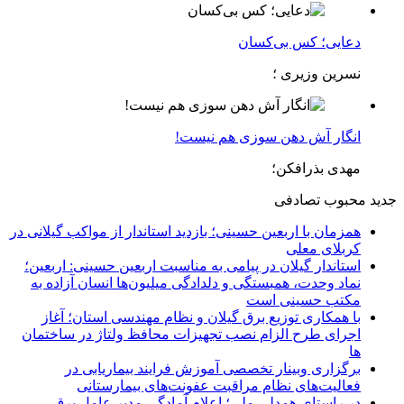
دعایی؛ کس بی‌کسان
نسرین وزیری ؛
انگار آش دهن سوزی هم نیست!
مهدی بذرافکن؛
جدید
محبوب
تصادفی
همزمان با اربعین حسینی؛ بازدید استاندار از مواکب گیلانی در
کربلای معلی
استاندار گیلان در پیامی به مناسبت اربعین حسینی: اربعین؛
نماد وحدت، همبستگی و دلدادگی میلیون‌ها انسان آزاده به
مکتب حسینی است
با همکاری توزیع برق گیلان و نظام مهندسی استان؛ آغاز
اجرای طرح الزام نصب تجهیزات محافظ ولتاژ در ساختمان
ها
برگزاری وبینار تخصصی آموزش فرایند بیماریابی در
فعالیت‌های نظام مراقبت عفونت‌های بیمارستانی
در راستای همدلی ملی؛ اعلام آمادگی مدیر عامل برق