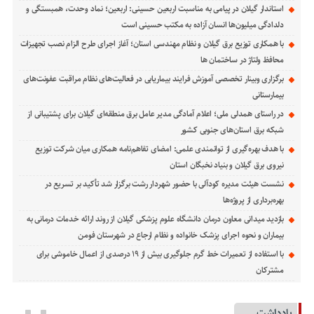
استاندار گیلان در پیامی به مناسبت اربعین حسینی: اربعین؛ نماد وحدت، همبستگی و
دلدادگی میلیون‌ها انسان آزاده به مکتب حسینی است
با همکاری توزیع برق گیلان و نظام مهندسی استان؛ آغاز اجرای طرح الزام نصب تجهیزات
محافظ ولتاژ در ساختمان ها
برگزاری وبینار تخصصی آموزش فرایند بیماریابی در فعالیت‌های نظام مراقبت عفونت‌های
بیمارستانی
در راستای همدلی ملی؛ اعلام آمادگی مدیر عامل برق منطقه‌ای گیلان برای پشتیبانی از
شبكه برق استان‌های جنوبی كشور
با هدف بهره‌گیری از توانمندی علمی: امضای تفاهم‌نامه همكاری میان شركت توزیع
نیروی برق گیلان و بنیاد نخبگان استان
نشست هیئت مدیره کودآلی با حضور شهردار رشت برگزار شد تأکید بر تسریع در
بهره‌برداری از پروژه‌ها
بازدید میدانی معاون درمان دانشگاه علوم پزشکی گیلان از روند ارائه خدمات درمانی به
بیماران و نحوه اجرای پزشک خانواده و نظام ارجاع در شهرستان فومن
با استفاده از تعمیرات خط گرم جلوگیری بیش از ۱۹ درصدی از اعمال خاموشی برای
مشتركان
یادداشت