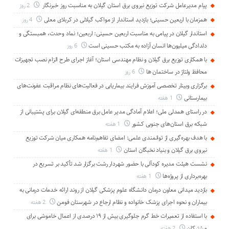
پیام مدیرعامل شركت توزیع نیروی برق استان گیلان به مناسبت روز خبرنگار ‌
2 روز
همزمان با اربعین حسینی؛ بازدید استاندار از مواکب گیلانی در کربلای معلی
4 روز
استاندار گیلان در پیامی به مناسبت اربعین حسینی: اربعین؛ نماد وحدت، همبستگی و
دلدادگی میلیون‌ها انسان آزاده به مکتب حسینی است
6 روز
با همکاری توزیع برق گیلان و نظام مهندسی استان؛ آغاز اجرای طرح الزام نصب تجهیزات
محافظ ولتاژ در ساختمان ها
6 روز
برگزاری وبینار تخصصی آموزش فرایند بیماریابی در فعالیت‌های نظام مراقبت عفونت‌های
بیمارستانی
1 هفته
در راستای همدلی ملی؛ اعلام آمادگی مدیر عامل برق منطقه‌ای گیلان برای پشتیبانی از
شبكه برق استان‌های جنوبی كشور
1 هفته
با هدف بهره‌گیری از توانمندی علمی: امضای تفاهم‌نامه همكاری میان شركت توزیع
نیروی برق گیلان و بنیاد نخبگان استان
1 هفته
نشست هیئت مدیره کودآلی با حضور شهردار رشت برگزار شد تأکید بر تسریع در
بهره‌برداری از پروژه‌ها
1 هفته
بازدید میدانی معاون درمان دانشگاه علوم پزشکی گیلان از روند ارائه خدمات درمانی به
بیماران و نحوه اجرای پزشک خانواده و نظام ارجاع در شهرستان فومن
2 هفته
با استفاده از تعمیرات خط گرم جلوگیری بیش از ۱۹ درصدی از اعمال خاموشی برای
مشتركان
2 هفته