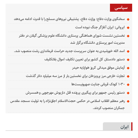
سیاسی
سخنگوی وزارت دفاع: وزارت دفاع، پشتیبانی نیرو‌های مسلح را با قدرت ادامه می‌دهد
ایروانی: ایران آغازگر جنگ نبوده است
نخستین نشست شورای هماهنگی پرستاری دانشگاه علوم پزشکی گیلان در دفتر
مدیریت امور پرستاری دانشگاه برگزار شد
اسد الله خورشیدی به عنوان سرپرست جدید حراست فرمانداری رشت منصوب شد.
دستور دادستان کل کشور برای تعیین تکلیف اموال بلاتکلیف
آزمایش موفق میدانی کروز هواپایه حیدر
تجارت خارجی مرز پرویزخان برای نخستین بار از مرز سه میلیارد دلار گذشت
۱۰۳۰ کودک قربانی جنایت صهیونیست‌ها
دستور رئیس جمهور برای پیگیری پرونده قتل داریوش مهرجویی و همسرش
رهبر معظم انقلاب اسلامی در حکمی حجت‌الاسلام اجاق‌نژاد را به تولیت مسجد مقدس
جمکران منصوب کردند.
ایران