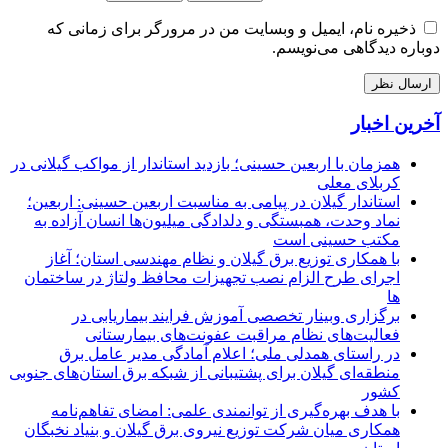
ذخیره نام، ایمیل و وبسایت من در مرورگر برای زمانی که
دوباره دیدگاهی می‌نویسم.
آخرین اخبار
همزمان با اربعین حسینی؛ بازدید استاندار از مواکب گیلانی در
کربلای معلی
استاندار گیلان در پیامی به مناسبت اربعین حسینی: اربعین؛
نماد وحدت، همبستگی و دلدادگی میلیون‌ها انسان آزاده به
مکتب حسینی است
با همکاری توزیع برق گیلان و نظام مهندسی استان؛ آغاز
اجرای طرح الزام نصب تجهیزات محافظ ولتاژ در ساختمان
ها
برگزاری وبینار تخصصی آموزش فرایند بیماریابی در
فعالیت‌های نظام مراقبت عفونت‌های بیمارستانی
در راستای همدلی ملی؛ اعلام آمادگی مدیر عامل برق
منطقه‌ای گیلان برای پشتیبانی از شبكه برق استان‌های جنوبی
كشور
با هدف بهره‌گیری از توانمندی علمی: امضای تفاهم‌نامه
همكاری میان شركت توزیع نیروی برق گیلان و بنیاد نخبگان