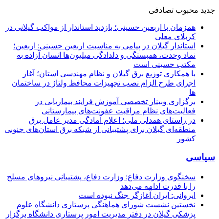
جدید
محبوب
تصادفی
همزمان با اربعین حسینی؛ بازدید استاندار از مواکب گیلانی در
کربلای معلی
استاندار گیلان در پیامی به مناسبت اربعین حسینی: اربعین؛
نماد وحدت، همبستگی و دلدادگی میلیون‌ها انسان آزاده به
مکتب حسینی است
با همکاری توزیع برق گیلان و نظام مهندسی استان؛ آغاز
اجرای طرح الزام نصب تجهیزات محافظ ولتاژ در ساختمان
ها
برگزاری وبینار تخصصی آموزش فرایند بیماریابی در
فعالیت‌های نظام مراقبت عفونت‌های بیمارستانی
در راستای همدلی ملی؛ اعلام آمادگی مدیر عامل برق
منطقه‌ای گیلان برای پشتیبانی از شبكه برق استان‌های جنوبی
كشور
سیاسی
سخنگوی وزارت دفاع: وزارت دفاع، پشتیبانی نیرو‌های مسلح
را با قدرت ادامه می‌دهد
ایروانی: ایران آغازگر جنگ نبوده است
نخستین نشست شورای هماهنگی پرستاری دانشگاه علوم
پزشکی گیلان در دفتر مدیریت امور پرستاری دانشگاه برگزار