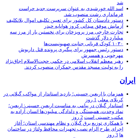
شد
اسد الله خورشیدی به عنوان سرپرست جدید حراست
فرمانداری رشت منصوب شد.
دستور دادستان کل کشور برای تعیین تکلیف اموال بلاتکلیف
آزمایش موفق میدانی کروز هواپایه حیدر
تجارت خارجی مرز پرویزخان برای نخستین بار از مرز سه
میلیارد دلار گذشت
۱۰۳۰ کودک قربانی جنایت صهیونیست‌ها
دستور رئیس جمهور برای پیگیری پرونده قتل داریوش
مهرجویی و همسرش
رهبر معظم انقلاب اسلامی در حکمی حجت‌الاسلام اجاق‌نژاد
را به تولیت مسجد مقدس جمکران منصوب کردند.
ایران
همزمان با اربعین حسینی؛ بازدید استاندار از مواکب گیلانی در
کربلای معلی
1 روز
استاندار گیلان در پیامی به مناسبت اربعین حسینی: اربعین؛
نماد وحدت، همبستگی و دلدادگی میلیون‌ها انسان آزاده به
مکتب حسینی است
2 روز
با همکاری توزیع برق گیلان و نظام مهندسی استان؛ آغاز
اجرای طرح الزام نصب تجهیزات محافظ ولتاژ در ساختمان
ها
3 روز