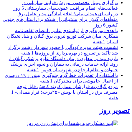
برگزاری وبینار تخصصی آموزش فرایند بیماریابی در
فعالیت‌های نظام مراقبت عفونت‌های بیمارستانی
5 روز
در راستای همدلی ملی؛ اعلام آمادگی مدیر عامل برق
منطقه‌ای گیلان برای پشتیبانی از شبكه برق استان‌های جنوبی
كشور
6 روز
با هدف بهره‌گیری از توانمندی علمی: امضای تفاهم‌نامه
همكاری میان شركت توزیع نیروی برق گیلان و بنیاد نخبگان
استان
1 هفته
نشست هیئت مدیره کودآلی با حضور شهردار رشت برگزار
شد تأکید بر تسریع در بهره‌برداری از پروژه‌ها
1 هفته
بازدید میدانی معاون درمان دانشگاه علوم پزشکی گیلان از
روند ارائه خدمات درمانی به بیماران و نحوه اجرای پزشک
خانواده و نظام ارجاع در شهرستان فومن
1 هفته
با استفاده از تعمیرات خط گرم جلوگیری بیش از ۱۹ درصدی
از اعمال خاموشی برای مشتركان
1 هفته
مردم گیلان به قرارشان عمل کردند كاهش قابل توجه
مصرف برق در استان با پویش «۲۵درجه؛ قرار همدلی»
1
هفته
تصویر روز