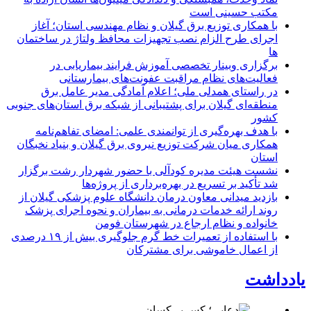
مکتب حسینی است
با همکاری توزیع برق گیلان و نظام مهندسی استان؛ آغاز
اجرای طرح الزام نصب تجهیزات محافظ ولتاژ در ساختمان
ها
برگزاری وبینار تخصصی آموزش فرایند بیماریابی در
فعالیت‌های نظام مراقبت عفونت‌های بیمارستانی
در راستای همدلی ملی؛ اعلام آمادگی مدیر عامل برق
منطقه‌ای گیلان برای پشتیبانی از شبكه برق استان‌های جنوبی
كشور
با هدف بهره‌گیری از توانمندی علمی: امضای تفاهم‌نامه
همكاری میان شركت توزیع نیروی برق گیلان و بنیاد نخبگان
استان
نشست هیئت مدیره کودآلی با حضور شهردار رشت برگزار
شد تأکید بر تسریع در بهره‌برداری از پروژه‌ها
بازدید میدانی معاون درمان دانشگاه علوم پزشکی گیلان از
روند ارائه خدمات درمانی به بیماران و نحوه اجرای پزشک
خانواده و نظام ارجاع در شهرستان فومن
با استفاده از تعمیرات خط گرم جلوگیری بیش از ۱۹ درصدی
از اعمال خاموشی برای مشتركان
یادداشت