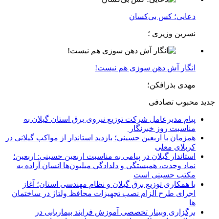
دعایی؛ کس بی‌کسان
نسرین وزیری ؛
انگار آش دهن سوزی هم نیست!
مهدی بذرافکن؛
جدید
محبوب
تصادفی
پیام مدیرعامل شركت توزیع نیروی برق استان گیلان به
مناسبت روز خبرنگار ‌
همزمان با اربعین حسینی؛ بازدید استاندار از مواکب گیلانی در
کربلای معلی
استاندار گیلان در پیامی به مناسبت اربعین حسینی: اربعین؛
نماد وحدت، همبستگی و دلدادگی میلیون‌ها انسان آزاده به
مکتب حسینی است
با همکاری توزیع برق گیلان و نظام مهندسی استان؛ آغاز
اجرای طرح الزام نصب تجهیزات محافظ ولتاژ در ساختمان
ها
برگزاری وبینار تخصصی آموزش فرایند بیماریابی در