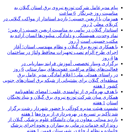
پیام مدیرعامل شركت توزیع نیروی برق استان گیلان به
مناسبت روز خبرنگار ‌
6 ساعت
همزمان با اربعین حسینی؛ بازدید استاندار از مواکب گیلانی در
کربلای معلی
2 روز
استاندار گیلان در پیامی به مناسبت اربعین حسینی: اربعین؛
نماد وحدت، همبستگی و دلدادگی میلیون‌ها انسان آزاده به
مکتب حسینی است
3 روز
با همکاری توزیع برق گیلان و نظام مهندسی استان؛ آغاز
اجرای طرح الزام نصب تجهیزات محافظ ولتاژ در ساختمان
ها
4 روز
برگزاری وبینار تخصصی آموزش فرایند بیماریابی در
فعالیت‌های نظام مراقبت عفونت‌های بیمارستانی
6 روز
در راستای همدلی ملی؛ اعلام آمادگی مدیر عامل برق
منطقه‌ای گیلان برای پشتیبانی از شبكه برق استان‌های جنوبی
كشور
1 هفته
با هدف بهره‌گیری از توانمندی علمی: امضای تفاهم‌نامه
همكاری میان شركت توزیع نیروی برق گیلان و بنیاد نخبگان
استان
1 هفته
نشست هیئت مدیره کودآلی با حضور شهردار رشت برگزار
شد تأکید بر تسریع در بهره‌برداری از پروژه‌ها
1 هفته
بازدید میدانی معاون درمان دانشگاه علوم پزشکی گیلان از
روند ارائه خدمات درمانی به بیماران و نحوه اجرای پزشک
خانواده و نظام ارجاع در شهرستان فومن
1 هفته