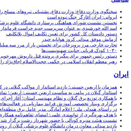
سخنگوی وزارت دفاع: وزارت دفاع، پشتیبانی نیرو‌های مسلح را 
ایروانی: ایران آغازگر جنگ نبوده است
نخستین نشست شورای هماهنگی پرستاری دانشگاه علوم پزشکی گ
اسد الله خورشیدی به عنوان سرپرست جدید حراست فرماند
دستور دادستان کل کشور برای تعیین تکلیف اموال بلاتکلیف
آزمایش موفق میدانی کروز هواپایه حیدر
تجارت خارجی مرز پرویزخان برای نخستین بار از مرز سه میلیا
۱۰۳۰ کودک قربانی جنایت صهیونیست‌ها
دستور رئیس جمهور برای پیگیری پرونده قتل داریوش مهرجو
رهبر معظم انقلاب اسلامی در حکمی حجت‌الاسلام اجاق‌نژاد 
ایران
همزمان با اربعین حسینی؛ بازدید استاندار از مواکب گیلانی در 
استاندار گیلان در پیامی به مناسبت اربعین حسینی: اربعین؛ ن
با همکاری توزیع برق گیلان و نظام مهندسی استان؛ آغاز اجرا
برگزاری وبینار تخصصی آموزش فرایند بیماریابی در فعالیت‌ها
در راستای همدلی ملی؛ اعلام آمادگی مدیر عامل برق منطقه‌ای 
با هدف بهره‌گیری از توانمندی علمی: امضای تفاهم‌نامه همكاری
نشست هیئت مدیره کودآلی با حضور شهردار رشت برگزار شد تأکید
بازدید میدانی معاون درمان دانشگاه علوم پزشکی گیلان از رون