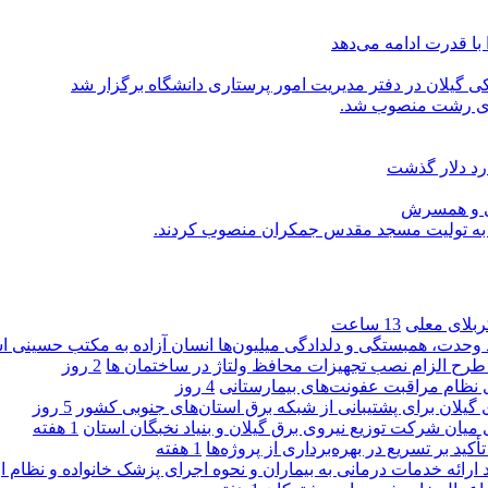
با قدرت ادامه می‌دهد
یلان در دفتر مدیریت امور پرستاری دانشگاه برگزار شد
اری رشت منصوب شد.
رد دلار گذشت
یی و همسرش
را به تولیت مسجد مقدس جمکران منصوب کردند.
کربلای معلی
13 ساعت
ماد وحدت، همبستگی و دلدادگی میلیون‌ها انسان آزاده به مکتب حسینی 
ی طرح الزام نصب تجهیزات محافظ ولتاژ در ساختمان ها
2 روز
ی نظام مراقبت عفونت‌های بیمارستانی
4 روز
گیلان برای پشتیبانی از شبكه برق استان‌های جنوبی كشور
5 روز
 میان شركت توزیع نیروی برق گیلان و بنیاد نخبگان استان
1 هفته
 بر تسریع در بهره‌برداری از پروژه‌ها
1 هفته
د ارائه خدمات درمانی به بیماران و نحوه اجرای پزشک خانواده و نظام