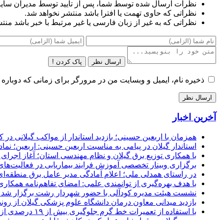
نظرات ارسال شده توسط شما، پس از تایید توسط مدیران سای
نظراتی که حاوی تهمت یا افترا باشد منتشر نخواهد شد.
نظراتی که به غیر از زبان فارسی یا غیر مرتبط با خبر باشد منت
ارسال نظر
پاک کردن !
ذخیره نام، ایمیل و وبسایت من در مرورگر برای زمانی که دوباره 
آخرین اخبار
همزمان با اربعین حسینی؛ بازدید استاندار از مواکب گیلانی در 
استاندار گیلان در پیامی به مناسبت اربعین حسینی: اربعین؛ ن
با همکاری توزیع برق گیلان و نظام مهندسی استان؛ آغاز اجرا
برگزاری وبینار تخصصی آموزش فرایند بیماریابی در فعالیت‌ها
در راستای همدلی ملی؛ اعلام آمادگی مدیر عامل برق منطقه‌ای 
با هدف بهره‌گیری از توانمندی علمی: امضای تفاهم‌نامه همكاری
نشست هیئت مدیره کودآلی با حضور شهردار رشت برگزار شد تأکید
بازدید میدانی معاون درمان دانشگاه علوم پزشکی گیلان از رون
با استفاده از تعمیرات خط گرم جلوگیری بیش از ۱۹ درصدی از اعمال خاموشی برای مشتركان