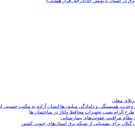
پویش «۲۵درجه؛ قرار همدلی»
کربلای معلی
ماد وحدت، همبستگی و دلدادگی میلیون‌ها انسان آزاده به مکتب حسینی 
ی طرح الزام نصب تجهیزات محافظ ولتاژ در ساختمان ها
ی نظام مراقبت عفونت‌های بیمارستانی
گیلان برای پشتیبانی از شبكه برق استان‌های جنوبی كشور