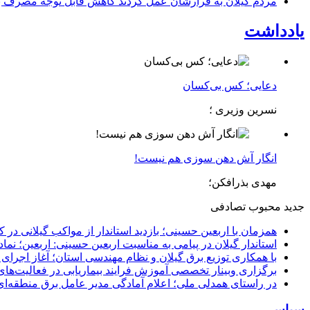
مردم گیلان به قرارشان عمل کردند كاهش قابل توجه مصرف برق در استان با 
یادداشت
دعایی؛ کس بی‌کسان
نسرین وزیری ؛
انگار آش دهن سوزی هم نیست!
مهدی بذرافکن؛
جدید
محبوب
تصادفی
همزمان با اربعین حسینی؛ بازدید استاندار از مواکب گیلانی در 
استاندار گیلان در پیامی به مناسبت اربعین حسینی: اربعین؛ ن
با همکاری توزیع برق گیلان و نظام مهندسی استان؛ آغاز اجرا
برگزاری وبینار تخصصی آموزش فرایند بیماریابی در فعالیت‌ها
در راستای همدلی ملی؛ اعلام آمادگی مدیر عامل برق منطقه‌ای 
سیاسی