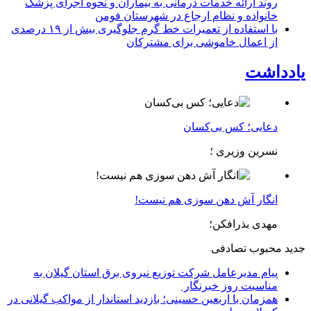
روند ارائه خدمات درمانی به بیماران و نحوه اجرای پزشک
خانواده و نظام ارجاع در شهرستان فومن
با استفاده از تعمیرات خط گرم جلوگیری بیش از ۱۹ درصدی
از اعمال خاموشی برای مشتركان
یادداشت
دعایی؛ کس بی‌کسان
نسرین وزیری ؛
انگار آش دهن سوزی هم نیست!
مهدی بذرافکن؛
جدید
محبوب
تصادفی
پیام مدیرعامل شركت توزیع نیروی برق استان گیلان به
مناسبت روز خبرنگار ‌
همزمان با اربعین حسینی؛ بازدید استاندار از مواکب گیلانی در