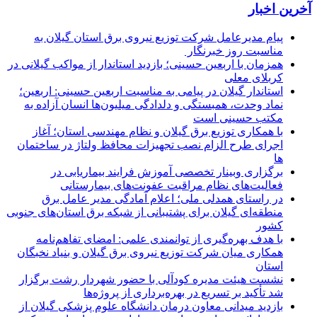
آخرین اخبار
پیام مدیرعامل شركت توزیع نیروی برق استان گیلان به
مناسبت روز خبرنگار ‌
همزمان با اربعین حسینی؛ بازدید استاندار از مواکب گیلانی در
کربلای معلی
استاندار گیلان در پیامی به مناسبت اربعین حسینی: اربعین؛
نماد وحدت، همبستگی و دلدادگی میلیون‌ها انسان آزاده به
مکتب حسینی است
با همکاری توزیع برق گیلان و نظام مهندسی استان؛ آغاز
اجرای طرح الزام نصب تجهیزات محافظ ولتاژ در ساختمان
ها
برگزاری وبینار تخصصی آموزش فرایند بیماریابی در
فعالیت‌های نظام مراقبت عفونت‌های بیمارستانی
در راستای همدلی ملی؛ اعلام آمادگی مدیر عامل برق
منطقه‌ای گیلان برای پشتیبانی از شبكه برق استان‌های جنوبی
كشور
با هدف بهره‌گیری از توانمندی علمی: امضای تفاهم‌نامه
همكاری میان شركت توزیع نیروی برق گیلان و بنیاد نخبگان
استان
نشست هیئت مدیره کودآلی با حضور شهردار رشت برگزار
شد تأکید بر تسریع در بهره‌برداری از پروژه‌ها
بازدید میدانی معاون درمان دانشگاه علوم پزشکی گیلان از