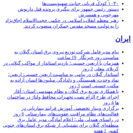
۱۰۳۰ کودک قربانی جنایت صهیونیست‌ها
دستور رئیس جمهور برای پیگیری پرونده قتل داریوش
مهرجویی و همسرش
رهبر معظم انقلاب اسلامی در حکمی حجت‌الاسلام اجاق‌نژاد
را به تولیت مسجد مقدس جمکران منصوب کردند.
ایران
پیام مدیرعامل شركت توزیع نیروی برق استان گیلان به
مناسبت روز خبرنگار ‌
19 ساعت
همزمان با اربعین حسینی؛ بازدید استاندار از مواکب گیلانی در
کربلای معلی
2 روز
استاندار گیلان در پیامی به مناسبت اربعین حسینی: اربعین؛
نماد وحدت، همبستگی و دلدادگی میلیون‌ها انسان آزاده به
مکتب حسینی است
3 روز
با همکاری توزیع برق گیلان و نظام مهندسی استان؛ آغاز
اجرای طرح الزام نصب تجهیزات محافظ ولتاژ در ساختمان
ها
4 روز
برگزاری وبینار تخصصی آموزش فرایند بیماریابی در
فعالیت‌های نظام مراقبت عفونت‌های بیمارستانی
6 روز
در راستای همدلی ملی؛ اعلام آمادگی مدیر عامل برق
منطقه‌ای گیلان برای پشتیبانی از شبكه برق استان‌های جنوبی
كشور
1 هفته