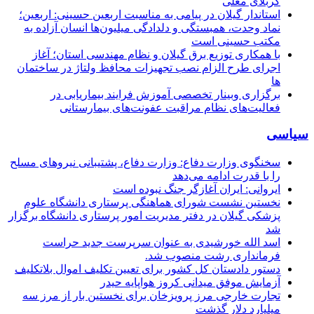
کربلای معلی
استاندار گیلان در پیامی به مناسبت اربعین حسینی: اربعین؛
نماد وحدت، همبستگی و دلدادگی میلیون‌ها انسان آزاده به
مکتب حسینی است
با همکاری توزیع برق گیلان و نظام مهندسی استان؛ آغاز
اجرای طرح الزام نصب تجهیزات محافظ ولتاژ در ساختمان
ها
برگزاری وبینار تخصصی آموزش فرایند بیماریابی در
فعالیت‌های نظام مراقبت عفونت‌های بیمارستانی
سیاسی
سخنگوی وزارت دفاع: وزارت دفاع، پشتیبانی نیرو‌های مسلح
را با قدرت ادامه می‌دهد
ایروانی: ایران آغازگر جنگ نبوده است
نخستین نشست شورای هماهنگی پرستاری دانشگاه علوم
پزشکی گیلان در دفتر مدیریت امور پرستاری دانشگاه برگزار
شد
اسد الله خورشیدی به عنوان سرپرست جدید حراست
فرمانداری رشت منصوب شد.
دستور دادستان کل کشور برای تعیین تکلیف اموال بلاتکلیف
آزمایش موفق میدانی کروز هواپایه حیدر
تجارت خارجی مرز پرویزخان برای نخستین بار از مرز سه
میلیارد دلار گذشت