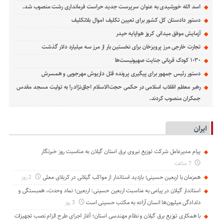
اسد الله خورشیدی به عنوان سرپرست جدید حراست فرمانداری رشت منصوب شد.
دستور دادستان کل کشور برای تعیین تکلیف اموال بلاتکلیف
آزمایش موفق میدانی کروز هواپایه حیدر
تجارت خارجی مرز پرویزخان برای نخستین بار از مرز سه میلیارد دلار گذشت
۱۰۳۰ کودک قربانی جنایت صهیونیست‌ها
دستور رئیس جمهور برای پیگیری پرونده قتل داریوش مهرجویی و همسرش
رهبر معظم انقلاب اسلامی در حکمی حجت‌الاسلام اجاق‌نژاد را به تولیت مسجد مقدس
جمکران منصوب کردند.
ایران
پیام مدیرعامل شركت توزیع نیروی برق استان گیلان به مناسبت روز خبرنگار ‌
7 ساعت
همزمان با اربعین حسینی؛ بازدید استاندار از مواکب گیلانی در کربلای معلی
2 روز
استاندار گیلان در پیامی به مناسبت اربعین حسینی: اربعین؛ نماد وحدت، همبستگی و
دلدادگی میلیون‌ها انسان آزاده به مکتب حسینی است
3 روز
با همکاری توزیع برق گیلان و نظام مهندسی استان؛ آغاز اجرای طرح الزام نصب تجهیزات