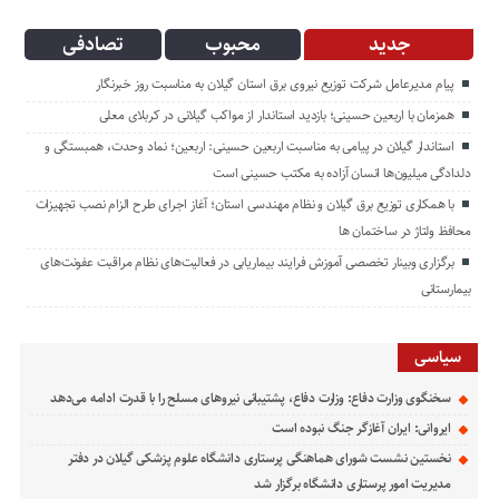
جدید
محبوب
تصادفی
پیام مدیرعامل شركت توزیع نیروی برق استان گیلان به مناسبت روز خبرنگار ‌
همزمان با اربعین حسینی؛ بازدید استاندار از مواکب گیلانی در کربلای معلی
استاندار گیلان در پیامی به مناسبت اربعین حسینی: اربعین؛ نماد وحدت، همبستگی و
دلدادگی میلیون‌ها انسان آزاده به مکتب حسینی است
با همکاری توزیع برق گیلان و نظام مهندسی استان؛ آغاز اجرای طرح الزام نصب تجهیزات
محافظ ولتاژ در ساختمان ها
برگزاری وبینار تخصصی آموزش فرایند بیماریابی در فعالیت‌های نظام مراقبت عفونت‌های
بیمارستانی
سیاسی
سخنگوی وزارت دفاع: وزارت دفاع، پشتیبانی نیرو‌های مسلح را با قدرت ادامه می‌دهد
ایروانی: ایران آغازگر جنگ نبوده است
نخستین نشست شورای هماهنگی پرستاری دانشگاه علوم پزشکی گیلان در دفتر
مدیریت امور پرستاری دانشگاه برگزار شد