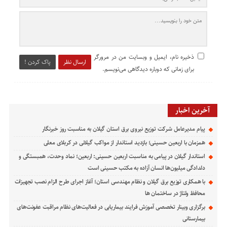
ذخیره نام، ایمیل و وبسایت من در مرورگر
ارسال نظر
پاک کردن !
برای زمانی که دوباره دیدگاهی می‌نویسم.
آخرین اخبار
پیام مدیرعامل شركت توزیع نیروی برق استان گیلان به مناسبت روز خبرنگار ‌
همزمان با اربعین حسینی؛ بازدید استاندار از مواکب گیلانی در کربلای معلی
استاندار گیلان در پیامی به مناسبت اربعین حسینی: اربعین؛ نماد وحدت، همبستگی و
دلدادگی میلیون‌ها انسان آزاده به مکتب حسینی است
با همکاری توزیع برق گیلان و نظام مهندسی استان؛ آغاز اجرای طرح الزام نصب تجهیزات
محافظ ولتاژ در ساختمان ها
برگزاری وبینار تخصصی آموزش فرایند بیماریابی در فعالیت‌های نظام مراقبت عفونت‌های
بیمارستانی