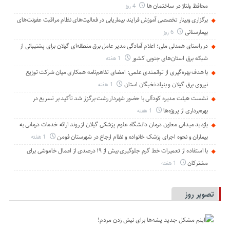
محافظ ولتاژ در ساختمان ها
4 روز
برگزاری وبینار تخصصی آموزش فرایند بیماریابی در فعالیت‌های نظام مراقبت عفونت‌های
بیمارستانی
6 روز
در راستای همدلی ملی؛ اعلام آمادگی مدیر عامل برق منطقه‌ای گیلان برای پشتیبانی از
شبكه برق استان‌های جنوبی كشور
1 هفته
با هدف بهره‌گیری از توانمندی علمی: امضای تفاهم‌نامه همكاری میان شركت توزیع
نیروی برق گیلان و بنیاد نخبگان استان
1 هفته
نشست هیئت مدیره کودآلی با حضور شهردار رشت برگزار شد تأکید بر تسریع در
بهره‌برداری از پروژه‌ها
1 هفته
بازدید میدانی معاون درمان دانشگاه علوم پزشکی گیلان از روند ارائه خدمات درمانی به
بیماران و نحوه اجرای پزشک خانواده و نظام ارجاع در شهرستان فومن
1 هفته
با استفاده از تعمیرات خط گرم جلوگیری بیش از ۱۹ درصدی از اعمال خاموشی برای
مشتركان
1 هفته
تصویر روز