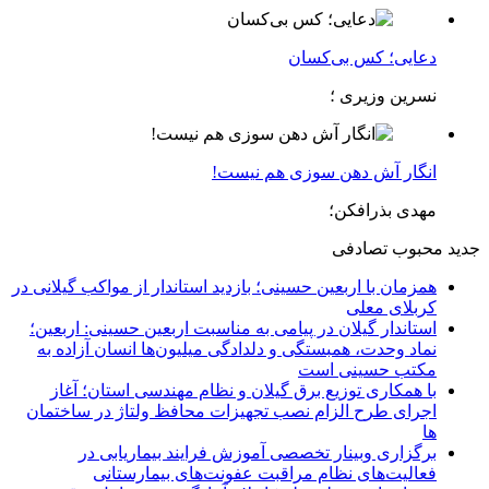
دعایی؛ کس بی‌کسان
نسرین وزیری ؛
انگار آش دهن سوزی هم نیست!
مهدی بذرافکن؛
جدید
محبوب
تصادفی
همزمان با اربعین حسینی؛ بازدید استاندار از مواکب گیلانی در
کربلای معلی
استاندار گیلان در پیامی به مناسبت اربعین حسینی: اربعین؛
نماد وحدت، همبستگی و دلدادگی میلیون‌ها انسان آزاده به
مکتب حسینی است
با همکاری توزیع برق گیلان و نظام مهندسی استان؛ آغاز
اجرای طرح الزام نصب تجهیزات محافظ ولتاژ در ساختمان
ها
برگزاری وبینار تخصصی آموزش فرایند بیماریابی در
فعالیت‌های نظام مراقبت عفونت‌های بیمارستانی