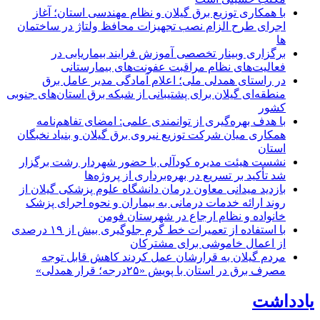
با همکاری توزیع برق گیلان و نظام مهندسی استان؛ آغاز
اجرای طرح الزام نصب تجهیزات محافظ ولتاژ در ساختمان
ها
برگزاری وبینار تخصصی آموزش فرایند بیماریابی در
فعالیت‌های نظام مراقبت عفونت‌های بیمارستانی
در راستای همدلی ملی؛ اعلام آمادگی مدیر عامل برق
منطقه‌ای گیلان برای پشتیبانی از شبكه برق استان‌های جنوبی
كشور
با هدف بهره‌گیری از توانمندی علمی: امضای تفاهم‌نامه
همكاری میان شركت توزیع نیروی برق گیلان و بنیاد نخبگان
استان
نشست هیئت مدیره کودآلی با حضور شهردار رشت برگزار
شد تأکید بر تسریع در بهره‌برداری از پروژه‌ها
بازدید میدانی معاون درمان دانشگاه علوم پزشکی گیلان از
روند ارائه خدمات درمانی به بیماران و نحوه اجرای پزشک
خانواده و نظام ارجاع در شهرستان فومن
با استفاده از تعمیرات خط گرم جلوگیری بیش از ۱۹ درصدی
از اعمال خاموشی برای مشتركان
مردم گیلان به قرارشان عمل کردند كاهش قابل توجه
مصرف برق در استان با پویش «۲۵درجه؛ قرار همدلی»
یادداشت