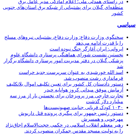
در راستای همدلی ملی؛ اعلام آمادگی مدیر عامل برق
منطقه‌ای گیلان برای پشتیبانی از شبكه برق استان‌های جنوبی
كشور
سیاسی
سخنگوی وزارت دفاع: وزارت دفاع، پشتیبانی نیرو‌های مسلح
را با قدرت ادامه می‌دهد
ایروانی: ایران آغازگر جنگ نبوده است
نخستین نشست شورای هماهنگی پرستاری دانشگاه علوم
پزشکی گیلان در دفتر مدیریت امور پرستاری دانشگاه برگزار
شد
اسد الله خورشیدی به عنوان سرپرست جدید حراست
فرمانداری رشت منصوب شد.
دستور دادستان کل کشور برای تعیین تکلیف اموال بلاتکلیف
آزمایش موفق میدانی کروز هواپایه حیدر
تجارت خارجی مرز پرویزخان برای نخستین بار از مرز سه
میلیارد دلار گذشت
۱۰۳۰ کودک قربانی جنایت صهیونیست‌ها
دستور رئیس جمهور برای پیگیری پرونده قتل داریوش
مهرجویی و همسرش
رهبر معظم انقلاب اسلامی در حکمی حجت‌الاسلام اجاق‌نژاد
را به تولیت مسجد مقدس جمکران منصوب کردند.