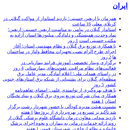
ایران
همزمان با اربعین حسینی؛ بازدید استاندار از مواکب گیلانی در
کربلای معلی
16 ساعت
استاندار گیلان در پیامی به مناسبت اربعین حسینی: اربعین؛
نماد وحدت، همبستگی و دلدادگی میلیون‌ها انسان آزاده به
مکتب حسینی است
1 روز
با همکاری توزیع برق گیلان و نظام مهندسی استان؛ آغاز
اجرای طرح الزام نصب تجهیزات محافظ ولتاژ در ساختمان
ها
2 روز
برگزاری وبینار تخصصی آموزش فرایند بیماریابی در
فعالیت‌های نظام مراقبت عفونت‌های بیمارستانی
4 روز
در راستای همدلی ملی؛ اعلام آمادگی مدیر عامل برق
منطقه‌ای گیلان برای پشتیبانی از شبكه برق استان‌های جنوبی
كشور
5 روز
با هدف بهره‌گیری از توانمندی علمی: امضای تفاهم‌نامه
همكاری میان شركت توزیع نیروی برق گیلان و بنیاد نخبگان
استان
1 هفته
نشست هیئت مدیره کودآلی با حضور شهردار رشت برگزار
شد تأکید بر تسریع در بهره‌برداری از پروژه‌ها
1 هفته
بازدید میدانی معاون درمان دانشگاه علوم پزشکی گیلان از
روند ارائه خدمات درمانی به بیماران و نحوه اجرای پزشک
خانواده و نظام ارجاع در شهرستان فومن
1 هفته