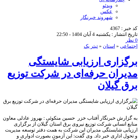
ویدئو
عکس
شهروند خبرنگار
کد خبر : 4367
تاریخ انتشار : یکشنبه 4 آبان 1404 - 22:50
0 نظر
اجتماعی
«
استان
«
تیتر یک
برگزاری ارزیابی شایستگی
مدیران حرفه‌ای در شركت توزیع
برق گیلان
به گزارش خبرنگار آفتاب خزر حسین منکوئی : بهروز عادلی معاون
منابع انسانی شرکت توزیع نیروی برق استان گیلان از برگزاری
ارزیابی شایستگی مدیران این شرکت به همت دفتر توسعه مدیریت
و تحول اداری خبر داد. وی گفت: این آزمون بصورت ادواری و