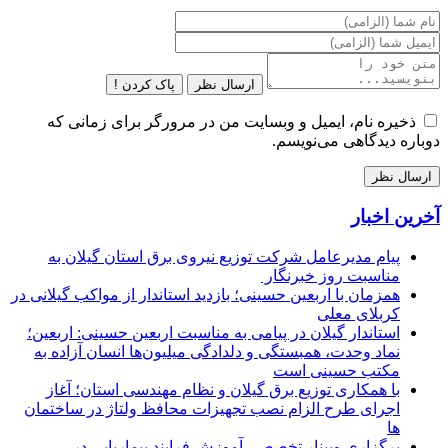
ارسال نظر
پاک کردن !
ذخیره نام، ایمیل و وبسایت من در مرورگر برای زمانی که
دوباره دیدگاهی می‌نویسم.
آخرین اخبار
پیام مدیرعامل شركت توزیع نیروی برق استان گیلان به
مناسبت روز خبرنگار ‌
همزمان با اربعین حسینی؛ بازدید استاندار از مواکب گیلانی در
کربلای معلی
استاندار گیلان در پیامی به مناسبت اربعین حسینی: اربعین؛
نماد وحدت، همبستگی و دلدادگی میلیون‌ها انسان آزاده به
مکتب حسینی است
با همکاری توزیع برق گیلان و نظام مهندسی استان؛ آغاز
اجرای طرح الزام نصب تجهیزات محافظ ولتاژ در ساختمان
ها
برگزاری وبینار تخصصی آموزش فرایند بیماریابی در