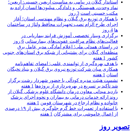
استاندار گیلان در پیامی به مناسبت اربعین حسینی: اربعین؛
نماد وحدت، همبستگی و دلدادگی میلیون‌ها انسان آزاده به
مکتب حسینی است
3 روز
با همکاری توزیع برق گیلان و نظام مهندسی استان؛ آغاز
اجرای طرح الزام نصب تجهیزات محافظ ولتاژ در ساختمان
ها
4 روز
برگزاری وبینار تخصصی آموزش فرایند بیماریابی در
فعالیت‌های نظام مراقبت عفونت‌های بیمارستانی
6 روز
در راستای همدلی ملی؛ اعلام آمادگی مدیر عامل برق
منطقه‌ای گیلان برای پشتیبانی از شبكه برق استان‌های جنوبی
كشور
1 هفته
با هدف بهره‌گیری از توانمندی علمی: امضای تفاهم‌نامه
همكاری میان شركت توزیع نیروی برق گیلان و بنیاد نخبگان
استان
1 هفته
نشست هیئت مدیره کودآلی با حضور شهردار رشت برگزار
شد تأکید بر تسریع در بهره‌برداری از پروژه‌ها
1 هفته
بازدید میدانی معاون درمان دانشگاه علوم پزشکی گیلان از
روند ارائه خدمات درمانی به بیماران و نحوه اجرای پزشک
خانواده و نظام ارجاع در شهرستان فومن
1 هفته
با استفاده از تعمیرات خط گرم جلوگیری بیش از ۱۹ درصدی
از اعمال خاموشی برای مشتركان
1 هفته
تصویر روز