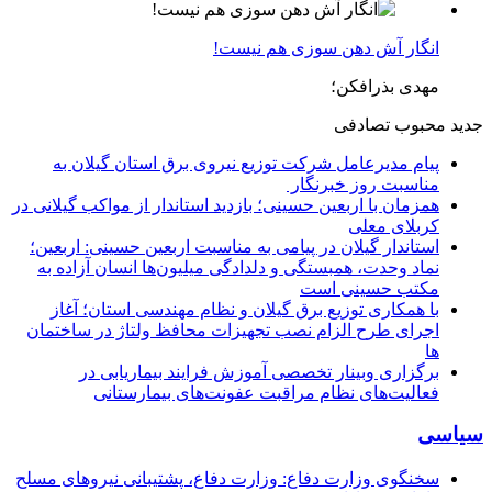
انگار آش دهن سوزی هم نیست!
مهدی بذرافکن؛
جدید
محبوب
تصادفی
پیام مدیرعامل شركت توزیع نیروی برق استان گیلان به
مناسبت روز خبرنگار ‌
همزمان با اربعین حسینی؛ بازدید استاندار از مواکب گیلانی در
کربلای معلی
استاندار گیلان در پیامی به مناسبت اربعین حسینی: اربعین؛
نماد وحدت، همبستگی و دلدادگی میلیون‌ها انسان آزاده به
مکتب حسینی است
با همکاری توزیع برق گیلان و نظام مهندسی استان؛ آغاز
اجرای طرح الزام نصب تجهیزات محافظ ولتاژ در ساختمان
ها
برگزاری وبینار تخصصی آموزش فرایند بیماریابی در
فعالیت‌های نظام مراقبت عفونت‌های بیمارستانی
سیاسی
سخنگوی وزارت دفاع: وزارت دفاع، پشتیبانی نیرو‌های مسلح