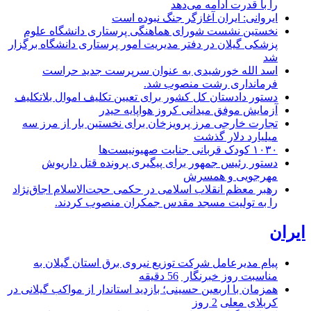
را با قدرت ادامه می‌دهد
ایروانی: ایران آغازگر جنگ نبوده است
نخستین نشست شورای هماهنگی پرستاری دانشگاه علوم
پزشکی گیلان در دفتر مدیریت امور پرستاری دانشگاه برگزار
شد
اسد الله خورشیدی به عنوان سرپرست جدید حراست
فرمانداری رشت منصوب شد.
دستور دادستان کل کشور برای تعیین تکلیف اموال بلاتکلیف
آزمایش موفق میدانی کروز هواپایه حیدر
تجارت خارجی مرز پرویزخان برای نخستین بار از مرز سه
میلیارد دلار گذشت
۱۰۳۰ کودک قربانی جنایت صهیونیست‌ها
دستور رئیس جمهور برای پیگیری پرونده قتل داریوش
مهرجویی و همسرش
رهبر معظم انقلاب اسلامی در حکمی حجت‌الاسلام اجاق‌نژاد
را به تولیت مسجد مقدس جمکران منصوب کردند.
ایران
پیام مدیرعامل شركت توزیع نیروی برق استان گیلان به
مناسبت روز خبرنگار ‌
56 دقیقه
همزمان با اربعین حسینی؛ بازدید استاندار از مواکب گیلانی در
کربلای معلی
2 روز