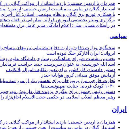
همزمان با اربعین حسینی؛ بازدید استاندار از مواکب گیلانی در 
استاندار گیلان در پیامی به مناسبت اربعین حسینی: اربعین؛ ن
با همکاری توزیع برق گیلان و نظام مهندسی استان؛ آغاز اجرا
برگزاری وبینار تخصصی آموزش فرایند بیماریابی در فعالیت‌ها
در راستای همدلی ملی؛ اعلام آمادگی مدیر عامل برق منطقه‌ای 
سیاسی
سخنگوی وزارت دفاع: وزارت دفاع، پشتیبانی نیرو‌های مسلح را 
ایروانی: ایران آغازگر جنگ نبوده است
نخستین نشست شورای هماهنگی پرستاری دانشگاه علوم پزشکی گ
اسد الله خورشیدی به عنوان سرپرست جدید حراست فرماند
دستور دادستان کل کشور برای تعیین تکلیف اموال بلاتکلیف
آزمایش موفق میدانی کروز هواپایه حیدر
تجارت خارجی مرز پرویزخان برای نخستین بار از مرز سه میلیا
۱۰۳۰ کودک قربانی جنایت صهیونیست‌ها
دستور رئیس جمهور برای پیگیری پرونده قتل داریوش مهرجو
رهبر معظم انقلاب اسلامی در حکمی حجت‌الاسلام اجاق‌نژاد 
ایران
همزمان با اربعین حسینی؛ بازدید استاندار از مواکب گیلانی در 
استاندار گیلان در پیامی به مناسبت اربعین حسینی: اربعین؛ ن