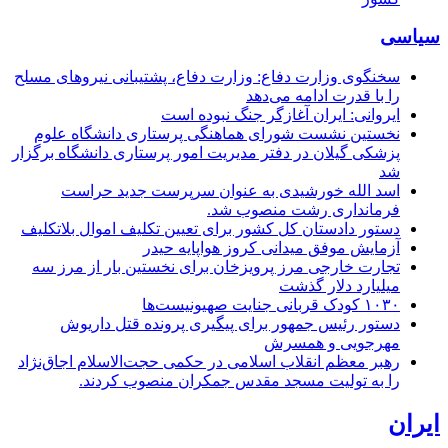
سیاسی
سخنگوی وزارت دفاع: وزارت دفاع، پشتیبانی نیرو‌های مسلح
را با قدرت ادامه می‌دهد
ایروانی: ایران آغازگر جنگ نبوده است
نخستین نشست شورای هماهنگی پرستاری دانشگاه علوم
پزشکی گیلان در دفتر مدیریت امور پرستاری دانشگاه برگزار
شد
اسد الله خورشیدی به عنوان سرپرست جدید حراست
فرمانداری رشت منصوب شد.
دستور دادستان کل کشور برای تعیین تکلیف اموال بلاتکلیف
آزمایش موفق میدانی کروز هواپایه حیدر
تجارت خارجی مرز پرویزخان برای نخستین بار از مرز سه
میلیارد دلار گذشت
۱۰۳۰ کودک قربانی جنایت صهیونیست‌ها
دستور رئیس جمهور برای پیگیری پرونده قتل داریوش
مهرجویی و همسرش
رهبر معظم انقلاب اسلامی در حکمی حجت‌الاسلام اجاق‌نژاد
را به تولیت مسجد مقدس جمکران منصوب کردند.
ایران