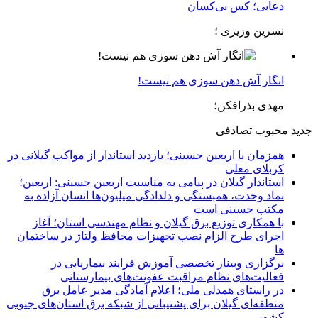
دعایی؛ کس بی‌کسان
نسرین وزیری ؛
انگار آش دهن سوزی هم نیست!
مهدی بذرافکن؛
جدید
محبوب
تصادفی
همزمان با اربعین حسینی؛ بازدید استاندار از مواکب گیلانی در
کربلای معلی
استاندار گیلان در پیامی به مناسبت اربعین حسینی: اربعین؛
نماد وحدت، همبستگی و دلدادگی میلیون‌ها انسان آزاده به
مکتب حسینی است
با همکاری توزیع برق گیلان و نظام مهندسی استان؛ آغاز
اجرای طرح الزام نصب تجهیزات محافظ ولتاژ در ساختمان
ها
برگزاری وبینار تخصصی آموزش فرایند بیماریابی در
فعالیت‌های نظام مراقبت عفونت‌های بیمارستانی
در راستای همدلی ملی؛ اعلام آمادگی مدیر عامل برق
منطقه‌ای گیلان برای پشتیبانی از شبكه برق استان‌های جنوبی
كشور