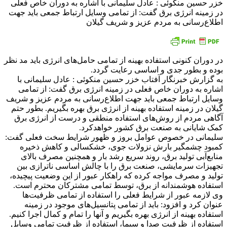
خزر حسین منکوئی : عادل سلیمانی با اشاره به دوران خاص فعلی
در زمینه انرژی برق گفت: از تمامی وسایل ارتباط جمعی باید جهت
اطلاع‌رسانی به مردم عزیز و شریف گیلان
در دوران کنونی استفاده بهینه از تمامی حامل‌های انرژی باید مد نظر
بوده و بطور جدی و اساسی رعایت گردد.
به گزارش خبرنگار آفتاب خزر حسین منکوئی : عادل سلیمانی با
اشاره به دوران خاص فعلی در زمینه انرژی برق گفت: از تمامی
وسایل ارتباط جمعی باید جهت اطلاع‌رسانی به مردم عزیز و شریف
گیلان در زمینه استفاده بهینه از انرژی برق بهره بگیریم. بطور حتم
آگاهی مردم از روش‌های استفاده منطقی و درست از انرژی برق
کمک شایانی به صنعت برق کشور خواهد‌کرد.
سلیمانی در خصوص عوامل بروز و ظهور شرایط سخت فعلی گفت:
کمبود چشمگیر بارش نزولات جوی، خشکسالی و کاهش ذخیره
منابع‌آبی تولید برق، روند سریع رشد بار و همچنین مصرف بالای
تجهیزات سرمایشی، صنعت برق را با چالش اساسی ناترازی بین
تولید و مصرف مواجه کرده که راهکار عبور از این وضعیت پیچیده،
استفاده هوشمندانه از برق، توسط تمامی مشترکان محترم است.
وی لازمه عبور از شرایط فعلی را استفاده از تمامی ظرفیت‌ها
عنوان کرد و افزود: باید از تمامی پتانسیل‌های موجود در زمینه
استفاده بهینه از انرژی بهره بگیریم و آنها را تمام و کمال اجرا کنیم.
استفاده از ظرفیت صدا و سیما، استفاده از ظرفیت تمامی وسایل