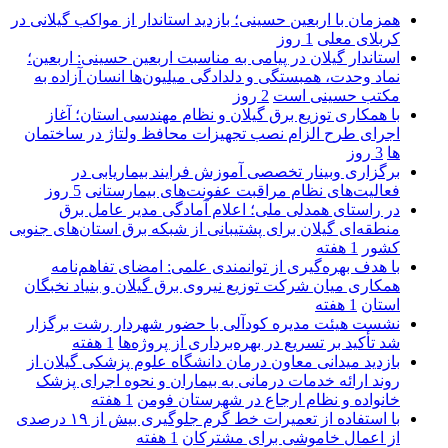
همزمان با اربعین حسینی؛ بازدید استاندار از مواکب گیلانی در
کربلای معلی
1 روز
استاندار گیلان در پیامی به مناسبت اربعین حسینی: اربعین؛
نماد وحدت، همبستگی و دلدادگی میلیون‌ها انسان آزاده به
مکتب حسینی است
2 روز
با همکاری توزیع برق گیلان و نظام مهندسی استان؛ آغاز
اجرای طرح الزام نصب تجهیزات محافظ ولتاژ در ساختمان
ها
3 روز
برگزاری وبینار تخصصی آموزش فرایند بیماریابی در
فعالیت‌های نظام مراقبت عفونت‌های بیمارستانی
5 روز
در راستای همدلی ملی؛ اعلام آمادگی مدیر عامل برق
منطقه‌ای گیلان برای پشتیبانی از شبكه برق استان‌های جنوبی
كشور
1 هفته
با هدف بهره‌گیری از توانمندی علمی: امضای تفاهم‌نامه
همكاری میان شركت توزیع نیروی برق گیلان و بنیاد نخبگان
استان
1 هفته
نشست هیئت مدیره کودآلی با حضور شهردار رشت برگزار
شد تأکید بر تسریع در بهره‌برداری از پروژه‌ها
1 هفته
بازدید میدانی معاون درمان دانشگاه علوم پزشکی گیلان از
روند ارائه خدمات درمانی به بیماران و نحوه اجرای پزشک
خانواده و نظام ارجاع در شهرستان فومن
1 هفته
با استفاده از تعمیرات خط گرم جلوگیری بیش از ۱۹ درصدی
از اعمال خاموشی برای مشتركان
1 هفته