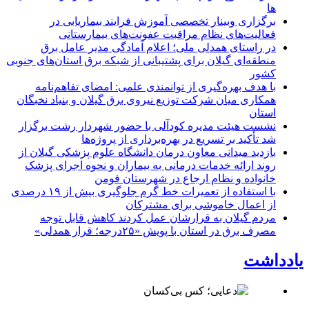
ها
برگزاری وبینار تخصصی آموزش فرایند بیماریابی در
فعالیت‌های نظام مراقبت عفونت‌های بیمارستانی
در راستای همدلی ملی؛ اعلام آمادگی مدیر عامل برق
منطقه‌ای گیلان برای پشتیبانی از شبكه برق استان‌های جنوبی
كشور
با هدف بهره‌گیری از توانمندی علمی: امضای تفاهم‌نامه
همكاری میان شركت توزیع نیروی برق گیلان و بنیاد نخبگان
استان
نشست هیئت مدیره کودآلی با حضور شهردار رشت برگزار
شد تأکید بر تسریع در بهره‌برداری از پروژه‌ها
بازدید میدانی معاون درمان دانشگاه علوم پزشکی گیلان از
روند ارائه خدمات درمانی به بیماران و نحوه اجرای پزشک
خانواده و نظام ارجاع در شهرستان فومن
با استفاده از تعمیرات خط گرم جلوگیری بیش از ۱۹ درصدی
از اعمال خاموشی برای مشتركان
مردم گیلان به قرارشان عمل کردند كاهش قابل توجه
مصرف برق در استان با پویش «۲۵درجه؛ قرار همدلی»
یادداشت