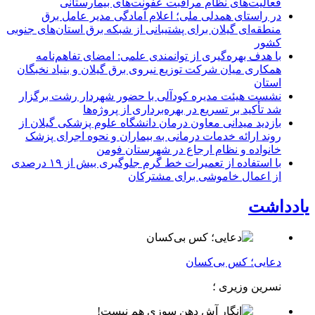
فعالیت‌های نظام مراقبت عفونت‌های بیمارستانی
در راستای همدلی ملی؛ اعلام آمادگی مدیر عامل برق
منطقه‌ای گیلان برای پشتیبانی از شبكه برق استان‌های جنوبی
كشور
با هدف بهره‌گیری از توانمندی علمی: امضای تفاهم‌نامه
همكاری میان شركت توزیع نیروی برق گیلان و بنیاد نخبگان
استان
نشست هیئت مدیره کودآلی با حضور شهردار رشت برگزار
شد تأکید بر تسریع در بهره‌برداری از پروژه‌ها
بازدید میدانی معاون درمان دانشگاه علوم پزشکی گیلان از
روند ارائه خدمات درمانی به بیماران و نحوه اجرای پزشک
خانواده و نظام ارجاع در شهرستان فومن
با استفاده از تعمیرات خط گرم جلوگیری بیش از ۱۹ درصدی
از اعمال خاموشی برای مشتركان
یادداشت
دعایی؛ کس بی‌کسان
نسرین وزیری ؛