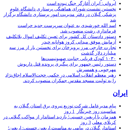
ایروانی: ایران آغازگر جنگ نبوده است
نخستین نشست شورای هماهنگی پرستاری دانشگاه علوم
پزشکی گیلان در دفتر مدیریت امور پرستاری دانشگاه برگزار
شد
اسد الله خورشیدی به عنوان سرپرست جدید حراست
فرمانداری رشت منصوب شد.
دستور دادستان کل کشور برای تعیین تکلیف اموال بلاتکلیف
آزمایش موفق میدانی کروز هواپایه حیدر
تجارت خارجی مرز پرویزخان برای نخستین بار از مرز سه
میلیارد دلار گذشت
۱۰۳۰ کودک قربانی جنایت صهیونیست‌ها
دستور رئیس جمهور برای پیگیری پرونده قتل داریوش
مهرجویی و همسرش
رهبر معظم انقلاب اسلامی در حکمی حجت‌الاسلام اجاق‌نژاد
را به تولیت مسجد مقدس جمکران منصوب کردند.
ایران
پیام مدیرعامل شركت توزیع نیروی برق استان گیلان به
مناسبت روز خبرنگار ‌
1 روز
همزمان با اربعین حسینی؛ بازدید استاندار از مواکب گیلانی در
کربلای معلی
3 روز
استاندار گیلان در پیامی به مناسبت اربعین حسینی: اربعین؛