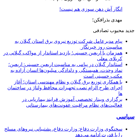
انگار آش دهن سوزی هم نیست!
مهدی بذرافکن؛
جدید
محبوب
تصادفی
پیام مدیرعامل شركت توزیع نیروی برق استان گیلان به
مناسبت روز خبرنگار ‌
همزمان با اربعین حسینی؛ بازدید استاندار از مواکب گیلانی در
کربلای معلی
استاندار گیلان در پیامی به مناسبت اربعین حسینی: اربعین؛
نماد وحدت، همبستگی و دلدادگی میلیون‌ها انسان آزاده به
مکتب حسینی است
با همکاری توزیع برق گیلان و نظام مهندسی استان؛ آغاز
اجرای طرح الزام نصب تجهیزات محافظ ولتاژ در ساختمان
ها
برگزاری وبینار تخصصی آموزش فرایند بیماریابی در
فعالیت‌های نظام مراقبت عفونت‌های بیمارستانی
سیاسی
سخنگوی وزارت دفاع: وزارت دفاع، پشتیبانی نیرو‌های مسلح
را با قدرت ادامه می‌دهد