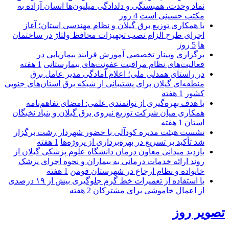
نماد وحدت، همبستگی و دلدادگی میلیون‌ها انسان آزاده به
مکتب حسینی است
4 روز
با همکاری توزیع برق گیلان و نظام مهندسی استان؛ آغاز
اجرای طرح الزام نصب تجهیزات محافظ ولتاژ در ساختمان
ها
5 روز
برگزاری وبینار تخصصی آموزش فرایند بیماریابی در
فعالیت‌های نظام مراقبت عفونت‌های بیمارستانی
1 هفته
در راستای همدلی ملی؛ اعلام آمادگی مدیر عامل برق
منطقه‌ای گیلان برای پشتیبانی از شبكه برق استان‌های جنوبی
كشور
1 هفته
با هدف بهره‌گیری از توانمندی علمی: امضای تفاهم‌نامه
همكاری میان شركت توزیع نیروی برق گیلان و بنیاد نخبگان
استان
1 هفته
نشست هیئت مدیره کودآلی با حضور شهردار رشت برگزار
شد تأکید بر تسریع در بهره‌برداری از پروژه‌ها
1 هفته
بازدید میدانی معاون درمان دانشگاه علوم پزشکی گیلان از
روند ارائه خدمات درمانی به بیماران و نحوه اجرای پزشک
خانواده و نظام ارجاع در شهرستان فومن
1 هفته
با استفاده از تعمیرات خط گرم جلوگیری بیش از ۱۹ درصدی
از اعمال خاموشی برای مشتركان
2 هفته
تصویر روز