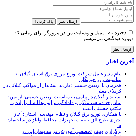
ارسال نظر
پاک کردن !
ذخیره نام، ایمیل و وبسایت من در مرورگر برای زمانی که
دوباره دیدگاهی می‌نویسم.
آخرین اخبار
پیام مدیرعامل شركت توزیع نیروی برق استان گیلان به
مناسبت روز خبرنگار ‌
همزمان با اربعین حسینی؛ بازدید استاندار از مواکب گیلانی در
کربلای معلی
استاندار گیلان در پیامی به مناسبت اربعین حسینی: اربعین؛
نماد وحدت، همبستگی و دلدادگی میلیون‌ها انسان آزاده به
مکتب حسینی است
با همکاری توزیع برق گیلان و نظام مهندسی استان؛ آغاز
اجرای طرح الزام نصب تجهیزات محافظ ولتاژ در ساختمان
ها
برگزاری وبینار تخصصی آموزش فرایند بیماریابی در