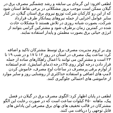
لطفی افزود: این گرمای بی سابقه و رشد چشمگیر مصرف برق در
گیلان ممکن است موجب بروز مشکلاتی در برخی نقاط استان شود
که از این رو کارکنان شرکت توزیع نیروی برق استان گیلان، در کنار
سایر عوامل اجرایی از جمله نیروهای پیمانکار طرف قرارداد
شرکت، بصورت شبانه روزی در تلاش هستند تا مشکلات حادث
شده در کمترین زمان برطرف شود و مشترکین گرامی بتوانند از
انرژی حیاتی برق بصورت مطمئن و پایدار استفاده نمایند.
وی بر لزوم مدیریت مصرف برق توسط مشترکان تاکید و اضافه
کرد: ساعت پیک مصرف در استان در روز ۱۲ تا ۱۷ و در شب ۱۹ تا
۲۳ است و مشترکین می توانند با اعمال راهکارهای ساده از جمله
قرار دادن درجه کولر روی ۲۵:درجه (دمای آسایش)، عدم استفاده
از لوازم برقی پرمصرف در ساعات اوج مصرف، خاموش کردن
لامپ های اضافی و استفاده حداکثری از روشنایی روز و سایر موارد
از خاموشی های احتمالی جلوگیری کنند.
لطفی در پایان اظهار کرد: الگوی مصرف برق در گیلان در فصل
پیک، ماهانه ۴۵۰ کیلوات ساعت است که در صورت رعایت این الگو
مشترکان در قالب تخفیف های بهای برق مصرفی این پاداش های
قابل توجهی را دریافت می کنند.