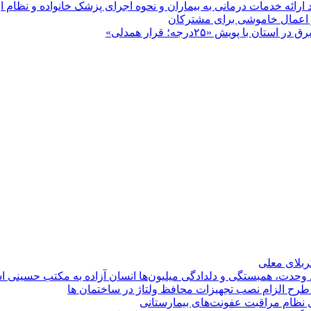
د ارائه خدمات درمانی به بیماران و نحوه اجرای پزشک خانواده و نظام
پویش «۲۵درجه؛ قرار همدلی»
کربلای معلی
ماد وحدت، همبستگی و دلدادگی میلیون‌ها انسان آزاده به مکتب حسینی 
ی طرح الزام نصب تجهیزات محافظ ولتاژ در ساختمان ها
ی نظام مراقبت عفونت‌های بیمارستانی