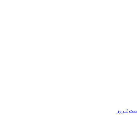
است
2 روز