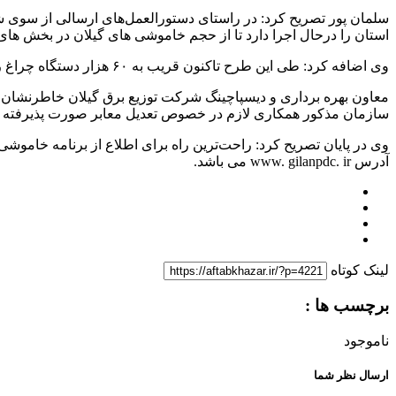
سلمان پور تصریح کرد: در راستای دستورالعمل‌های ارسالی از سوی شر
استان را درحال اجرا دارد تا از حجم خاموشی های گیلان در بخش ها
وی اضافه کرد: طی این طرح تاکنون قریب به ۶۰ هزار دستگاه چراغ روشنایی معابر مورد تعدیل قرار گرفته و در مجموع ۹.۲ مگاوات صرفه جویی انرژی صورت پذیرفته است.
معاون بهره برداری و دیسپاچینگ شرکت توزیع برق گیلان خاطرنشان کرد
سازمان مذکور همکاری لازم در خصوص تعدیل معابر صورت پذیرفته 
آدرس www. gilanpdc. ir می باشد.
لینک کوتاه
برچسب ها :
ناموجود
ارسال نظر شما