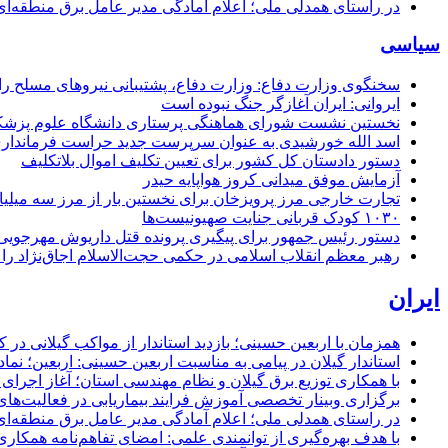
در راستای همدلی ملی؛ اعلام آمادگی مدیر عامل برق منطقه‌ای 
سیاسی
سخنگوی وزارت دفاع: وزارت دفاع، پشتیبانی نیرو‌های مسلح را 
ایروانی: ایران آغازگر جنگ نبوده است
نخستین نشست شورای هماهنگی پرستاری دانشگاه علوم پزشکی گ
اسد الله خورشیدی به عنوان سرپرست جدید حراست فرماند
دستور دادستان کل کشور برای تعیین تکلیف اموال بلاتکلیف
آزمایش موفق میدانی کروز هواپایه حیدر
تجارت خارجی مرز پرویزخان برای نخستین بار از مرز سه میلیا
۱۰۳۰ کودک قربانی جنایت صهیونیست‌ها
دستور رئیس جمهور برای پیگیری پرونده قتل داریوش مهرجو
رهبر معظم انقلاب اسلامی در حکمی حجت‌الاسلام اجاق‌نژاد 
ایران
همزمان با اربعین حسینی؛ بازدید استاندار از مواکب گیلانی در 
استاندار گیلان در پیامی به مناسبت اربعین حسینی: اربعین؛ ن
با همکاری توزیع برق گیلان و نظام مهندسی استان؛ آغاز اجرا
برگزاری وبینار تخصصی آموزش فرایند بیماریابی در فعالیت‌ها
در راستای همدلی ملی؛ اعلام آمادگی مدیر عامل برق منطقه‌ای 
با هدف بهره‌گیری از توانمندی علمی: امضای تفاهم‌نامه همكاری