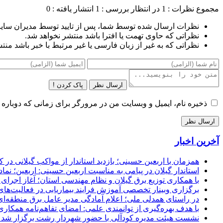
مجموع نظرات : 1
در انتظار بررسی : 1
انتشار یافته : 0
نظرات ارسال شده توسط شما، پس از تایید توسط مدیران سای
نظراتی که حاوی تهمت یا افترا باشد منتشر نخواهد شد.
نظراتی که به غیر از زبان فارسی یا غیر مرتبط با خبر باشد منت
ارسال نظر
پاک کردن !
ذخیره نام، ایمیل و وبسایت من در مرورگر برای زمانی که دوباره 
آخرین اخبار
همزمان با اربعین حسینی؛ بازدید استاندار از مواکب گیلانی در 
استاندار گیلان در پیامی به مناسبت اربعین حسینی: اربعین؛ ن
با همکاری توزیع برق گیلان و نظام مهندسی استان؛ آغاز اجرا
برگزاری وبینار تخصصی آموزش فرایند بیماریابی در فعالیت‌ها
در راستای همدلی ملی؛ اعلام آمادگی مدیر عامل برق منطقه‌ای 
با هدف بهره‌گیری از توانمندی علمی: امضای تفاهم‌نامه همكاری
نشست هیئت مدیره کودآلی با حضور شهردار رشت برگزار شد تأکید