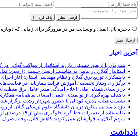
ارسال نظر
پاک کردن !
ذخیره نام، ایمیل و وبسایت من در مرورگر برای زمانی که دوباره 
آخرین اخبار
همزمان با اربعین حسینی؛ بازدید استاندار از مواکب گیلانی در 
استاندار گیلان در پیامی به مناسبت اربعین حسینی: اربعین؛ ن
با همکاری توزیع برق گیلان و نظام مهندسی استان؛ آغاز اجرا
برگزاری وبینار تخصصی آموزش فرایند بیماریابی در فعالیت‌ها
در راستای همدلی ملی؛ اعلام آمادگی مدیر عامل برق منطقه‌ای 
با هدف بهره‌گیری از توانمندی علمی: امضای تفاهم‌نامه همكاری
نشست هیئت مدیره کودآلی با حضور شهردار رشت برگزار شد تأکید
بازدید میدانی معاون درمان دانشگاه علوم پزشکی گیلان از رون
با استفاده از تعمیرات خط گرم جلوگیری بیش از ۱۹ درصدی از اعمال خاموشی برای مشتركان
مردم گیلان به قرارشان عمل کردند كاهش قابل توجه مصرف برق در استان با 
یادداشت