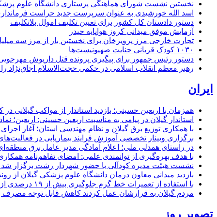
نخستین نشست شورای هماهنگی پرستاری دانشگاه علوم پزشکی گ
اسد الله خورشیدی به عنوان سرپرست جدید حراست فرماند
دستور دادستان کل کشور برای تعیین تکلیف اموال بلاتکلیف
آزمایش موفق میدانی کروز هواپایه حیدر
تجارت خارجی مرز پرویزخان برای نخستین بار از مرز سه میلیا
۱۰۳۰ کودک قربانی جنایت صهیونیست‌ها
دستور رئیس جمهور برای پیگیری پرونده قتل داریوش مهرجو
رهبر معظم انقلاب اسلامی در حکمی حجت‌الاسلام اجاق‌نژاد 
ایران
همزمان با اربعین حسینی؛ بازدید استاندار از مواکب گیلانی در 
استاندار گیلان در پیامی به مناسبت اربعین حسینی: اربعین؛ ن
با همکاری توزیع برق گیلان و نظام مهندسی استان؛ آغاز اجرا
برگزاری وبینار تخصصی آموزش فرایند بیماریابی در فعالیت‌ها
در راستای همدلی ملی؛ اعلام آمادگی مدیر عامل برق منطقه‌ای 
با هدف بهره‌گیری از توانمندی علمی: امضای تفاهم‌نامه همكاری
نشست هیئت مدیره کودآلی با حضور شهردار رشت برگزار شد تأکید
بازدید میدانی معاون درمان دانشگاه علوم پزشکی گیلان از رون
با استفاده از تعمیرات خط گرم جلوگیری بیش از ۱۹ درصدی از اعمال خاموشی برای مشتركان
مردم گیلان به قرارشان عمل کردند كاهش قابل توجه مصرف برق در استان با 
تصویر روز