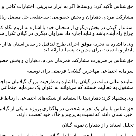
حق‌شناس تأکید کرد: روستاها اگر به ابزار مدیریتی، اختیارات کافی و
مشارکت مردم، دهیاران و بخش خصوصی؛ سه‌ضلعی حل معضل زباله 
استاندار گیلان در بخش دیگری از سخنان خود با اشاره به لزوم نگاه
چراغ راه آینده باشد و نباید اجازه داد سراوان دیگری در گیلان تکرار شو
وی با اشاره به تجربه موفق اجرای طرح لندفیل در سایر استان ها از ج
پایدار و بلندمدت برای مدیریت پسماند ارائه کند.
حق‌شناس بر ضرورت مشارکت همزمان مردم، دهیاران و بخش خصوصی در م
سرمایه اجتماعی مهاجرین گیلانی؛ فرصتی برای توسعه
نماینده عالی دولت در گیلان، با اشاره به ظرفیت بزرگ گیلانیان مها
مشغول به فعالیت هستند که می‌توانند به عنوان یک سرمایه اجتماعی ا
وی پیشنهاد کرد: دهیاری‌ها با استفاده از شبکه‌های اجتماعی، ارتباط فع
اخیر، نشان دادند که نسبت به پرچم و خاک خود تعصب دارند.
تجلیل استاندار از دهیاران نمونه گیلان
در پایان این مراسم، با حضور استاندار گیلان، معاونین استانداری، بخشداران و جمعی از مسئولان استانی، از ۱۷ دهیار م