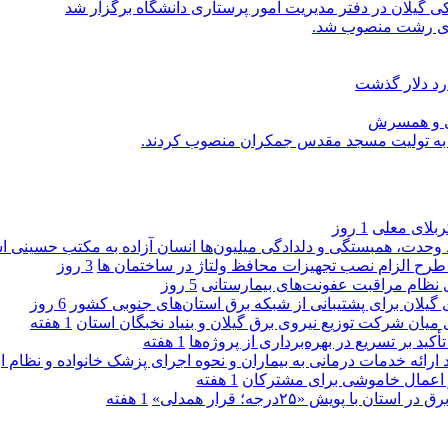
یلان در دفتر مدیریت امور پرستاری دانشگاه برگزار شد
اری رشت منصوب شد.
رد دلار گذشت
یی و همسرش
را به تولیت مسجد مقدس جمکران منصوب کردند.
کربلای معلی
1 روز
ماد وحدت، همبستگی و دلدادگی میلیون‌ها انسان آزاده به مکتب حسینی 
ی طرح الزام نصب تجهیزات محافظ ولتاژ در ساختمان ها
3 روز
ی نظام مراقبت عفونت‌های بیمارستانی
5 روز
گیلان برای پشتیبانی از شبكه برق استان‌های جنوبی كشور
6 روز
 میان شركت توزیع نیروی برق گیلان و بنیاد نخبگان استان
1 هفته
 بر تسریع در بهره‌برداری از پروژه‌ها
1 هفته
د ارائه خدمات درمانی به بیماران و نحوه اجرای پزشک خانواده و نظام
1 هفته
پویش «۲۵درجه؛ قرار همدلی»
1 هفته