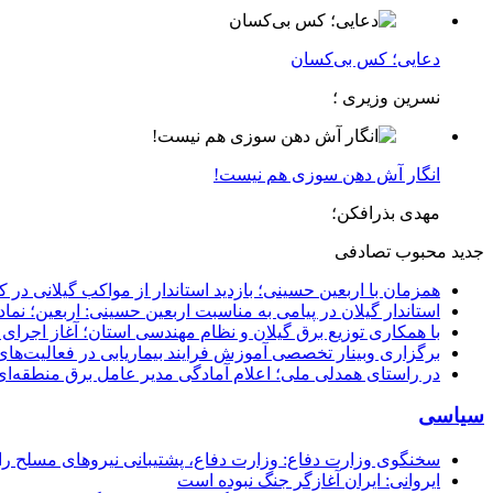
دعایی؛ کس بی‌کسان
نسرین وزیری ؛
انگار آش دهن سوزی هم نیست!
مهدی بذرافکن؛
جدید
محبوب
تصادفی
همزمان با اربعین حسینی؛ بازدید استاندار از مواکب گیلانی در 
استاندار گیلان در پیامی به مناسبت اربعین حسینی: اربعین؛ ن
با همکاری توزیع برق گیلان و نظام مهندسی استان؛ آغاز اجرا
برگزاری وبینار تخصصی آموزش فرایند بیماریابی در فعالیت‌ها
در راستای همدلی ملی؛ اعلام آمادگی مدیر عامل برق منطقه‌ای 
سیاسی
سخنگوی وزارت دفاع: وزارت دفاع، پشتیبانی نیرو‌های مسلح را 
ایروانی: ایران آغازگر جنگ نبوده است