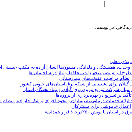
دیدگاهی می‌نویسم.
کربلای معلی
ماد وحدت، همبستگی و دلدادگی میلیون‌ها انسان آزاده به مکتب حسینی 
ی طرح الزام نصب تجهیزات محافظ ولتاژ در ساختمان ها
ی نظام مراقبت عفونت‌های بیمارستانی
گیلان برای پشتیبانی از شبكه برق استان‌های جنوبی كشور
 میان شركت توزیع نیروی برق گیلان و بنیاد نخبگان استان
 بر تسریع در بهره‌برداری از پروژه‌ها
د ارائه خدمات درمانی به بیماران و نحوه اجرای پزشک خانواده و نظام
پویش «۲۵درجه؛ قرار همدلی»