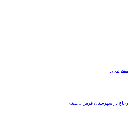
است
2 روز
 ارجاع در شهرستان فومن
1 هفته