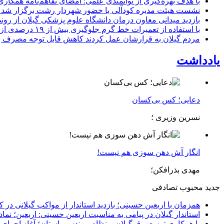
با هدف بهره‌گیری از توانمندی علمی: امضای تفاهم‌نامه همكاری
نشست هیئت مدیره کودآلی با حضور شهردار رشت برگزار شد تأکید
بازدید میدانی معاون درمان دانشگاه علوم پزشکی گیلان از رون
با استفاده از تعمیرات خط گرم جلوگیری بیش از ۱۹ درصدی از اعمال خاموشی برای مشتركان
مردم گیلان به قرارشان عمل کردند كاهش قابل توجه مصرف برق در استان با 
یادداشت
دعایی؛ کس بی‌کسان
نسرین وزیری ؛
انگار آش دهن سوزی هم نیست!
مهدی بذرافکن؛
جدید
محبوب
تصادفی
همزمان با اربعین حسینی؛ بازدید استاندار از مواکب گیلانی در 
استاندار گیلان در پیامی به مناسبت اربعین حسینی: اربعین؛ ن
با همکاری توزیع برق گیلان و نظام مهندسی استان؛ آغاز اجرا