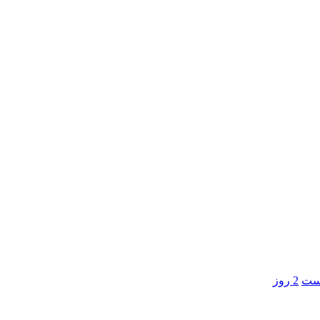
است
2 روز