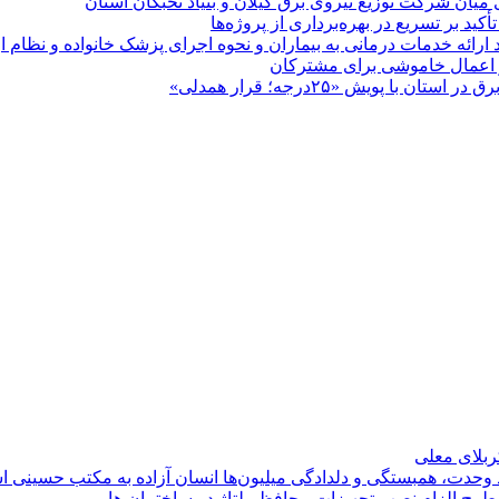
 میان شركت توزیع نیروی برق گیلان و بنیاد نخبگان استان
 بر تسریع در بهره‌برداری از پروژه‌ها
د ارائه خدمات درمانی به بیماران و نحوه اجرای پزشک خانواده و نظام
پویش «۲۵درجه؛ قرار همدلی»
کربلای معلی
ماد وحدت، همبستگی و دلدادگی میلیون‌ها انسان آزاده به مکتب حسینی 
ی طرح الزام نصب تجهیزات محافظ ولتاژ در ساختمان ها