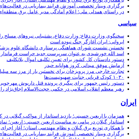
برگزاری وبینار تخصصی آموزش فرایند بیماریابی در فعالیت‌ها
در راستای همدلی ملی؛ اعلام آمادگی مدیر عامل برق منطقه‌ای 
سیاسی
سخنگوی وزارت دفاع: وزارت دفاع، پشتیبانی نیرو‌های مسلح را 
ایروانی: ایران آغازگر جنگ نبوده است
نخستین نشست شورای هماهنگی پرستاری دانشگاه علوم پزشکی گ
اسد الله خورشیدی به عنوان سرپرست جدید حراست فرماند
دستور دادستان کل کشور برای تعیین تکلیف اموال بلاتکلیف
آزمایش موفق میدانی کروز هواپایه حیدر
تجارت خارجی مرز پرویزخان برای نخستین بار از مرز سه میلیا
۱۰۳۰ کودک قربانی جنایت صهیونیست‌ها
دستور رئیس جمهور برای پیگیری پرونده قتل داریوش مهرجو
رهبر معظم انقلاب اسلامی در حکمی حجت‌الاسلام اجاق‌نژاد 
ایران
همزمان با اربعین حسینی؛ بازدید استاندار از مواکب گیلانی در 
استاندار گیلان در پیامی به مناسبت اربعین حسینی: اربعین؛ ن
با همکاری توزیع برق گیلان و نظام مهندسی استان؛ آغاز اجرا
برگزاری وبینار تخصصی آموزش فرایند بیماریابی در فعالیت‌ها