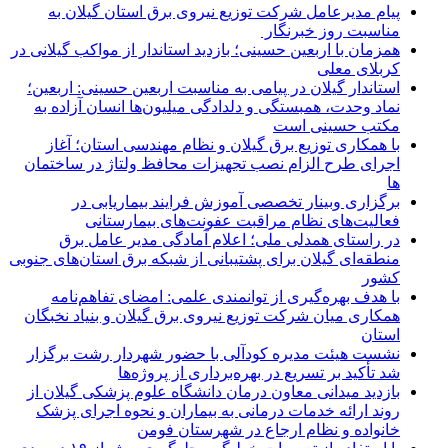
پیام مدیرعامل شركت توزیع نیروی برق استان گیلان به
مناسبت روز خبرنگار ‌
همزمان با اربعین حسینی؛ بازدید استاندار از مواکب گیلانی در
کربلای معلی
استاندار گیلان در پیامی به مناسبت اربعین حسینی: اربعین؛
نماد وحدت، همبستگی و دلدادگی میلیون‌ها انسان آزاده به
مکتب حسینی است
با همکاری توزیع برق گیلان و نظام مهندسی استان؛ آغاز
اجرای طرح الزام نصب تجهیزات محافظ ولتاژ در ساختمان
ها
برگزاری وبینار تخصصی آموزش فرایند بیماریابی در
فعالیت‌های نظام مراقبت عفونت‌های بیمارستانی
در راستای همدلی ملی؛ اعلام آمادگی مدیر عامل برق
منطقه‌ای گیلان برای پشتیبانی از شبكه برق استان‌های جنوبی
كشور
با هدف بهره‌گیری از توانمندی علمی: امضای تفاهم‌نامه
همكاری میان شركت توزیع نیروی برق گیلان و بنیاد نخبگان
استان
نشست هیئت مدیره کودآلی با حضور شهردار رشت برگزار
شد تأکید بر تسریع در بهره‌برداری از پروژه‌ها
بازدید میدانی معاون درمان دانشگاه علوم پزشکی گیلان از
روند ارائه خدمات درمانی به بیماران و نحوه اجرای پزشک
خانواده و نظام ارجاع در شهرستان فومن