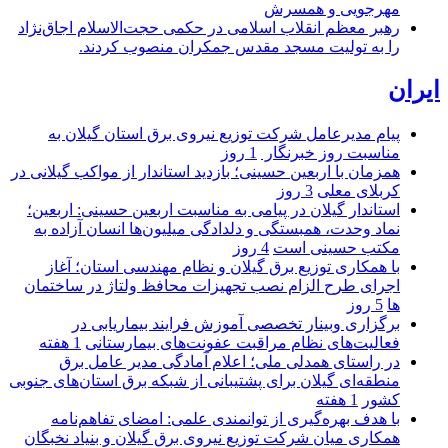
مهرجویی و همسرش
رهبر معظم انقلاب اسلامی در حکمی حجت‌الاسلام اجاق‌نژاد
را به تولیت مسجد مقدس جمکران منصوب کردند.
ایران
پیام مدیرعامل شركت توزیع نیروی برق استان گیلان به
مناسبت روز خبرنگار ‌
1 روز
همزمان با اربعین حسینی؛ بازدید استاندار از مواکب گیلانی در
کربلای معلی
3 روز
استاندار گیلان در پیامی به مناسبت اربعین حسینی: اربعین؛
نماد وحدت، همبستگی و دلدادگی میلیون‌ها انسان آزاده به
مکتب حسینی است
4 روز
با همکاری توزیع برق گیلان و نظام مهندسی استان؛ آغاز
اجرای طرح الزام نصب تجهیزات محافظ ولتاژ در ساختمان
ها
5 روز
برگزاری وبینار تخصصی آموزش فرایند بیماریابی در
فعالیت‌های نظام مراقبت عفونت‌های بیمارستانی
1 هفته
در راستای همدلی ملی؛ اعلام آمادگی مدیر عامل برق
منطقه‌ای گیلان برای پشتیبانی از شبكه برق استان‌های جنوبی
كشور
1 هفته
با هدف بهره‌گیری از توانمندی علمی: امضای تفاهم‌نامه
همكاری میان شركت توزیع نیروی برق گیلان و بنیاد نخبگان