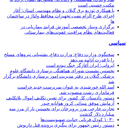
مکتب حسینی است
با همکاری توزیع برق گیلان و نظام مهندسی استان؛ آغاز
اجرای طرح الزام نصب تجهیزات محافظ ولتاژ در ساختمان
ها
برگزاری وبینار تخصصی آموزش فرایند بیماریابی در
فعالیت‌های نظام مراقبت عفونت‌های بیمارستانی
سیاسی
سخنگوی وزارت دفاع: وزارت دفاع، پشتیبانی نیرو‌های مسلح
را با قدرت ادامه می‌دهد
ایروانی: ایران آغازگر جنگ نبوده است
نخستین نشست شورای هماهنگی پرستاری دانشگاه علوم
پزشکی گیلان در دفتر مدیریت امور پرستاری دانشگاه برگزار
شد
اسد الله خورشیدی به عنوان سرپرست جدید حراست
فرمانداری رشت منصوب شد.
دستور دادستان کل کشور برای تعیین تکلیف اموال بلاتکلیف
آزمایش موفق میدانی کروز هواپایه حیدر
تجارت خارجی مرز پرویزخان برای نخستین بار از مرز سه
میلیارد دلار گذشت
۱۰۳۰ کودک قربانی جنایت صهیونیست‌ها
دستور رئیس جمهور برای پیگیری پرونده قتل داریوش