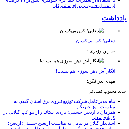
با استفاده از تعمیرات خط گرم جلوگیری بیش از ۱۹ درصدی
از اعمال خاموشی برای مشتركان
یادداشت
دعایی؛ کس بی‌کسان
نسرین وزیری ؛
انگار آش دهن سوزی هم نیست!
مهدی بذرافکن؛
جدید
محبوب
تصادفی
پیام مدیرعامل شركت توزیع نیروی برق استان گیلان به
مناسبت روز خبرنگار ‌
همزمان با اربعین حسینی؛ بازدید استاندار از مواکب گیلانی در
کربلای معلی
استاندار گیلان در پیامی به مناسبت اربعین حسینی: اربعین؛
نماد وحدت، همبستگی و دلدادگی میلیون‌ها انسان آزاده به