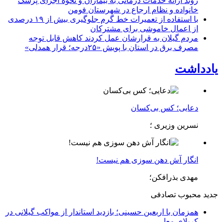
روند ارائه خدمات درمانی به بیماران و نحوه اجرای پزشک
خانواده و نظام ارجاع در شهرستان فومن
با استفاده از تعمیرات خط گرم جلوگیری بیش از ۱۹ درصدی
از اعمال خاموشی برای مشتركان
مردم گیلان به قرارشان عمل کردند كاهش قابل توجه
مصرف برق در استان با پویش «۲۵درجه؛ قرار همدلی»
یادداشت
دعایی؛ کس بی‌کسان
نسرین وزیری ؛
انگار آش دهن سوزی هم نیست!
مهدی بذرافکن؛
جدید
محبوب
تصادفی
همزمان با اربعین حسینی؛ بازدید استاندار از مواکب گیلانی در
کربلای معلی