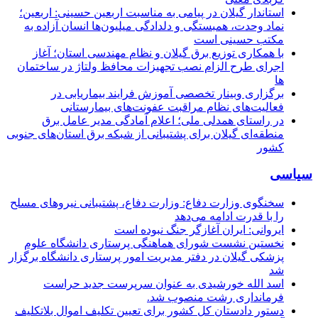
استاندار گیلان در پیامی به مناسبت اربعین حسینی: اربعین؛
نماد وحدت، همبستگی و دلدادگی میلیون‌ها انسان آزاده به
مکتب حسینی است
با همکاری توزیع برق گیلان و نظام مهندسی استان؛ آغاز
اجرای طرح الزام نصب تجهیزات محافظ ولتاژ در ساختمان
ها
برگزاری وبینار تخصصی آموزش فرایند بیماریابی در
فعالیت‌های نظام مراقبت عفونت‌های بیمارستانی
در راستای همدلی ملی؛ اعلام آمادگی مدیر عامل برق
منطقه‌ای گیلان برای پشتیبانی از شبكه برق استان‌های جنوبی
كشور
سیاسی
سخنگوی وزارت دفاع: وزارت دفاع، پشتیبانی نیرو‌های مسلح
را با قدرت ادامه می‌دهد
ایروانی: ایران آغازگر جنگ نبوده است
نخستین نشست شورای هماهنگی پرستاری دانشگاه علوم
پزشکی گیلان در دفتر مدیریت امور پرستاری دانشگاه برگزار
شد
اسد الله خورشیدی به عنوان سرپرست جدید حراست
فرمانداری رشت منصوب شد.
دستور دادستان کل کشور برای تعیین تکلیف اموال بلاتکلیف