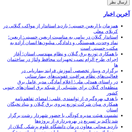
آخرین اخبار
همزمان با اربعین حسینی؛ بازدید استاندار از مواکب گیلانی در
کربلای معلی
استاندار گیلان در پیامی به مناسبت اربعین حسینی: اربعین؛
نماد وحدت، همبستگی و دلدادگی میلیون‌ها انسان آزاده به
مکتب حسینی است
با همکاری توزیع برق گیلان و نظام مهندسی استان؛ آغاز
اجرای طرح الزام نصب تجهیزات محافظ ولتاژ در ساختمان
ها
برگزاری وبینار تخصصی آموزش فرایند بیماریابی در
فعالیت‌های نظام مراقبت عفونت‌های بیمارستانی
در راستای همدلی ملی؛ اعلام آمادگی مدیر عامل برق
منطقه‌ای گیلان برای پشتیبانی از شبكه برق استان‌های جنوبی
كشور
با هدف بهره‌گیری از توانمندی علمی: امضای تفاهم‌نامه
همكاری میان شركت توزیع نیروی برق گیلان و بنیاد نخبگان
استان
نشست هیئت مدیره کودآلی با حضور شهردار رشت برگزار
شد تأکید بر تسریع در بهره‌برداری از پروژه‌ها
بازدید میدانی معاون درمان دانشگاه علوم پزشکی گیلان از