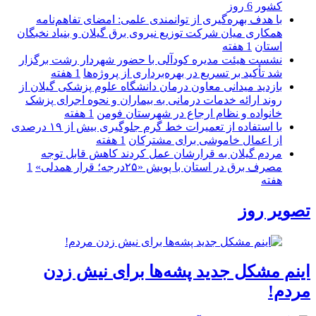
كشور
6 روز
با هدف بهره‌گیری از توانمندی علمی: امضای تفاهم‌نامه
همكاری میان شركت توزیع نیروی برق گیلان و بنیاد نخبگان
استان
1 هفته
نشست هیئت مدیره کودآلی با حضور شهردار رشت برگزار
شد تأکید بر تسریع در بهره‌برداری از پروژه‌ها
1 هفته
بازدید میدانی معاون درمان دانشگاه علوم پزشکی گیلان از
روند ارائه خدمات درمانی به بیماران و نحوه اجرای پزشک
خانواده و نظام ارجاع در شهرستان فومن
1 هفته
با استفاده از تعمیرات خط گرم جلوگیری بیش از ۱۹ درصدی
از اعمال خاموشی برای مشتركان
1 هفته
مردم گیلان به قرارشان عمل کردند كاهش قابل توجه
مصرف برق در استان با پویش «۲۵درجه؛ قرار همدلی»
1
هفته
تصویر روز
اینم مشکل جدید پشه‌ها برای نیش زدن
مردم!