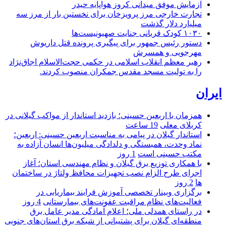
آزمایش موفق میدانی کروز هواپایه حیدر
تجارت خارجی مرز پرویزخان برای نخستین بار از مرز سه
میلیارد دلار گذشت
۱۰۳۰ کودک قربانی جنایت صهیونیست‌ها
دستور رئیس جمهور برای پیگیری پرونده قتل داریوش
مهرجویی و همسرش
رهبر معظم انقلاب اسلامی در حکمی حجت‌الاسلام اجاق‌نژاد
را به تولیت مسجد مقدس جمکران منصوب کردند.
ایران
همزمان با اربعین حسینی؛ بازدید استاندار از مواکب گیلانی در
کربلای معلی
19 ساعت
استاندار گیلان در پیامی به مناسبت اربعین حسینی: اربعین؛
نماد وحدت، همبستگی و دلدادگی میلیون‌ها انسان آزاده به
مکتب حسینی است
1 روز
با همکاری توزیع برق گیلان و نظام مهندسی استان؛ آغاز
اجرای طرح الزام نصب تجهیزات محافظ ولتاژ در ساختمان
ها
2 روز
برگزاری وبینار تخصصی آموزش فرایند بیماریابی در
فعالیت‌های نظام مراقبت عفونت‌های بیمارستانی
4 روز
در راستای همدلی ملی؛ اعلام آمادگی مدیر عامل برق
منطقه‌ای گیلان برای پشتیبانی از شبكه برق استان‌های جنوبی