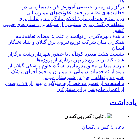
ها
برگزاری وبینار تخصصی آموزش فرایند بیماریابی در
فعالیت‌های نظام مراقبت عفونت‌های بیمارستانی
در راستای همدلی ملی؛ اعلام آمادگی مدیر عامل برق
منطقه‌ای گیلان برای پشتیبانی از شبكه برق استان‌های جنوبی
كشور
با هدف بهره‌گیری از توانمندی علمی: امضای تفاهم‌نامه
همكاری میان شركت توزیع نیروی برق گیلان و بنیاد نخبگان
استان
نشست هیئت مدیره کودآلی با حضور شهردار رشت برگزار
شد تأکید بر تسریع در بهره‌برداری از پروژه‌ها
بازدید میدانی معاون درمان دانشگاه علوم پزشکی گیلان از
روند ارائه خدمات درمانی به بیماران و نحوه اجرای پزشک
خانواده و نظام ارجاع در شهرستان فومن
با استفاده از تعمیرات خط گرم جلوگیری بیش از ۱۹ درصدی
از اعمال خاموشی برای مشتركان
یادداشت
دعایی؛ کس بی‌کسان
نسرین وزیری ؛