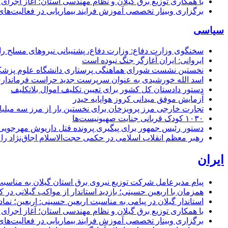
با همکاری توزیع برق گیلان و نظام مهندسی استان؛ آغاز اجرا
برگزاری وبینار تخصصی آموزش فرایند بیماریابی در فعالیت‌ها
سیاسی
سخنگوی وزارت دفاع: وزارت دفاع، پشتیبانی نیرو‌های مسلح را 
ایروانی: ایران آغازگر جنگ نبوده است
نخستین نشست شورای هماهنگی پرستاری دانشگاه علوم پزشکی گ
اسد الله خورشیدی به عنوان سرپرست جدید حراست فرماند
دستور دادستان کل کشور برای تعیین تکلیف اموال بلاتکلیف
آزمایش موفق میدانی کروز هواپایه حیدر
تجارت خارجی مرز پرویزخان برای نخستین بار از مرز سه میلیا
۱۰۳۰ کودک قربانی جنایت صهیونیست‌ها
دستور رئیس جمهور برای پیگیری پرونده قتل داریوش مهرجو
رهبر معظم انقلاب اسلامی در حکمی حجت‌الاسلام اجاق‌نژاد 
ایران
پیام مدیرعامل شركت توزیع نیروی برق استان گیلان به مناسبت 
همزمان با اربعین حسینی؛ بازدید استاندار از مواکب گیلانی در 
استاندار گیلان در پیامی به مناسبت اربعین حسینی: اربعین؛ ن
با همکاری توزیع برق گیلان و نظام مهندسی استان؛ آغاز اجرا
برگزاری وبینار تخصصی آموزش فرایند بیماریابی در فعالیت‌ها