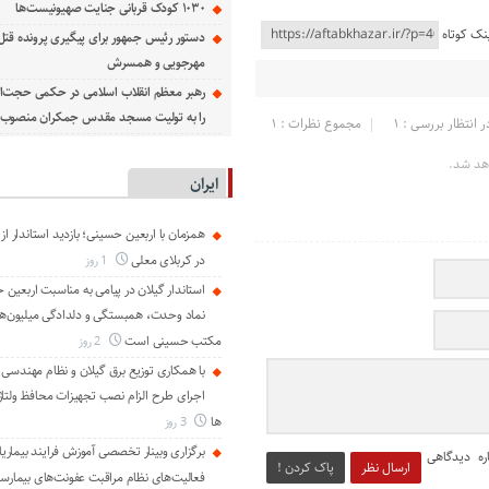
۱۰۳۰ کودک قربانی جنایت صهیونیست‌ها
نک کوتاه
دستور رئیس جمهور برای پیگیری پرونده قت
مهرجویی و همسرش
رهبر معظم انقلاب اسلامی در حکمی حجت‌الا
را به تولیت مسجد مقدس جمکران منصوب ک
ر انتظار بررسی : 1
مجموع نظرات : 1
هد شد.
ایران
همزمان با اربعین حسینی؛ بازدید استاندار از
در کربلای معلی
1 روز
استاندار گیلان در پیامی به مناسبت اربعین 
نماد وحدت، همبستگی و دلدادگی میلیون‌ها ا
مکتب حسینی است
2 روز
با همکاری توزیع برق گیلان و نظام مهندسی ا
اجرای طرح الزام نصب تجهیزات محافظ ولتاژ
ها
3 روز
برگزاری وبینار تخصصی آموزش فرایند بیماریا
ره دیدگاهی
ارسال نظر
پاک کردن !
فعالیت‌های نظام مراقبت عفونت‌های بیمارست