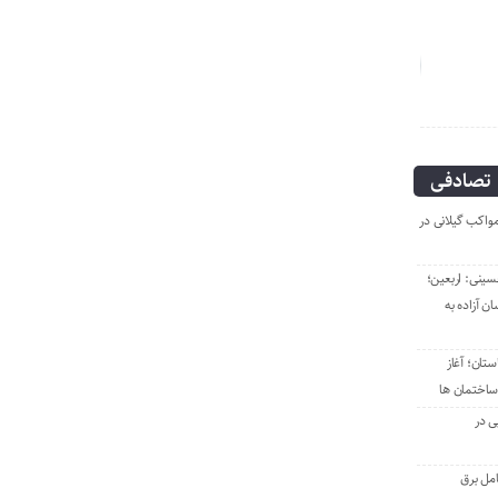
انگار آش دهن سوزی هم نیست!
مهدی بذرافکن؛
تصادفی
مواکب گیلانی در
سینی: اربعین؛
ن آزاده به
تان؛ آغاز
ساختمان ها
ی در
امل برق