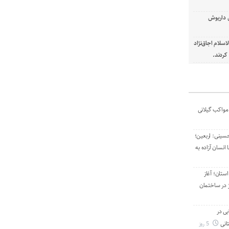
ل داریوش
سلام اجاق‌نژاد
ردند.
 مواکب گیلانی
حسینی: اربعین؛
نسان آزاده به
ستان؛ آغاز
 در ساختمان
بی در
انی
5 روز