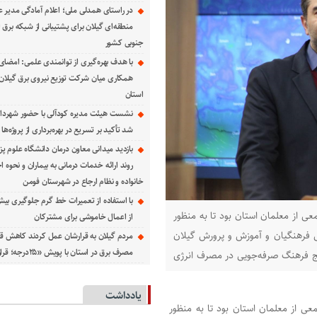
در راستای همدلی ملی؛ اعلام آمادگی مدیر ع
منطقه‌ای گیلان برای پشتیبانی از شبكه برق 
جنوبی كشور
با هدف بهره‌گیری از توانمندی علمی: امضای 
همكاری میان شركت توزیع نیروی برق گیلان و
استان
نشست هیئت مدیره کودآلی با حضور شهردار 
شد تأکید بر تسریع در بهره‌برداری از پروژه‌ها
بازدید میدانی معاون درمان دانشگاه علوم پز
روند ارائه خدمات درمانی به بیماران و نحوه
خانواده و نظام ارجاع در شهرستان فومن
ی از معلمان استان بود تا به منظور
از اعمال خاموشی برای مشتركان
 فرهنگیان و آموزش و پرورش گیلان
مردم گیلان به قرارشان عمل کردند كاهش قا
مصرف برق در استان با پویش «۲۵درجه؛ قرار همدلی»
یج فرهنگ صرفه‌جویی در مصرف انرژی
یادداشت
ی از معلمان استان بود تا به منظور