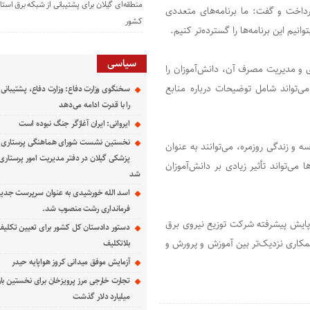
منطقه‌ای گیلان برای پشتیبانی از شبكه برق استا
داخت و گفت: ما برنامه‌های متعددی
كشور
نیم این برنامه‌ها را گسترده‌تر کنیم.
سیاسی
ی و مدیریت مصرف آن، دانش‌آموزان را
ی‌تواند شامل توضیحات درباره منابع
سخنگوی وزارت دفاع: وزارت دفاع، پشتیبانی 
را با قدرت ادامه می‌دهد
ایروانی: ایران آغازگر جنگ نبوده است
نخستین نشست شورای هماهنگی پرستاری د
 زندگی روزمره، می‌توانند به عنوان
پزشکی گیلان در دفتر مدیریت امور پرستاری د
 می‌تواند تأثیر زیادی بر دانش‌آموزان
شد
اسد الله خورشیدی به عنوان سرپرست جدی
فرمانداری رشت منصوب شد.
پایش پیشرفته شرکت توزیع نیروی برق
دستور دادستان کل کشور برای تعیین تکلیف
مکاری نزدیک‌تر بین آموزش و پرورش و
بلاتکلیف
آزمایش موفق میدانی کروز هواپایه حیدر
تجارت خارجی مرز پرویزخان برای نخستین بار
میلیارد دلار گذشت