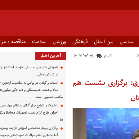
سیاسی
بین الملل
فرهنگی
ورزشی
سلامت
مناقصه و مزای
آخرین اخبار
0 نظر
همزمان با اربعین حسینی؛ بازدید استاندار از
در کربلای معلی
رق: برگزاری نشست هم
استاندار گیلان در پیامی به مناسبت اربعین 
نماد وحدت، همبستگی و دلدادگی میلیون‌ها ا
ان
مکتب حسینی است
با همکاری توزیع برق گیلان و نظام مهندسی ا
اجرای طرح الزام نصب تجهیزات محافظ ولتاژ
ها
برگزاری وبینار تخصصی آموزش فرایند بیماریا
فعالیت‌های نظام مراقبت عفونت‌های بیمارست