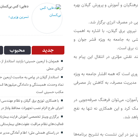
هنگیان و آموزش و پرورش گیلان بهره
انگار آش دهن سوزی هم نیست!
دعایی؛ کس بی‌کسان
مهدی بذرافکن؛
نسرین وزیری ؛
ی در مصرف انرژی برگزار شد.
روی برق گیلان، با اشاره به اهمیت
ی به جامعه به ویژه قشر جوان و
عت برق است.
جدید
محبوب
د نقش مؤثری در انتقال این پیام به
همزمان با اربعین حسینی؛ بازدید استاندار از 
کربلای معلی
وری است که همه اقشار جامعه به ویژه
استاندار گیلان در پیامی به مناسبت اربعین ح
صول مدیریت مصرف، به کاهش بار مصرفی
نماد وحدت، همبستگی و دلدادگی میلیون‌ها انسا
مکتب حسینی است
آموزان، می‌توان فرهنگ صرفه‌جویی در
با همکاری توزیع برق گیلان و نظام مهندسی اس
اجرای طرح الزام نصب تجهیزات محافظ ولتاژ در 
 کرد و این همکاری نه تنها به نفع
برگزاری وبینار تخصصی آموزش فرایند بیماریاب
اهد شد.
فعالیت‌های نظام مراقبت عفونت‌های بیمارستانی
در راستای همدلی ملی؛ اعلام آمادگی مدیر ع
نیز در این نشست به تشریح برنامه‌ها