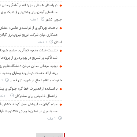
در راستای همدلی ملی؛ اعلام آمادگی مدیر ع
منطقه‌ای گیلان برای پشتیبانی از شبكه برق 
جنوبی كشور
1 هفته
با هدف بهره‌گیری از توانمندی علمی: امضای 
همكاری میان شركت توزیع نیروی برق گیلان و
استان
1 هفته
نشست هیئت مدیره کودآلی با حضور شهردار 
شد تأکید بر تسریع در بهره‌برداری از پروژه‌ها
بازدید میدانی معاون درمان دانشگاه علوم پز
روند ارائه خدمات درمانی به بیماران و نحوه
خانواده و نظام ارجاع در شهرستان فومن
1 هفته
از اعمال خاموشی برای مشتركان
1 هفته
مردم گیلان به قرارشان عمل کردند كاهش قا
مصرف برق در استان با پویش «۲۵درجه؛ قرار همدلی»
1 هفته