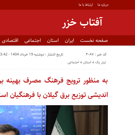
درباره ما
ارتباط با ما
آفتاب خزر
صفحه نخست
ایران
استان
اجتماعی
اقتصادی
کد خبر : 4087
تاریخ انتشار : دوشنبه 19 خرداد 1404 - 23:42
تیتر یک
«
استان
«
اجتماعی
به منظور ترویج فرهنگ مصرف بهینه ب
اندیشی توزیع برق گیلان با فرهنگیان است