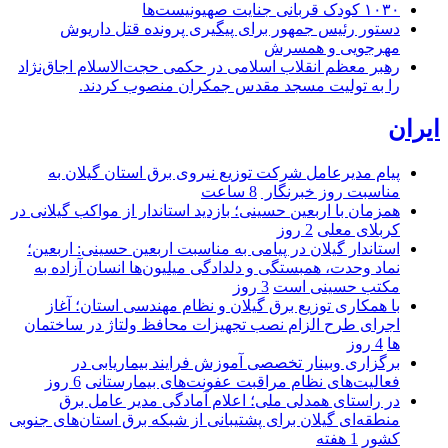
۱۰۳۰ کودک قربانی جنایت صهیونیست‌ها
دستور رئیس جمهور برای پیگیری پرونده قتل داریوش
مهرجویی و همسرش
رهبر معظم انقلاب اسلامی در حکمی حجت‌الاسلام اجاق‌نژاد
را به تولیت مسجد مقدس جمکران منصوب کردند.
ایران
پیام مدیرعامل شركت توزیع نیروی برق استان گیلان به
مناسبت روز خبرنگار ‌
8 ساعت
همزمان با اربعین حسینی؛ بازدید استاندار از مواکب گیلانی در
کربلای معلی
2 روز
استاندار گیلان در پیامی به مناسبت اربعین حسینی: اربعین؛
نماد وحدت، همبستگی و دلدادگی میلیون‌ها انسان آزاده به
مکتب حسینی است
3 روز
با همکاری توزیع برق گیلان و نظام مهندسی استان؛ آغاز
اجرای طرح الزام نصب تجهیزات محافظ ولتاژ در ساختمان
ها
4 روز
برگزاری وبینار تخصصی آموزش فرایند بیماریابی در
فعالیت‌های نظام مراقبت عفونت‌های بیمارستانی
6 روز
در راستای همدلی ملی؛ اعلام آمادگی مدیر عامل برق
منطقه‌ای گیلان برای پشتیبانی از شبكه برق استان‌های جنوبی
كشور
1 هفته