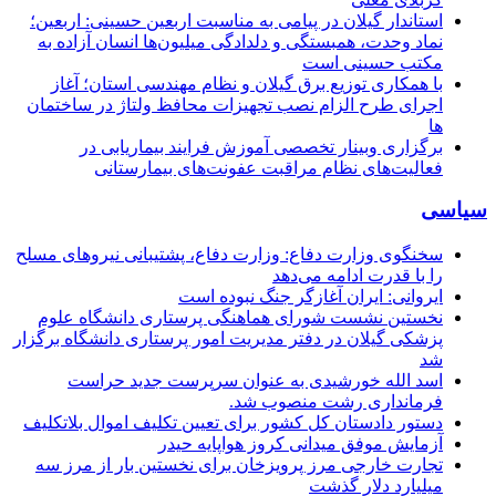
استاندار گیلان در پیامی به مناسبت اربعین حسینی: اربعین؛
نماد وحدت، همبستگی و دلدادگی میلیون‌ها انسان آزاده به
مکتب حسینی است
با همکاری توزیع برق گیلان و نظام مهندسی استان؛ آغاز
اجرای طرح الزام نصب تجهیزات محافظ ولتاژ در ساختمان
ها
برگزاری وبینار تخصصی آموزش فرایند بیماریابی در
فعالیت‌های نظام مراقبت عفونت‌های بیمارستانی
سیاسی
سخنگوی وزارت دفاع: وزارت دفاع، پشتیبانی نیرو‌های مسلح
را با قدرت ادامه می‌دهد
ایروانی: ایران آغازگر جنگ نبوده است
نخستین نشست شورای هماهنگی پرستاری دانشگاه علوم
پزشکی گیلان در دفتر مدیریت امور پرستاری دانشگاه برگزار
شد
اسد الله خورشیدی به عنوان سرپرست جدید حراست
فرمانداری رشت منصوب شد.
دستور دادستان کل کشور برای تعیین تکلیف اموال بلاتکلیف
آزمایش موفق میدانی کروز هواپایه حیدر
تجارت خارجی مرز پرویزخان برای نخستین بار از مرز سه
میلیارد دلار گذشت