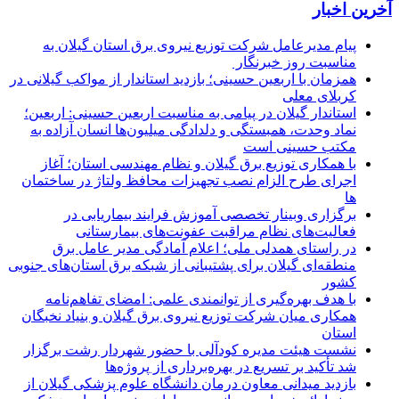
آخرین اخبار
پیام مدیرعامل شركت توزیع نیروی برق استان گیلان به
مناسبت روز خبرنگار ‌
همزمان با اربعین حسینی؛ بازدید استاندار از مواکب گیلانی در
کربلای معلی
استاندار گیلان در پیامی به مناسبت اربعین حسینی: اربعین؛
نماد وحدت، همبستگی و دلدادگی میلیون‌ها انسان آزاده به
مکتب حسینی است
با همکاری توزیع برق گیلان و نظام مهندسی استان؛ آغاز
اجرای طرح الزام نصب تجهیزات محافظ ولتاژ در ساختمان
ها
برگزاری وبینار تخصصی آموزش فرایند بیماریابی در
فعالیت‌های نظام مراقبت عفونت‌های بیمارستانی
در راستای همدلی ملی؛ اعلام آمادگی مدیر عامل برق
منطقه‌ای گیلان برای پشتیبانی از شبكه برق استان‌های جنوبی
كشور
با هدف بهره‌گیری از توانمندی علمی: امضای تفاهم‌نامه
همكاری میان شركت توزیع نیروی برق گیلان و بنیاد نخبگان
استان
نشست هیئت مدیره کودآلی با حضور شهردار رشت برگزار
شد تأکید بر تسریع در بهره‌برداری از پروژه‌ها
بازدید میدانی معاون درمان دانشگاه علوم پزشکی گیلان از