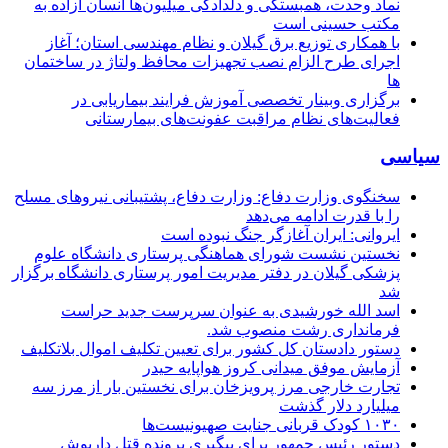
نماد وحدت، همبستگی و دلدادگی میلیون‌ها انسان آزاده به
مکتب حسینی است
با همکاری توزیع برق گیلان و نظام مهندسی استان؛ آغاز
اجرای طرح الزام نصب تجهیزات محافظ ولتاژ در ساختمان
ها
برگزاری وبینار تخصصی آموزش فرایند بیماریابی در
فعالیت‌های نظام مراقبت عفونت‌های بیمارستانی
سیاسی
سخنگوی وزارت دفاع: وزارت دفاع، پشتیبانی نیرو‌های مسلح
را با قدرت ادامه می‌دهد
ایروانی: ایران آغازگر جنگ نبوده است
نخستین نشست شورای هماهنگی پرستاری دانشگاه علوم
پزشکی گیلان در دفتر مدیریت امور پرستاری دانشگاه برگزار
شد
اسد الله خورشیدی به عنوان سرپرست جدید حراست
فرمانداری رشت منصوب شد.
دستور دادستان کل کشور برای تعیین تکلیف اموال بلاتکلیف
آزمایش موفق میدانی کروز هواپایه حیدر
تجارت خارجی مرز پرویزخان برای نخستین بار از مرز سه
میلیارد دلار گذشت
۱۰۳۰ کودک قربانی جنایت صهیونیست‌ها
دستور رئیس جمهور برای پیگیری پرونده قتل داریوش