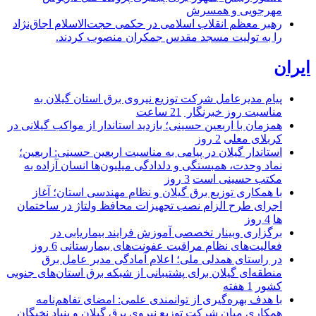
مهرجویی و همسرش
رهبر معظم انقلاب اسلامی در حکمی حجت‌الاسلام اجاق‌نژاد
را به تولیت مسجد مقدس جمکران منصوب کردند.
ایران
پیام مدیرعامل شركت توزیع نیروی برق استان گیلان به
مناسبت روز خبرنگار ‌
21 ساعت
همزمان با اربعین حسینی؛ بازدید استاندار از مواکب گیلانی در
کربلای معلی
2 روز
استاندار گیلان در پیامی به مناسبت اربعین حسینی: اربعین؛
نماد وحدت، همبستگی و دلدادگی میلیون‌ها انسان آزاده به
مکتب حسینی است
3 روز
با همکاری توزیع برق گیلان و نظام مهندسی استان؛ آغاز
اجرای طرح الزام نصب تجهیزات محافظ ولتاژ در ساختمان
ها
4 روز
برگزاری وبینار تخصصی آموزش فرایند بیماریابی در
فعالیت‌های نظام مراقبت عفونت‌های بیمارستانی
6 روز
در راستای همدلی ملی؛ اعلام آمادگی مدیر عامل برق
منطقه‌ای گیلان برای پشتیبانی از شبكه برق استان‌های جنوبی
كشور
1 هفته
با هدف بهره‌گیری از توانمندی علمی: امضای تفاهم‌نامه
همكاری میان شركت توزیع نیروی برق گیلان و بنیاد نخبگان