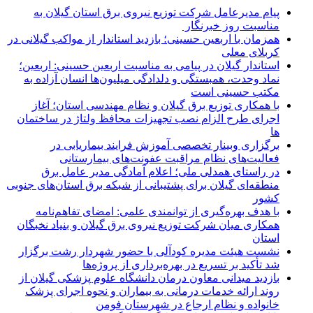
پیام مدیرعامل شركت توزیع نیروی برق استان گیلان به
مناسبت روز خبرنگار ‌
همزمان با اربعین حسینی؛ بازدید استاندار از مواکب گیلانی در
کربلای معلی
استاندار گیلان در پیامی به مناسبت اربعین حسینی: اربعین؛
نماد وحدت، همبستگی و دلدادگی میلیون‌ها انسان آزاده به
مکتب حسینی است
با همکاری توزیع برق گیلان و نظام مهندسی استان؛ آغاز
اجرای طرح الزام نصب تجهیزات محافظ ولتاژ در ساختمان
ها
برگزاری وبینار تخصصی آموزش فرایند بیماریابی در
فعالیت‌های نظام مراقبت عفونت‌های بیمارستانی
در راستای همدلی ملی؛ اعلام آمادگی مدیر عامل برق
منطقه‌ای گیلان برای پشتیبانی از شبكه برق استان‌های جنوبی
كشور
با هدف بهره‌گیری از توانمندی علمی: امضای تفاهم‌نامه
همكاری میان شركت توزیع نیروی برق گیلان و بنیاد نخبگان
استان
نشست هیئت مدیره کودآلی با حضور شهردار رشت برگزار
شد تأکید بر تسریع در بهره‌برداری از پروژه‌ها
بازدید میدانی معاون درمان دانشگاه علوم پزشکی گیلان از
روند ارائه خدمات درمانی به بیماران و نحوه اجرای پزشک
خانواده و نظام ارجاع در شهرستان فومن