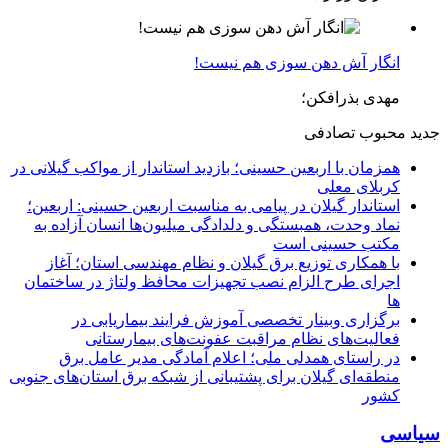
انگار آش دهن سوزی هم نیست!
مهدی بذرافکن؛
جدید
محبوب
تصادفی
همزمان با اربعین حسینی؛ بازدید استاندار از مواکب گیلانی در
کربلای معلی
استاندار گیلان در پیامی به مناسبت اربعین حسینی: اربعین؛
نماد وحدت، همبستگی و دلدادگی میلیون‌ها انسان آزاده به
مکتب حسینی است
با همکاری توزیع برق گیلان و نظام مهندسی استان؛ آغاز
اجرای طرح الزام نصب تجهیزات محافظ ولتاژ در ساختمان
ها
برگزاری وبینار تخصصی آموزش فرایند بیماریابی در
فعالیت‌های نظام مراقبت عفونت‌های بیمارستانی
در راستای همدلی ملی؛ اعلام آمادگی مدیر عامل برق
منطقه‌ای گیلان برای پشتیبانی از شبكه برق استان‌های جنوبی
كشور
سیاسی