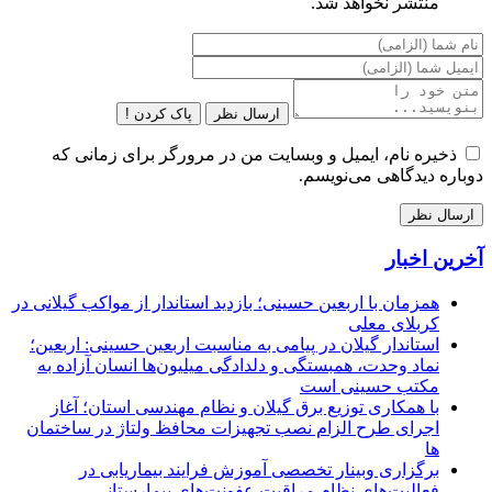
منتشر نخواهد شد.
ارسال نظر
پاک کردن !
ذخیره نام، ایمیل و وبسایت من در مرورگر برای زمانی که
دوباره دیدگاهی می‌نویسم.
آخرین اخبار
همزمان با اربعین حسینی؛ بازدید استاندار از مواکب گیلانی در
کربلای معلی
استاندار گیلان در پیامی به مناسبت اربعین حسینی: اربعین؛
نماد وحدت، همبستگی و دلدادگی میلیون‌ها انسان آزاده به
مکتب حسینی است
با همکاری توزیع برق گیلان و نظام مهندسی استان؛ آغاز
اجرای طرح الزام نصب تجهیزات محافظ ولتاژ در ساختمان
ها
برگزاری وبینار تخصصی آموزش فرایند بیماریابی در
فعالیت‌های نظام مراقبت عفونت‌های بیمارستانی