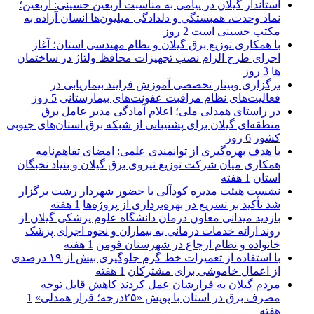
استاندار گیلان در پیامی به مناسبت اربعین حسینی: اربعین؛
نماد وحدت، همبستگی و دلدادگی میلیون‌ها انسان آزاده به
مکتب حسینی است
2 روز
با همکاری توزیع برق گیلان و نظام مهندسی استان؛ آغاز
اجرای طرح الزام نصب تجهیزات محافظ ولتاژ در ساختمان
ها
3 روز
برگزاری وبینار تخصصی آموزش فرایند بیماریابی در
فعالیت‌های نظام مراقبت عفونت‌های بیمارستانی
5 روز
در راستای همدلی ملی؛ اعلام آمادگی مدیر عامل برق
منطقه‌ای گیلان برای پشتیبانی از شبكه برق استان‌های جنوبی
كشور
6 روز
با هدف بهره‌گیری از توانمندی علمی: امضای تفاهم‌نامه
همكاری میان شركت توزیع نیروی برق گیلان و بنیاد نخبگان
استان
1 هفته
نشست هیئت مدیره کودآلی با حضور شهردار رشت برگزار
شد تأکید بر تسریع در بهره‌برداری از پروژه‌ها
1 هفته
بازدید میدانی معاون درمان دانشگاه علوم پزشکی گیلان از
روند ارائه خدمات درمانی به بیماران و نحوه اجرای پزشک
خانواده و نظام ارجاع در شهرستان فومن
1 هفته
با استفاده از تعمیرات خط گرم جلوگیری بیش از ۱۹ درصدی
از اعمال خاموشی برای مشتركان
1 هفته
مردم گیلان به قرارشان عمل کردند كاهش قابل توجه
مصرف برق در استان با پویش «۲۵درجه؛ قرار همدلی»
1
هفته