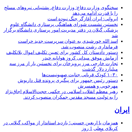
سخنگوی وزارت دفاع: وزارت دفاع، پشتیبانی نیرو‌های مسلح
را با قدرت ادامه می‌دهد
ایروانی: ایران آغازگر جنگ نبوده است
نخستین نشست شورای هماهنگی پرستاری دانشگاه علوم
پزشکی گیلان در دفتر مدیریت امور پرستاری دانشگاه برگزار
شد
اسد الله خورشیدی به عنوان سرپرست جدید حراست
فرمانداری رشت منصوب شد.
دستور دادستان کل کشور برای تعیین تکلیف اموال بلاتکلیف
آزمایش موفق میدانی کروز هواپایه حیدر
تجارت خارجی مرز پرویزخان برای نخستین بار از مرز سه
میلیارد دلار گذشت
۱۰۳۰ کودک قربانی جنایت صهیونیست‌ها
دستور رئیس جمهور برای پیگیری پرونده قتل داریوش
مهرجویی و همسرش
رهبر معظم انقلاب اسلامی در حکمی حجت‌الاسلام اجاق‌نژاد
را به تولیت مسجد مقدس جمکران منصوب کردند.
ایران
همزمان با اربعین حسینی؛ بازدید استاندار از مواکب گیلانی در
کربلای معلی
1 روز