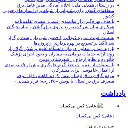
در راستای همدلی ملی؛ اعلام آمادگی مدیر عامل برق
منطقه‌ای گیلان برای پشتیبانی از شبكه برق استان‌های جنوبی
كشور
با هدف بهره‌گیری از توانمندی علمی: امضای تفاهم‌نامه
همكاری میان شركت توزیع نیروی برق گیلان و بنیاد نخبگان
استان
نشست هیئت مدیره کودآلی با حضور شهردار رشت برگزار
شد تأکید بر تسریع در بهره‌برداری از پروژه‌ها
بازدید میدانی معاون درمان دانشگاه علوم پزشکی گیلان از
روند ارائه خدمات درمانی به بیماران و نحوه اجرای پزشک
خانواده و نظام ارجاع در شهرستان فومن
با استفاده از تعمیرات خط گرم جلوگیری بیش از ۱۹ درصدی
از اعمال خاموشی برای مشتركان
مردم گیلان به قرارشان عمل کردند كاهش قابل توجه
مصرف برق در استان با پویش «۲۵درجه؛ قرار همدلی»
یادداشت
دعایی؛ کس بی‌کسان
نسرین وزیری ؛