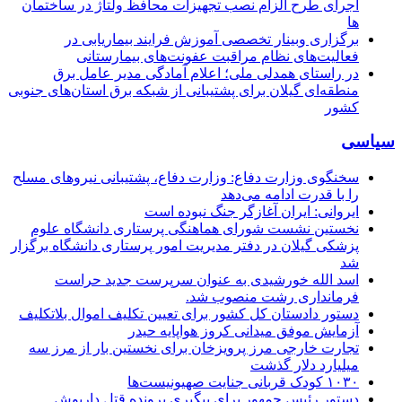
اجرای طرح الزام نصب تجهیزات محافظ ولتاژ در ساختمان
ها
برگزاری وبینار تخصصی آموزش فرایند بیماریابی در
فعالیت‌های نظام مراقبت عفونت‌های بیمارستانی
در راستای همدلی ملی؛ اعلام آمادگی مدیر عامل برق
منطقه‌ای گیلان برای پشتیبانی از شبكه برق استان‌های جنوبی
كشور
سیاسی
سخنگوی وزارت دفاع: وزارت دفاع، پشتیبانی نیرو‌های مسلح
را با قدرت ادامه می‌دهد
ایروانی: ایران آغازگر جنگ نبوده است
نخستین نشست شورای هماهنگی پرستاری دانشگاه علوم
پزشکی گیلان در دفتر مدیریت امور پرستاری دانشگاه برگزار
شد
اسد الله خورشیدی به عنوان سرپرست جدید حراست
فرمانداری رشت منصوب شد.
دستور دادستان کل کشور برای تعیین تکلیف اموال بلاتکلیف
آزمایش موفق میدانی کروز هواپایه حیدر
تجارت خارجی مرز پرویزخان برای نخستین بار از مرز سه
میلیارد دلار گذشت
۱۰۳۰ کودک قربانی جنایت صهیونیست‌ها
دستور رئیس جمهور برای پیگیری پرونده قتل داریوش