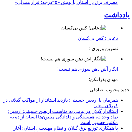
مصرف برق در استان با پویش «۲۵درجه؛ قرار همدلی»
یادداشت
دعایی؛ کس بی‌کسان
نسرین وزیری ؛
انگار آش دهن سوزی هم نیست!
مهدی بذرافکن؛
جدید
محبوب
تصادفی
همزمان با اربعین حسینی؛ بازدید استاندار از مواکب گیلانی در
کربلای معلی
استاندار گیلان در پیامی به مناسبت اربعین حسینی: اربعین؛
نماد وحدت، همبستگی و دلدادگی میلیون‌ها انسان آزاده به
مکتب حسینی است
با همکاری توزیع برق گیلان و نظام مهندسی استان؛ آغاز