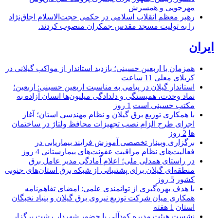
مهرجویی و همسرش
رهبر معظم انقلاب اسلامی در حکمی حجت‌الاسلام اجاق‌نژاد
را به تولیت مسجد مقدس جمکران منصوب کردند.
ایران
همزمان با اربعین حسینی؛ بازدید استاندار از مواکب گیلانی در
کربلای معلی
11 ساعت
استاندار گیلان در پیامی به مناسبت اربعین حسینی: اربعین؛
نماد وحدت، همبستگی و دلدادگی میلیون‌ها انسان آزاده به
مکتب حسینی است
1 روز
با همکاری توزیع برق گیلان و نظام مهندسی استان؛ آغاز
اجرای طرح الزام نصب تجهیزات محافظ ولتاژ در ساختمان
ها
2 روز
برگزاری وبینار تخصصی آموزش فرایند بیماریابی در
فعالیت‌های نظام مراقبت عفونت‌های بیمارستانی
4 روز
در راستای همدلی ملی؛ اعلام آمادگی مدیر عامل برق
منطقه‌ای گیلان برای پشتیبانی از شبكه برق استان‌های جنوبی
كشور
5 روز
با هدف بهره‌گیری از توانمندی علمی: امضای تفاهم‌نامه
همكاری میان شركت توزیع نیروی برق گیلان و بنیاد نخبگان
استان
1 هفته
نشست هیئت مدیره کودآلی با حضور شهردار رشت برگزار