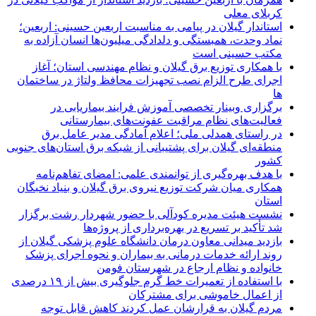
کربلای معلی
استاندار گیلان در پیامی به مناسبت اربعین حسینی: اربعین؛
نماد وحدت، همبستگی و دلدادگی میلیون‌ها انسان آزاده به
مکتب حسینی است
با همکاری توزیع برق گیلان و نظام مهندسی استان؛ آغاز
اجرای طرح الزام نصب تجهیزات محافظ ولتاژ در ساختمان
ها
برگزاری وبینار تخصصی آموزش فرایند بیماریابی در
فعالیت‌های نظام مراقبت عفونت‌های بیمارستانی
در راستای همدلی ملی؛ اعلام آمادگی مدیر عامل برق
منطقه‌ای گیلان برای پشتیبانی از شبكه برق استان‌های جنوبی
كشور
با هدف بهره‌گیری از توانمندی علمی: امضای تفاهم‌نامه
همكاری میان شركت توزیع نیروی برق گیلان و بنیاد نخبگان
استان
نشست هیئت مدیره کودآلی با حضور شهردار رشت برگزار
شد تأکید بر تسریع در بهره‌برداری از پروژه‌ها
بازدید میدانی معاون درمان دانشگاه علوم پزشکی گیلان از
روند ارائه خدمات درمانی به بیماران و نحوه اجرای پزشک
خانواده و نظام ارجاع در شهرستان فومن
با استفاده از تعمیرات خط گرم جلوگیری بیش از ۱۹ درصدی
از اعمال خاموشی برای مشتركان
مردم گیلان به قرارشان عمل کردند كاهش قابل توجه