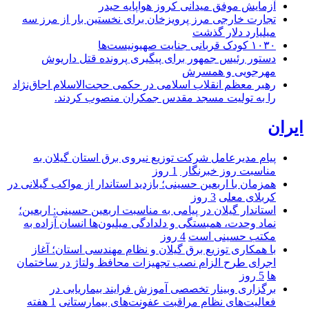
آزمایش موفق میدانی کروز هواپایه حیدر
تجارت خارجی مرز پرویزخان برای نخستین بار از مرز سه
میلیارد دلار گذشت
۱۰۳۰ کودک قربانی جنایت صهیونیست‌ها
دستور رئیس جمهور برای پیگیری پرونده قتل داریوش
مهرجویی و همسرش
رهبر معظم انقلاب اسلامی در حکمی حجت‌الاسلام اجاق‌نژاد
را به تولیت مسجد مقدس جمکران منصوب کردند.
ایران
پیام مدیرعامل شركت توزیع نیروی برق استان گیلان به
مناسبت روز خبرنگار ‌
1 روز
همزمان با اربعین حسینی؛ بازدید استاندار از مواکب گیلانی در
کربلای معلی
3 روز
استاندار گیلان در پیامی به مناسبت اربعین حسینی: اربعین؛
نماد وحدت، همبستگی و دلدادگی میلیون‌ها انسان آزاده به
مکتب حسینی است
4 روز
با همکاری توزیع برق گیلان و نظام مهندسی استان؛ آغاز
اجرای طرح الزام نصب تجهیزات محافظ ولتاژ در ساختمان
ها
5 روز
برگزاری وبینار تخصصی آموزش فرایند بیماریابی در
فعالیت‌های نظام مراقبت عفونت‌های بیمارستانی
1 هفته