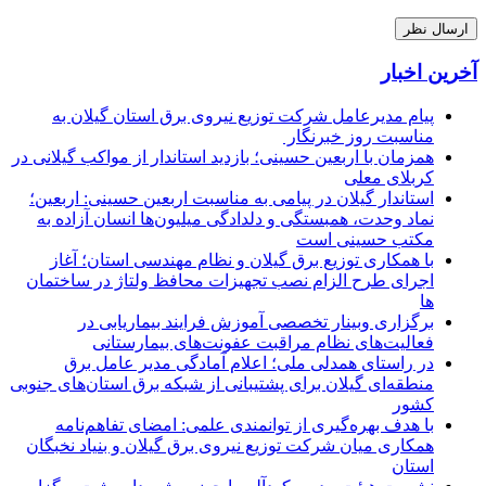
آخرین اخبار
پیام مدیرعامل شركت توزیع نیروی برق استان گیلان به
مناسبت روز خبرنگار ‌
همزمان با اربعین حسینی؛ بازدید استاندار از مواکب گیلانی در
کربلای معلی
استاندار گیلان در پیامی به مناسبت اربعین حسینی: اربعین؛
نماد وحدت، همبستگی و دلدادگی میلیون‌ها انسان آزاده به
مکتب حسینی است
با همکاری توزیع برق گیلان و نظام مهندسی استان؛ آغاز
اجرای طرح الزام نصب تجهیزات محافظ ولتاژ در ساختمان
ها
برگزاری وبینار تخصصی آموزش فرایند بیماریابی در
فعالیت‌های نظام مراقبت عفونت‌های بیمارستانی
در راستای همدلی ملی؛ اعلام آمادگی مدیر عامل برق
منطقه‌ای گیلان برای پشتیبانی از شبكه برق استان‌های جنوبی
كشور
با هدف بهره‌گیری از توانمندی علمی: امضای تفاهم‌نامه
همكاری میان شركت توزیع نیروی برق گیلان و بنیاد نخبگان
استان