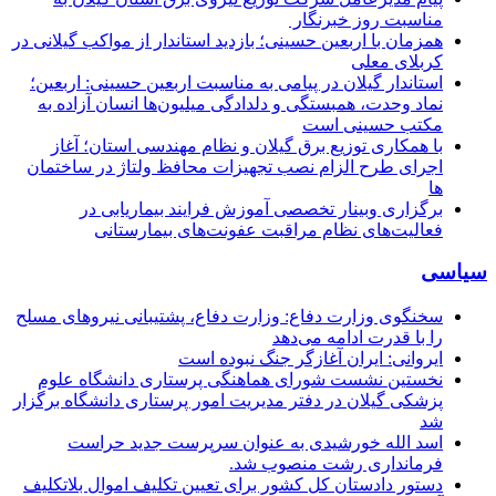
مناسبت روز خبرنگار ‌
همزمان با اربعین حسینی؛ بازدید استاندار از مواکب گیلانی در
کربلای معلی
استاندار گیلان در پیامی به مناسبت اربعین حسینی: اربعین؛
نماد وحدت، همبستگی و دلدادگی میلیون‌ها انسان آزاده به
مکتب حسینی است
با همکاری توزیع برق گیلان و نظام مهندسی استان؛ آغاز
اجرای طرح الزام نصب تجهیزات محافظ ولتاژ در ساختمان
ها
برگزاری وبینار تخصصی آموزش فرایند بیماریابی در
فعالیت‌های نظام مراقبت عفونت‌های بیمارستانی
سیاسی
سخنگوی وزارت دفاع: وزارت دفاع، پشتیبانی نیرو‌های مسلح
را با قدرت ادامه می‌دهد
ایروانی: ایران آغازگر جنگ نبوده است
نخستین نشست شورای هماهنگی پرستاری دانشگاه علوم
پزشکی گیلان در دفتر مدیریت امور پرستاری دانشگاه برگزار
شد
اسد الله خورشیدی به عنوان سرپرست جدید حراست
فرمانداری رشت منصوب شد.
دستور دادستان کل کشور برای تعیین تکلیف اموال بلاتکلیف