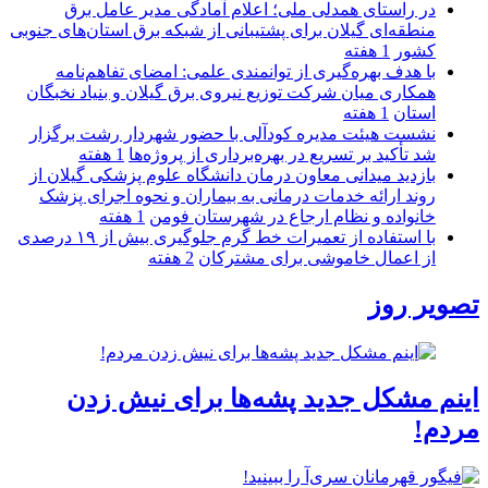
در راستای همدلی ملی؛ اعلام آمادگی مدیر عامل برق
منطقه‌ای گیلان برای پشتیبانی از شبكه برق استان‌های جنوبی
كشور
1 هفته
با هدف بهره‌گیری از توانمندی علمی: امضای تفاهم‌نامه
همكاری میان شركت توزیع نیروی برق گیلان و بنیاد نخبگان
استان
1 هفته
نشست هیئت مدیره کودآلی با حضور شهردار رشت برگزار
شد تأکید بر تسریع در بهره‌برداری از پروژه‌ها
1 هفته
بازدید میدانی معاون درمان دانشگاه علوم پزشکی گیلان از
روند ارائه خدمات درمانی به بیماران و نحوه اجرای پزشک
خانواده و نظام ارجاع در شهرستان فومن
1 هفته
با استفاده از تعمیرات خط گرم جلوگیری بیش از ۱۹ درصدی
از اعمال خاموشی برای مشتركان
2 هفته
تصویر روز
اینم مشکل جدید پشه‌ها برای نیش زدن
مردم!