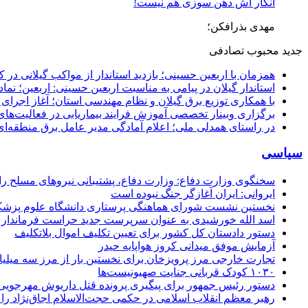
انگار آش دهن سوزی هم نیست!
مهدی بذرافکن؛
جدید
محبوب
تصادفی
همزمان با اربعین حسینی؛ بازدید استاندار از مواکب گیلانی در 
استاندار گیلان در پیامی به مناسبت اربعین حسینی: اربعین؛ ن
با همکاری توزیع برق گیلان و نظام مهندسی استان؛ آغاز اجرا
برگزاری وبینار تخصصی آموزش فرایند بیماریابی در فعالیت‌ها
در راستای همدلی ملی؛ اعلام آمادگی مدیر عامل برق منطقه‌ای 
سیاسی
سخنگوی وزارت دفاع: وزارت دفاع، پشتیبانی نیرو‌های مسلح را 
ایروانی: ایران آغازگر جنگ نبوده است
نخستین نشست شورای هماهنگی پرستاری دانشگاه علوم پزشکی گ
اسد الله خورشیدی به عنوان سرپرست جدید حراست فرماند
دستور دادستان کل کشور برای تعیین تکلیف اموال بلاتکلیف
آزمایش موفق میدانی کروز هواپایه حیدر
تجارت خارجی مرز پرویزخان برای نخستین بار از مرز سه میلیا
۱۰۳۰ کودک قربانی جنایت صهیونیست‌ها
دستور رئیس جمهور برای پیگیری پرونده قتل داریوش مهرجو
رهبر معظم انقلاب اسلامی در حکمی حجت‌الاسلام اجاق‌نژاد 