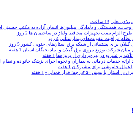
کربلای معلی
13 ساعت
ماد وحدت، همبستگی و دلدادگی میلیون‌ها انسان آزاده به مکتب حسینی 
ی طرح الزام نصب تجهیزات محافظ ولتاژ در ساختمان ها
2 روز
ی نظام مراقبت عفونت‌های بیمارستانی
4 روز
گیلان برای پشتیبانی از شبكه برق استان‌های جنوبی كشور
5 روز
 میان شركت توزیع نیروی برق گیلان و بنیاد نخبگان استان
1 هفته
 بر تسریع در بهره‌برداری از پروژه‌ها
1 هفته
د ارائه خدمات درمانی به بیماران و نحوه اجرای پزشک خانواده و نظام
1 هفته
پویش «۲۵درجه؛ قرار همدلی»
1 هفته