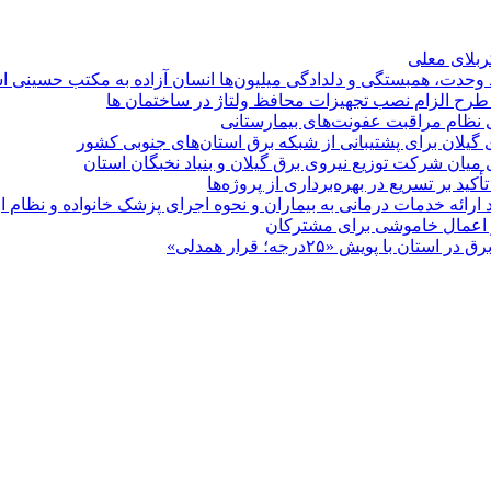
کربلای معلی
ماد وحدت، همبستگی و دلدادگی میلیون‌ها انسان آزاده به مکتب حسینی 
ی طرح الزام نصب تجهیزات محافظ ولتاژ در ساختمان ها
ی نظام مراقبت عفونت‌های بیمارستانی
گیلان برای پشتیبانی از شبكه برق استان‌های جنوبی كشور
 میان شركت توزیع نیروی برق گیلان و بنیاد نخبگان استان
 بر تسریع در بهره‌برداری از پروژه‌ها
د ارائه خدمات درمانی به بیماران و نحوه اجرای پزشک خانواده و نظام
پویش «۲۵درجه؛ قرار همدلی»