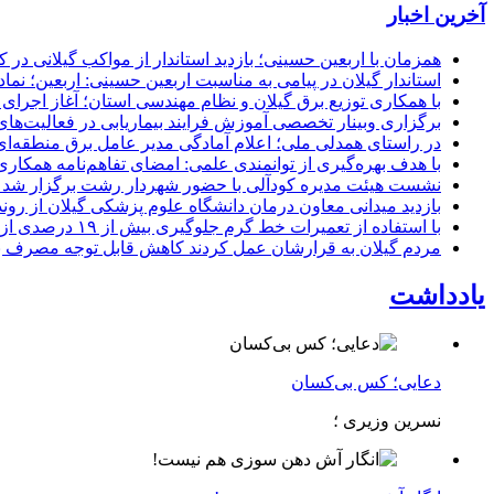
آخرین اخبار
همزمان با اربعین حسینی؛ بازدید استاندار از مواکب گیلانی در 
استاندار گیلان در پیامی به مناسبت اربعین حسینی: اربعین؛ ن
با همکاری توزیع برق گیلان و نظام مهندسی استان؛ آغاز اجرا
برگزاری وبینار تخصصی آموزش فرایند بیماریابی در فعالیت‌ها
در راستای همدلی ملی؛ اعلام آمادگی مدیر عامل برق منطقه‌ای 
با هدف بهره‌گیری از توانمندی علمی: امضای تفاهم‌نامه همكاری
نشست هیئت مدیره کودآلی با حضور شهردار رشت برگزار شد تأکید
بازدید میدانی معاون درمان دانشگاه علوم پزشکی گیلان از رون
با استفاده از تعمیرات خط گرم جلوگیری بیش از ۱۹ درصدی از اعمال خاموشی برای مشتركان
مردم گیلان به قرارشان عمل کردند كاهش قابل توجه مصرف برق در استان با 
یادداشت
دعایی؛ کس بی‌کسان
نسرین وزیری ؛