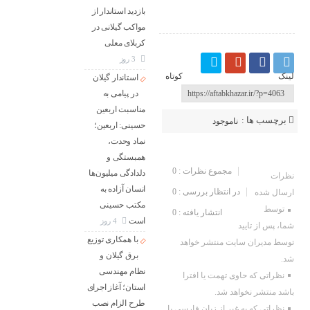
بازدید استاندار از
مواکب گیلانی در
کربلای معلی
3 روز
لینک کوتاه
استاندار گیلان
در پیامی به
مناسبت اربعین
برچسب ها :
ناموجود
حسینی: اربعین؛
نماد وحدت،
ارسال نظر شما
همبستگی و
مجموع نظرات : 0
دلدادگی میلیون‌ها
نظرات
انسان آزاده به
در انتظار بررسی : 0
ارسال شده
مکتب حسینی
توسط
انتشار یافته : 0
است
4 روز
شما، پس از تایید
با همکاری توزیع
توسط مدیران سایت منتشر خواهد
برق گیلان و
شد.
نظام مهندسی
نظراتی که حاوی تهمت یا افترا
استان؛ آغاز اجرای
باشد منتشر نخواهد شد.
طرح الزام نصب
نظراتی که به غیر از زبان فارسی یا