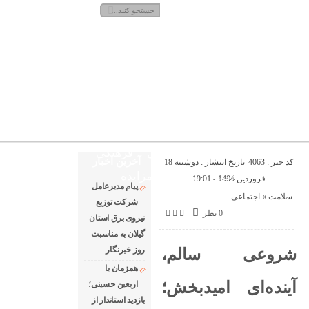
یکشنبه, ۱۸ مرداد , ۱۴۰۵
درباره ما
ارتباط با ما
آفتاب
خزر
صفحه نخست
ایران
استان
اجتماعی
اقتصادی
سیاسی
بین الملل
فرهنگی
آخرین اخبار
کد خبر : 4063
تاریخ انتشار : دوشنبه 18
ورزشی
سلامت
مناقصه و مزایده
فروردین 1404 - 19:01
پیام مدیرعامل
سلامت
«
اجتماعی
چندرسانه ای
شركت توزیع
0 نظر
نیروی برق استان
گیلان به مناسبت
روز خبرنگار ‌
شروعی سالم،
همزمان با
آینده‌ای امیدبخش؛
اربعین حسینی؛
بازدید استاندار از