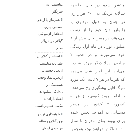
مناسبت روز
منتشر شده در حال حاضر،
خبرنگار ‌
سالانه نزدیک به ۳۰۰ هزار زن
همزمان با اربعین
در جهان به دلیل بارداری یا
حسینی؛ بازدید
زایمان جان خود را از دست
استاندار از مواکب
می‌دهند، در همین حال بیش از ۲
گیلانی در کربلای
میلیون نوزاد در ماه اول زندگی
معلی
خود می‌میرند و در حدود ۲
استاندار گیلان در
میلیون نوزاد دیگر مرده به دنیا
پیامی به مناسبت
اربعین حسینی:
می‌آیند. این آمار نشان می‌دهد
اربعین؛ نماد وحدت،
که تقریبا در هر ۷ ثانیه، یک مورد
همبستگی و
مرگ قابل پیشگیری رخ می‌دهد.
دلدادگی میلیون‌ها
با ادامه روند کنونی، از هر ۵
انسان آزاده به
کشور، ۴ کشور در مسیر
مکتب حسینی است
دستیابی به اهداف تعیین شده
با همکاری توزیع
برای بهبود بقای مادران تا سال
برق گیلان و نظام
مهندسی استان؛
۲۰۳۰ ناکام خواهند بود، همچنین