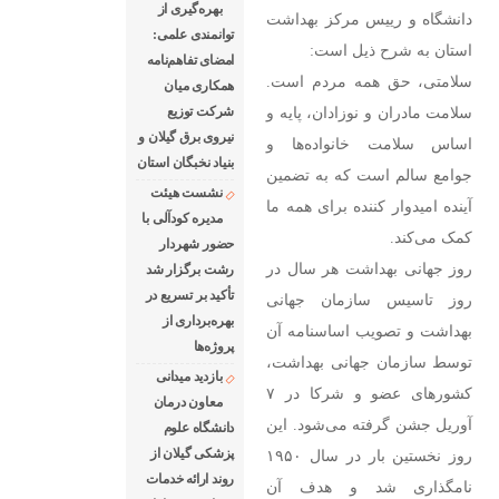
بهره‌گیری از
دانشگاه و رییس مرکز بهداشت
توانمندی علمی:
استان به شرح ذیل است:
امضای تفاهم‌نامه
سلامتی، حق همه مردم است.
همكاری میان
سلامت مادران و نوزادان، پایه و
شركت توزیع
نیروی برق گیلان و
اساس سلامت خانواده‌ها و
بنیاد نخبگان استان
جوامع سالم است که به تضمین
نشست هیئت
آینده امیدوار کننده برای همه ما
مدیره کودآلی با
کمک می‌کند.
حضور شهردار
روز جهانی بهداشت هر سال در
رشت برگزار شد
تأکید بر تسریع در
روز تاسیس سازمان جهانی
بهره‌برداری از
بهداشت و تصویب اساسنامه آن
پروژه‌ها
توسط سازمان جهانی بهداشت،
بازدید میدانی
کشورهای عضو و شرکا در ۷
معاون درمان
آوریل جشن گرفته می‌شود. این
دانشگاه علوم
پزشکی گیلان از
روز نخستین بار در سال ۱۹۵۰
روند ارائه خدمات
نامگذاری شد و هدف آن