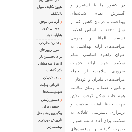
کل کشور برای
در کشور ما با استقرار و
تعیین تکلیف اموال
گسترش نظام شبکه‌های
بلاتکلیف
بهداشت و درمان کشور که از
آزمایش موفق
میدانی کروز
سال ۱۳۶۳ بر اساس اعلامیه
هواپایه حیدر
نشست آلماتا و معرفی
تجارت خارجی
مراقبت‌های اولیه بهداشتی به
مرز پرویزخان
عنوان راهبرد اساسی نظام
برای نخستین بار
سلامت جهت ارائه خدمات
از مرز سه میلیارد
دلار گذشت
ضروری سلامت- از جمله
۱۰۳۰ کودک
مراقبت‌های مادران و کودکان –
قربانی جنایت
و تامین، حفظ و ارتقای سلامت
صهیونیست‌ها
همه جانبه شکل گرفت، تلاش
دستور رئیس
جهت حفظ امنیت سلامت و
جمهور برای
برقراری دسترسی عادلانه به
پیگیری پرونده قتل
داریوش مهرجویی
سلامت برای آحاد جامعه همواره
و همسرش
صورت گرفته و موفقیت‌های