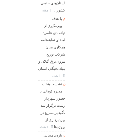
استان‌های جنوبی
كشور
1 هفته
با هدف
بهره‌گیری از
توانمندی علمی:
امضای تفاهم‌نامه
همكاری میان
شركت توزیع
نیروی برق گیلان و
بنیاد نخبگان استان
1 هفته
نشست هیئت
مدیره کودآلی با
حضور شهردار
رشت برگزار شد
تأکید بر تسریع در
بهره‌برداری از
پروژه‌ها
1 هفته
بازدید میدانی