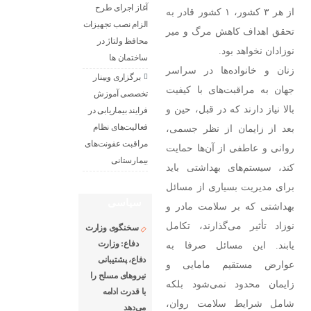
آغاز اجرای طرح
از هر ۳ کشور، ۱ کشور قادر به
الزام نصب تجهیزات
تحقق اهداف کاهش مرگ و میر
محافظ ولتاژ در
نوزادان نخواهد بود.
ساختمان ها
زنان و خانواده‌ها در سراسر
برگزاری وبینار
جهان به مراقبت‌های با کیفیت
تخصصی آموزش
بالا نیاز دارند که در قبل، حین و
فرایند بیماریابی در
فعالیت‌های نظام
بعد از زایمان از نظر جسمی،
مراقبت عفونت‌های
روانی و عاطفی از آن‌ها حمایت
بیمارستانی
کند، سیستم‌های بهداشتی باید
برای مدیریت بسیاری از مسائل
سیاسی
بهداشتی که بر سلامت مادر و
نوزاد تأثیر می‌گذارند، تکامل
سخنگوی وزارت
دفاع: وزارت
یابند. این مسائل صرفا به
دفاع، پشتیبانی
عوارض مستقیم مامایی و
نیرو‌های مسلح را
زایمان محدود نمی‌شود بلکه
با قدرت ادامه
شامل شرایط سلامت روان،
می‌دهد