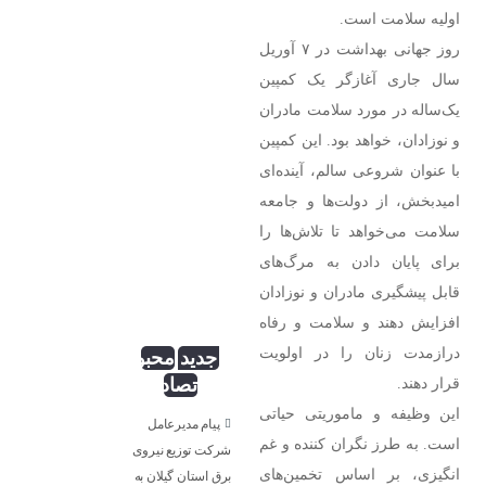
نسرین
دعایی؛
اولیه سلامت است.
وزیری ؛
کس
روز جهانی بهداشت در ۷ آوریل
بی‌کسان
سال جاری آغازگر یک کمپین
یک‌ساله در مورد سلامت مادران
و نوزادان، خواهد بود. این کمپین
با عنوان شروعی سالم، آینده‌ای
امیدبخش، از دولت‌ها و جامعه
مهدی
انگار آش
سلامت می‌خواهد تا تلاش‌ها را
دهن
برای پایان دادن به مرگ‌های
سوزی هم
قابل پیشگیری مادران و نوزادان
نیست!
افزایش دهند و سلامت و رفاه
بذرافکن؛
درازمدت زنان را در اولویت
جدید
محبوب
قرار دهند.
تصادفی
این وظیفه و ماموریتی حیاتی
پیام مدیرعامل
است. به طرز نگران کننده و غم
شركت توزیع نیروی
انگیزی، بر اساس تخمین‌های
برق استان گیلان به