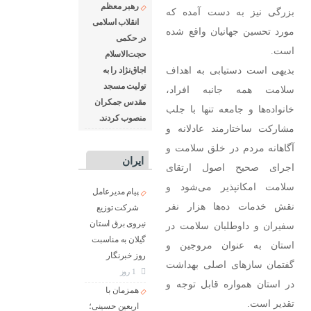
رهبر معظم
بزرگی نیز به دست آمده که
انقلاب اسلامی
مورد تحسین جهانیان واقع شده
در حکمی
است.
حجت‌الاسلام
بدیهی است دستیابی به اهداف
اجاق‌نژاد را به
تولیت مسجد
سلامت همه جانبه افراد،
مقدس جمکران
خانواده‌ها و جامعه تنها با جلب
منصوب کردند.
مشارکت ساختارمند عادلانه و
آگاهانه مردم در خلق سلامت و
ایران
اجرای صحیح اصول ارتقای
سلامت امکانپذیر می‌شود و
پیام مدیرعامل
نقش خدمات ده‌ها هزار نفر
شركت توزیع
نیروی برق استان
سفیران و داوطلبان سلامت در
گیلان به مناسبت
استان به عنوان مروجین و
روز خبرنگار ‌
گفتمان سازهای اصلی بهداشت
1 روز
در استان همواره قابل توجه و
همزمان با
تقدیر است.
اربعین حسینی؛