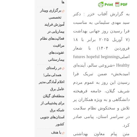
ها
۲۰۲۵ برابر با ۱۸ فروردین
برگزاری وبینار
به گزارش آفتاب خزر : دکتر
۱۴۰۴) با شعار اصلیfutures
تخصصی
سید مهدی سلیمانی به مناسبت
آموزش فرایند
hopeful beginnings Healthy
فرا رسیدن روز جهانی بهداشت
بیماریابی در
«شروعی سالم، آینده‌ای
فعالیت‌های نظام
(۷ آوریل ۲۰۲۵ برابر با ۱۸
امیدبخش» ضمن تبریک فرا
مراقبت
فروردین ۱۴۰۴) با شعار
رسیدن این روز به عموم
عفونت‌های
اصلیfutures hopeful beginnings
مردم شریف گیلان، جامعه
بیمارستانی
Healthy «شروعی سالم، آینده‌ای
فرهیخته دانشگاهی و به ویژه
در راستای
امیدبخش» ضمن تبریک فرا
همدلی ملی؛
همکاران پر تلاش و
رسیدن این روز به عموم مردم
اعلام آمادگی مدیر
عامل برق
شریف گیلان، جامعه فرهیخته
منطقه‌ای گیلان
دانشگاهی و به ویژه همکاران پر
برای پشتیبانی از
تلاش و سختکوش نظام سلامت
شبكه برق
در سراسر استان، پیامی صادر
استان‌های جنوبی
كشور
کرد.
با هدف
متن پیام معاون بهداشتی