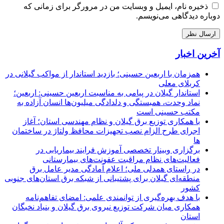
ذخیره نام، ایمیل و وبسایت من در مرورگر برای زمانی که
دوباره دیدگاهی می‌نویسم.
آخرین اخبار
همزمان با اربعین حسینی؛ بازدید استاندار از مواکب گیلانی در
کربلای معلی
استاندار گیلان در پیامی به مناسبت اربعین حسینی: اربعین؛
نماد وحدت، همبستگی و دلدادگی میلیون‌ها انسان آزاده به
مکتب حسینی است
با همکاری توزیع برق گیلان و نظام مهندسی استان؛ آغاز
اجرای طرح الزام نصب تجهیزات محافظ ولتاژ در ساختمان
ها
برگزاری وبینار تخصصی آموزش فرایند بیماریابی در
فعالیت‌های نظام مراقبت عفونت‌های بیمارستانی
در راستای همدلی ملی؛ اعلام آمادگی مدیر عامل برق
منطقه‌ای گیلان برای پشتیبانی از شبكه برق استان‌های جنوبی
كشور
با هدف بهره‌گیری از توانمندی علمی: امضای تفاهم‌نامه
همكاری میان شركت توزیع نیروی برق گیلان و بنیاد نخبگان
استان