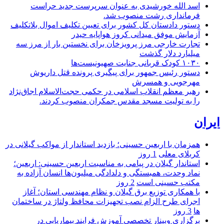
اسد الله خورشیدی به عنوان سرپرست جدید حراست
فرمانداری رشت منصوب شد.
دستور دادستان کل کشور برای تعیین تکلیف اموال بلاتکلیف
آزمایش موفق میدانی کروز هواپایه حیدر
تجارت خارجی مرز پرویزخان برای نخستین بار از مرز سه
میلیارد دلار گذشت
۱۰۳۰ کودک قربانی جنایت صهیونیست‌ها
دستور رئیس جمهور برای پیگیری پرونده قتل داریوش
مهرجویی و همسرش
رهبر معظم انقلاب اسلامی در حکمی حجت‌الاسلام اجاق‌نژاد
را به تولیت مسجد مقدس جمکران منصوب کردند.
ایران
همزمان با اربعین حسینی؛ بازدید استاندار از مواکب گیلانی در
کربلای معلی
1 روز
استاندار گیلان در پیامی به مناسبت اربعین حسینی: اربعین؛
نماد وحدت، همبستگی و دلدادگی میلیون‌ها انسان آزاده به
مکتب حسینی است
2 روز
با همکاری توزیع برق گیلان و نظام مهندسی استان؛ آغاز
اجرای طرح الزام نصب تجهیزات محافظ ولتاژ در ساختمان
ها
3 روز
برگزاری وبینار تخصصی آموزش فرایند بیماریابی در