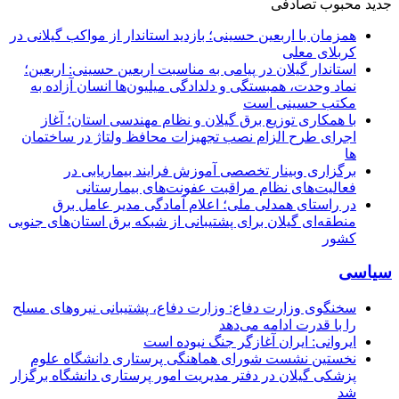
جدید
محبوب
تصادفی
همزمان با اربعین حسینی؛ بازدید استاندار از مواکب گیلانی در
کربلای معلی
استاندار گیلان در پیامی به مناسبت اربعین حسینی: اربعین؛
نماد وحدت، همبستگی و دلدادگی میلیون‌ها انسان آزاده به
مکتب حسینی است
با همکاری توزیع برق گیلان و نظام مهندسی استان؛ آغاز
اجرای طرح الزام نصب تجهیزات محافظ ولتاژ در ساختمان
ها
برگزاری وبینار تخصصی آموزش فرایند بیماریابی در
فعالیت‌های نظام مراقبت عفونت‌های بیمارستانی
در راستای همدلی ملی؛ اعلام آمادگی مدیر عامل برق
منطقه‌ای گیلان برای پشتیبانی از شبكه برق استان‌های جنوبی
كشور
سیاسی
سخنگوی وزارت دفاع: وزارت دفاع، پشتیبانی نیرو‌های مسلح
را با قدرت ادامه می‌دهد
ایروانی: ایران آغازگر جنگ نبوده است
نخستین نشست شورای هماهنگی پرستاری دانشگاه علوم
پزشکی گیلان در دفتر مدیریت امور پرستاری دانشگاه برگزار
شد