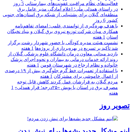
فعالیت‌های نظام مراقبت عفونت‌های بیمارستانی
5 روز
در راستای همدلی ملی؛ اعلام آمادگی مدیر عامل برق
منطقه‌ای گیلان برای پشتیبانی از شبكه برق استان‌های جنوبی
كشور
6 روز
با هدف بهره‌گیری از توانمندی علمی: امضای تفاهم‌نامه
همكاری میان شركت توزیع نیروی برق گیلان و بنیاد نخبگان
استان
1 هفته
نشست هیئت مدیره کودآلی با حضور شهردار رشت برگزار
شد تأکید بر تسریع در بهره‌برداری از پروژه‌ها
1 هفته
بازدید میدانی معاون درمان دانشگاه علوم پزشکی گیلان از
روند ارائه خدمات درمانی به بیماران و نحوه اجرای پزشک
خانواده و نظام ارجاع در شهرستان فومن
1 هفته
با استفاده از تعمیرات خط گرم جلوگیری بیش از ۱۹ درصدی
از اعمال خاموشی برای مشتركان
1 هفته
مردم گیلان به قرارشان عمل کردند كاهش قابل توجه
مصرف برق در استان با پویش «۲۵درجه؛ قرار همدلی»
1
هفته
تصویر روز
اینم مشکل جدید پشه‌ها برای نیش زدن