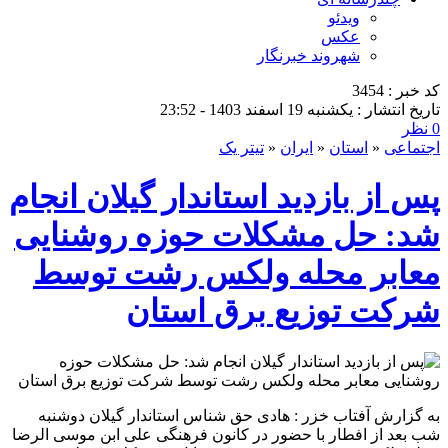
ویدئو
عکس
شهروند خبرنگار
کد خبر : 3454
تاریخ انتشار : یکشنبه 19 اسفند 1403 - 23:52
0 نظر
اجتماعی
«
استان
«
ایران
«
تیتر یک
پس از بازدید استاندار گیلان انجام
شد: حل مشكلات حوزه روشنایی
معابر محله ولكس رشت توسط
شركت توزیع برق استان
به گزارش آفتاب خزر : هادی حق شناس استاندار گیلان دوشنبه
شب بعد از افطار با حضور در کانون فرهنگی علی ابن موسی الرضا