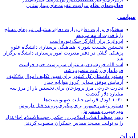
فعالیت‌های نظام مراقبت عفونت‌های بیمارستانی
سیاسی
سخنگوی وزارت دفاع: وزارت دفاع، پشتیبانی نیرو‌های مسلح
را با قدرت ادامه می‌دهد
ایروانی: ایران آغازگر جنگ نبوده است
نخستین نشست شورای هماهنگی پرستاری دانشگاه علوم
پزشکی گیلان در دفتر مدیریت امور پرستاری دانشگاه برگزار
شد
اسد الله خورشیدی به عنوان سرپرست جدید حراست
فرمانداری رشت منصوب شد.
دستور دادستان کل کشور برای تعیین تکلیف اموال بلاتکلیف
آزمایش موفق میدانی کروز هواپایه حیدر
تجارت خارجی مرز پرویزخان برای نخستین بار از مرز سه
میلیارد دلار گذشت
۱۰۳۰ کودک قربانی جنایت صهیونیست‌ها
دستور رئیس جمهور برای پیگیری پرونده قتل داریوش
مهرجویی و همسرش
رهبر معظم انقلاب اسلامی در حکمی حجت‌الاسلام اجاق‌نژاد
را به تولیت مسجد مقدس جمکران منصوب کردند.
ایران