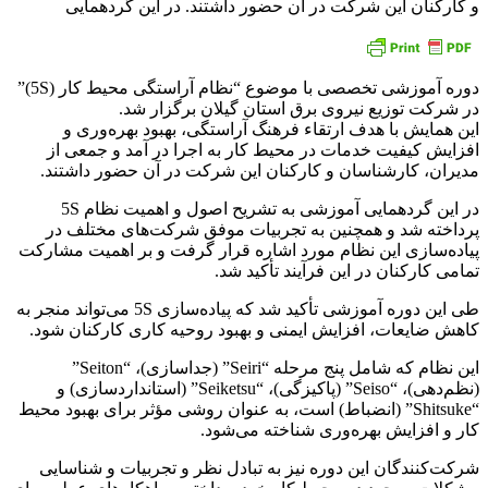
و کارکنان این شرکت در آن حضور داشتند. در این گردهمایی
دوره آموزشی تخصصی با موضوع “نظام آراستگی محیط کار (5S)”
در شرکت توزیع نیروی برق استان گیلان برگزار شد.
این همایش با هدف ارتقاء فرهنگ آراستگی، بهبود بهره‌وری و
افزایش کیفیت خدمات در محیط کار به اجرا در آمد و جمعی از
مدیران، کارشناسان و کارکنان این شرکت در آن حضور داشتند.
در این گردهمایی آموزشی به تشریح اصول و اهمیت نظام 5S
پرداخته شد و همچنین به تجربیات موفق شرکت‌های مختلف در
پیاده‌سازی این نظام مورد اشاره قرار گرفت و بر اهمیت مشارکت
تمامی کارکنان در این فرآیند تأکید شد.
طی این دوره آموزشی تأکید شد که پیاده‌سازی 5S می‌تواند منجر به
کاهش ضایعات، افزایش ایمنی و بهبود روحیه کاری کارکنان شود.
این نظام که شامل پنج مرحله “Seiri” (جداسازی)، “Seiton”
(نظم‌دهی)، “Seiso” (پاکیزگی)، “Seiketsu” (استانداردسازی) و
“Shitsuke” (انضباط) است، به عنوان روشی مؤثر برای بهبود محیط
کار و افزایش بهره‌وری شناخته می‌شود.
شرکت‌کنندگان این دوره نیز به تبادل نظر و تجربیات و شناسایی