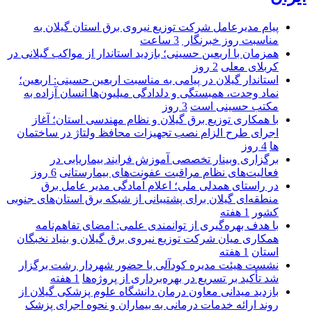
پیام مدیرعامل شركت توزیع نیروی برق استان گیلان به
مناسبت روز خبرنگار ‌
3 ساعت
همزمان با اربعین حسینی؛ بازدید استاندار از مواکب گیلانی در
کربلای معلی
2 روز
استاندار گیلان در پیامی به مناسبت اربعین حسینی: اربعین؛
نماد وحدت، همبستگی و دلدادگی میلیون‌ها انسان آزاده به
مکتب حسینی است
3 روز
با همکاری توزیع برق گیلان و نظام مهندسی استان؛ آغاز
اجرای طرح الزام نصب تجهیزات محافظ ولتاژ در ساختمان
ها
4 روز
برگزاری وبینار تخصصی آموزش فرایند بیماریابی در
فعالیت‌های نظام مراقبت عفونت‌های بیمارستانی
6 روز
در راستای همدلی ملی؛ اعلام آمادگی مدیر عامل برق
منطقه‌ای گیلان برای پشتیبانی از شبكه برق استان‌های جنوبی
كشور
1 هفته
با هدف بهره‌گیری از توانمندی علمی: امضای تفاهم‌نامه
همكاری میان شركت توزیع نیروی برق گیلان و بنیاد نخبگان
استان
1 هفته
نشست هیئت مدیره کودآلی با حضور شهردار رشت برگزار
شد تأکید بر تسریع در بهره‌برداری از پروژه‌ها
1 هفته
بازدید میدانی معاون درمان دانشگاه علوم پزشکی گیلان از
روند ارائه خدمات درمانی به بیماران و نحوه اجرای پزشک