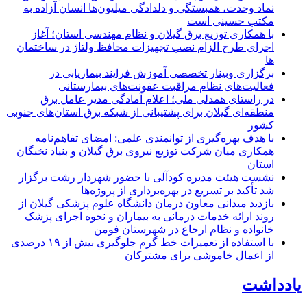
نماد وحدت، همبستگی و دلدادگی میلیون‌ها انسان آزاده به
مکتب حسینی است
با همکاری توزیع برق گیلان و نظام مهندسی استان؛ آغاز
اجرای طرح الزام نصب تجهیزات محافظ ولتاژ در ساختمان
ها
برگزاری وبینار تخصصی آموزش فرایند بیماریابی در
فعالیت‌های نظام مراقبت عفونت‌های بیمارستانی
در راستای همدلی ملی؛ اعلام آمادگی مدیر عامل برق
منطقه‌ای گیلان برای پشتیبانی از شبكه برق استان‌های جنوبی
كشور
با هدف بهره‌گیری از توانمندی علمی: امضای تفاهم‌نامه
همكاری میان شركت توزیع نیروی برق گیلان و بنیاد نخبگان
استان
نشست هیئت مدیره کودآلی با حضور شهردار رشت برگزار
شد تأکید بر تسریع در بهره‌برداری از پروژه‌ها
بازدید میدانی معاون درمان دانشگاه علوم پزشکی گیلان از
روند ارائه خدمات درمانی به بیماران و نحوه اجرای پزشک
خانواده و نظام ارجاع در شهرستان فومن
با استفاده از تعمیرات خط گرم جلوگیری بیش از ۱۹ درصدی
از اعمال خاموشی برای مشتركان
یادداشت