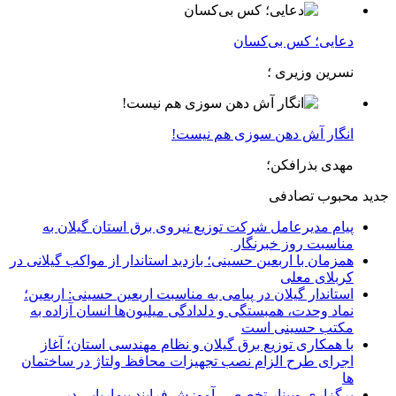
دعایی؛ کس بی‌کسان
نسرین وزیری ؛
انگار آش دهن سوزی هم نیست!
مهدی بذرافکن؛
جدید
محبوب
تصادفی
پیام مدیرعامل شركت توزیع نیروی برق استان گیلان به
مناسبت روز خبرنگار ‌
همزمان با اربعین حسینی؛ بازدید استاندار از مواکب گیلانی در
کربلای معلی
استاندار گیلان در پیامی به مناسبت اربعین حسینی: اربعین؛
نماد وحدت، همبستگی و دلدادگی میلیون‌ها انسان آزاده به
مکتب حسینی است
با همکاری توزیع برق گیلان و نظام مهندسی استان؛ آغاز
اجرای طرح الزام نصب تجهیزات محافظ ولتاژ در ساختمان
ها
برگزاری وبینار تخصصی آموزش فرایند بیماریابی در