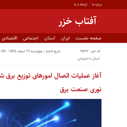
درباره ما
ارتباط با ما
آفتاب خزر
صفحه نخست
ایران
استان
اجتماعی
اقتصادی
کد خبر : 3537
تاریخ انتشار : چهارشنبه 15 اسفند 1403 - 22:50
استان
«
اجتماعی
آغاز عملیات اتصال امورهای توزیع برق ش
نوری صنعت برق