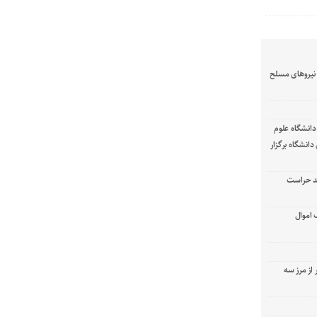
نیرو‌های مسلح
انشگاه علوم
انشگاه برگزار
د حراست
 اموال
 از مرز سه