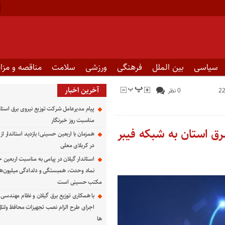
سیاسی
بین الملل
فرهنگی
ورزشی
سلامت
مناقصه و مزای
آخرین اخبار
0 نظر
پیام مدیرعامل شركت توزیع نیروی برق استان
مناسبت روز خبرنگار ‌
رق استان به شبكه فیبر
همزمان با اربعین حسینی؛ بازدید استاندار از
در کربلای معلی
استاندار گیلان در پیامی به مناسبت اربعین 
نماد وحدت، همبستگی و دلدادگی میلیون‌ها ا
مکتب حسینی است
با همکاری توزیع برق گیلان و نظام مهندسی ا
اجرای طرح الزام نصب تجهیزات محافظ ولتاژ
ها