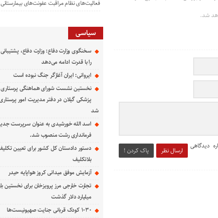
فعالیت‌های نظام مراقبت عفونت‌های بیمارستانی
هد شد.
سیاسی
سخنگوی وزارت دفاع: وزارت دفاع، پشتیبانی 
را با قدرت ادامه می‌دهد
ایروانی: ایران آغازگر جنگ نبوده است
نخستین نشست شورای هماهنگی پرستاری د
پزشکی گیلان در دفتر مدیریت امور پرستاری د
شد
اسد الله خورشیدی به عنوان سرپرست جدی
فرمانداری رشت منصوب شد.
ره دیدگاهی
دستور دادستان کل کشور برای تعیین تکلیف
ارسال نظر
پاک کردن !
بلاتکلیف
آزمایش موفق میدانی کروز هواپایه حیدر
تجارت خارجی مرز پرویزخان برای نخستین بار
میلیارد دلار گذشت
۱۰۳۰ کودک قربانی جنایت صهیونیست‌ها