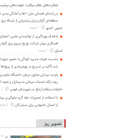
فعالیت‌های نظام مراقبت عفونت‌های بیمارست
در راستای همدلی ملی؛ اعلام آمادگی مدیر ع
منطقه‌ای گیلان برای پشتیبانی از شبكه برق 
جنوبی كشور
1 هفته
با هدف بهره‌گیری از توانمندی علمی: امضای 
همكاری میان شركت توزیع نیروی برق گیلان و
استان
1 هفته
نشست هیئت مدیره کودآلی با حضور شهردار 
شد تأکید بر تسریع در بهره‌برداری از پروژه‌ها
بازدید میدانی معاون درمان دانشگاه علوم پز
روند ارائه خدمات درمانی به بیماران و نحوه
خانواده و نظام ارجاع در شهرستان فومن
1 هفته
از اعمال خاموشی برای مشتركان
2 هفته
تصویر روز