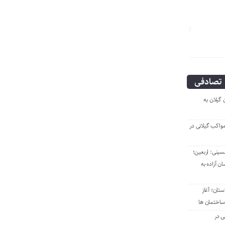
انگار آش دهن سوزی هم نیست!
مهدی بذرافکن؛
تصادفی
گیلان به
مواکب گیلانی در
سینی: اربعین؛
ن آزاده به
تان؛ آغاز
ساختمان ها
ی در