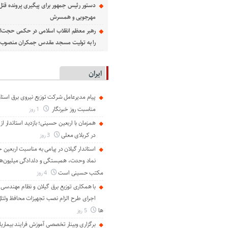
دستور رئیس جمهور برای پیگیری پرونده قت
مهرجویی و همسرش
رهبر معظم انقلاب اسلامی در حکمی حجت‌الا
را به تولیت مسجد مقدس جمکران منصوب ک
ایران
پیام مدیرعامل شركت توزیع نیروی برق استان
مناسبت روز خبرنگار ‌
1 روز
همزمان با اربعین حسینی؛ بازدید استاندار از
در کربلای معلی
3 روز
استاندار گیلان در پیامی به مناسبت اربعین 
نماد وحدت، همبستگی و دلدادگی میلیون‌ها ا
مکتب حسینی است
4 روز
با همکاری توزیع برق گیلان و نظام مهندسی ا
اجرای طرح الزام نصب تجهیزات محافظ ولتاژ
ها
5 روز
برگزاری وبینار تخصصی آموزش فرایند بیماریا