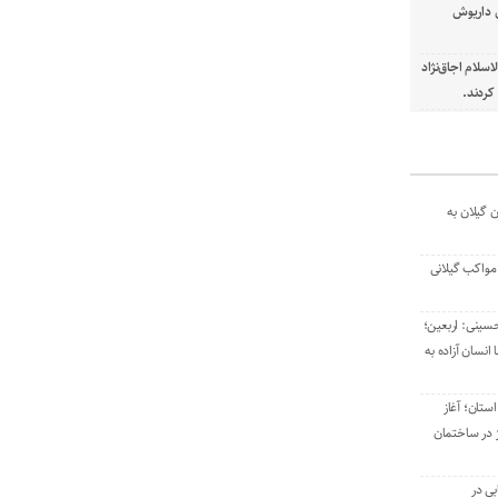
ل داریوش
سلام اجاق‌نژاد
ردند.
 گیلان به
 مواکب گیلانی
حسینی: اربعین؛
نسان آزاده به
ستان؛ آغاز
 در ساختمان
بی در