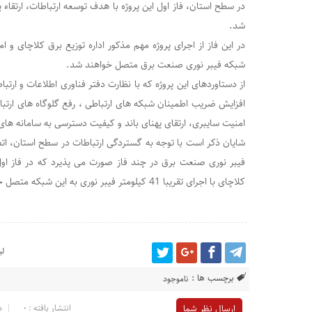
در سطح استان، فاز اول این پروژه با هدف توسعه ارتباطات، ارتقاء پ
دعایی؛ کس بی‌کسان
شد.
نسرین وزیری ؛
در این فاز از اجرای پروژه مهم مذکور اداره توزیع برق کلاچای و ا
شبکه فیبر نوری صنعت برق متصل خواهند شد.
از دستاوردهای این پروژه که با نظارت دفتر فناوری اطلاعات و ار
افزایش ضریب اطمینان شبکه های ارتباطی ، رفع گلوگاه های ار
امنیت سایبری، ارتقای پهنای باند و کیفیت دسترسی به سامانه های ن
شایان ذکر است با توجه به گستردگی ارتباطات در سطح استان، اتصا
فیبر نوری صنعت برق در چند فاز صورت می پذیرد که در فاز اول 
کلاچای با اجرای تقریبا 41 کیلومتر فیبر نوری به این شبکه متصل خواهند شد.
لی
برچسب ها :
ناموجود
انتشار یافته : 0
د
ارسال نظر شما