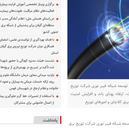
برگزاری وبینار تخصصی آموزش فرایند بیماریا
فعالیت‌های نظام مراقبت عفونت‌های بیمارست
در راستای همدلی ملی؛ اعلام آمادگی مدیر ع
منطقه‌ای گیلان برای پشتیبانی از شبكه برق 
جنوبی كشور
با هدف بهره‌گیری از توانمندی علمی: امضای 
همكاری میان شركت توزیع نیروی برق گیلان و
استان
نشست هیئت مدیره کودآلی با حضور شهردار 
شد تأکید بر تسریع در بهره‌برداری از پروژه‌ها
بازدید میدانی معاون درمان دانشگاه علوم پز
روند ارائه خدمات درمانی به بیماران و نحوه
ی توسعه شبکه فیبر نوری شرکت توزیع
خانواده و نظام ارجاع در شهرستان فومن
 ارتقاء پهنای باند و افزایش امنیت
 برق کلاچای و امورهای توزیع
از اعمال خاموشی برای مشتركان
یادداشت
وسعه شبکه فیبر نوری شرکت توزیع برق