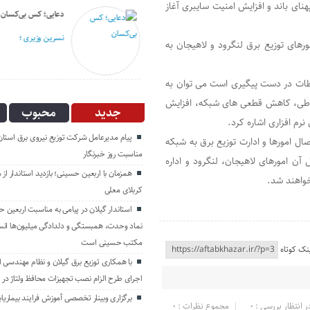
هنای باند و افزایش امنیت سایبری آغاز
انگار آش دهن سوزی هم نیست!
دعایی؛ کس بی‌کسان
مهدی بذرافکن؛
نسرین وزیری ؛
مورهای توزیع برق لنگرود و لاهیجان به
تباطات در دست پیگیری است می توان به
تباطی، کاهش قطعی های شبکه، افزایش
جدید
محبوب
رم افزاری اشاره کرد.
پیام مدیرعامل شركت توزیع نیروی برق استان 
ل امورها و ادارت توزیع برق به شبکه
مناسبت روز خبرنگار ‌
آن امورهای لاهیجان، لنگرود و اداره
همزمان با اربعین حسینی؛ بازدید استاندار از 
کربلای معلی
استاندار گیلان در پیامی به مناسبت اربعین ح
نماد وحدت، همبستگی و دلدادگی میلیون‌ها انسا
مکتب حسینی است
نک کوتاه
با همکاری توزیع برق گیلان و نظام مهندسی اس
اجرای طرح الزام نصب تجهیزات محافظ ولتاژ در 
برگزاری وبینار تخصصی آموزش فرایند بیماریاب
ر انتظار بررسی : 0
مجموع نظرات : 0