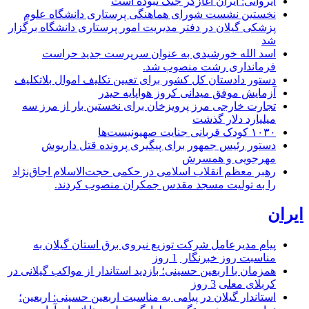
ایروانی: ایران آغازگر جنگ نبوده است
نخستین نشست شورای هماهنگی پرستاری دانشگاه علوم
پزشکی گیلان در دفتر مدیریت امور پرستاری دانشگاه برگزار
شد
اسد الله خورشیدی به عنوان سرپرست جدید حراست
فرمانداری رشت منصوب شد.
دستور دادستان کل کشور برای تعیین تکلیف اموال بلاتکلیف
آزمایش موفق میدانی کروز هواپایه حیدر
تجارت خارجی مرز پرویزخان برای نخستین بار از مرز سه
میلیارد دلار گذشت
۱۰۳۰ کودک قربانی جنایت صهیونیست‌ها
دستور رئیس جمهور برای پیگیری پرونده قتل داریوش
مهرجویی و همسرش
رهبر معظم انقلاب اسلامی در حکمی حجت‌الاسلام اجاق‌نژاد
را به تولیت مسجد مقدس جمکران منصوب کردند.
ایران
پیام مدیرعامل شركت توزیع نیروی برق استان گیلان به
مناسبت روز خبرنگار ‌
1 روز
همزمان با اربعین حسینی؛ بازدید استاندار از مواکب گیلانی در
کربلای معلی
3 روز
استاندار گیلان در پیامی به مناسبت اربعین حسینی: اربعین؛