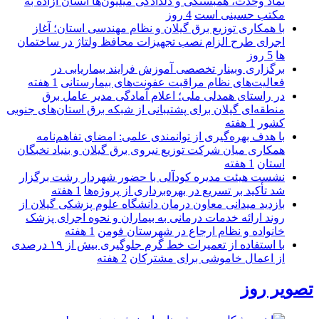
نماد وحدت، همبستگی و دلدادگی میلیون‌ها انسان آزاده به
مکتب حسینی است
4 روز
با همکاری توزیع برق گیلان و نظام مهندسی استان؛ آغاز
اجرای طرح الزام نصب تجهیزات محافظ ولتاژ در ساختمان
ها
5 روز
برگزاری وبینار تخصصی آموزش فرایند بیماریابی در
فعالیت‌های نظام مراقبت عفونت‌های بیمارستانی
1 هفته
در راستای همدلی ملی؛ اعلام آمادگی مدیر عامل برق
منطقه‌ای گیلان برای پشتیبانی از شبكه برق استان‌های جنوبی
كشور
1 هفته
با هدف بهره‌گیری از توانمندی علمی: امضای تفاهم‌نامه
همكاری میان شركت توزیع نیروی برق گیلان و بنیاد نخبگان
استان
1 هفته
نشست هیئت مدیره کودآلی با حضور شهردار رشت برگزار
شد تأکید بر تسریع در بهره‌برداری از پروژه‌ها
1 هفته
بازدید میدانی معاون درمان دانشگاه علوم پزشکی گیلان از
روند ارائه خدمات درمانی به بیماران و نحوه اجرای پزشک
خانواده و نظام ارجاع در شهرستان فومن
1 هفته
با استفاده از تعمیرات خط گرم جلوگیری بیش از ۱۹ درصدی
از اعمال خاموشی برای مشتركان
2 هفته
تصویر روز