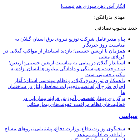
انگار آش دهن سوزی هم نیست!
مهدی بذرافکن؛
جدید
محبوب
تصادفی
پیام مدیرعامل شركت توزیع نیروی برق استان گیلان به
مناسبت روز خبرنگار ‌
همزمان با اربعین حسینی؛ بازدید استاندار از مواکب گیلانی در
کربلای معلی
استاندار گیلان در پیامی به مناسبت اربعین حسینی: اربعین؛
نماد وحدت، همبستگی و دلدادگی میلیون‌ها انسان آزاده به
مکتب حسینی است
با همکاری توزیع برق گیلان و نظام مهندسی استان؛ آغاز
اجرای طرح الزام نصب تجهیزات محافظ ولتاژ در ساختمان
ها
برگزاری وبینار تخصصی آموزش فرایند بیماریابی در
فعالیت‌های نظام مراقبت عفونت‌های بیمارستانی
سیاسی
سخنگوی وزارت دفاع: وزارت دفاع، پشتیبانی نیرو‌های مسلح
را با قدرت ادامه می‌دهد