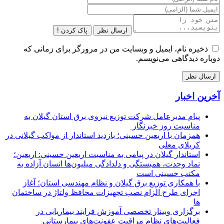
ارسال نظر
پاک کردن !
ذخیره نام، ایمیل و وبسایت من در مرورگر برای زمانی که
دوباره دیدگاهی می‌نویسم.
آخرین اخبار
پیام مدیرعامل شركت توزیع نیروی برق استان گیلان به
مناسبت روز خبرنگار ‌
همزمان با اربعین حسینی؛ بازدید استاندار از مواکب گیلانی در
کربلای معلی
استاندار گیلان در پیامی به مناسبت اربعین حسینی: اربعین؛
نماد وحدت، همبستگی و دلدادگی میلیون‌ها انسان آزاده به
مکتب حسینی است
با همکاری توزیع برق گیلان و نظام مهندسی استان؛ آغاز
اجرای طرح الزام نصب تجهیزات محافظ ولتاژ در ساختمان
ها
برگزاری وبینار تخصصی آموزش فرایند بیماریابی در
فعالیت‌های نظام مراقبت عفونت‌های بیمارستانی