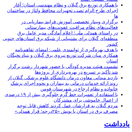
با همکاری توزیع برق گیلان و نظام مهندسی استان؛ آغاز
اجرای طرح الزام نصب تجهیزات محافظ ولتاژ در ساختمان
ها
برگزاری وبینار تخصصی آموزش فرایند بیماریابی در
فعالیت‌های نظام مراقبت عفونت‌های بیمارستانی
در راستای همدلی ملی؛ اعلام آمادگی مدیر عامل برق
منطقه‌ای گیلان برای پشتیبانی از شبكه برق استان‌های جنوبی
كشور
با هدف بهره‌گیری از توانمندی علمی: امضای تفاهم‌نامه
همكاری میان شركت توزیع نیروی برق گیلان و بنیاد نخبگان
استان
نشست هیئت مدیره کودآلی با حضور شهردار رشت برگزار
شد تأکید بر تسریع در بهره‌برداری از پروژه‌ها
بازدید میدانی معاون درمان دانشگاه علوم پزشکی گیلان از
روند ارائه خدمات درمانی به بیماران و نحوه اجرای پزشک
خانواده و نظام ارجاع در شهرستان فومن
با استفاده از تعمیرات خط گرم جلوگیری بیش از ۱۹ درصدی
از اعمال خاموشی برای مشتركان
مردم گیلان به قرارشان عمل کردند كاهش قابل توجه
مصرف برق در استان با پویش «۲۵درجه؛ قرار همدلی»
یادداشت