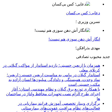
دعایی؛ کس بی‌کسان
نسرین وزیری ؛
انگار آش دهن سوزی هم نیست!
مهدی بذرافکن؛
جدید
محبوب
تصادفی
همزمان با اربعین حسینی؛ بازدید استاندار از مواکب گیلانی در
کربلای معلی
استاندار گیلان در پیامی به مناسبت اربعین حسینی: اربعین؛
نماد وحدت، همبستگی و دلدادگی میلیون‌ها انسان آزاده به
مکتب حسینی است
با همکاری توزیع برق گیلان و نظام مهندسی استان؛ آغاز
اجرای طرح الزام نصب تجهیزات محافظ ولتاژ در ساختمان
ها
برگزاری وبینار تخصصی آموزش فرایند بیماریابی در
فعالیت‌های نظام مراقبت عفونت‌های بیمارستانی