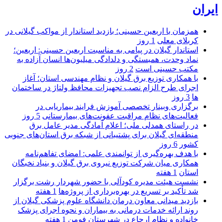
ایران
همزمان با اربعین حسینی؛ بازدید استاندار از مواکب گیلانی در
کربلای معلی
1 روز
استاندار گیلان در پیامی به مناسبت اربعین حسینی: اربعین؛
نماد وحدت، همبستگی و دلدادگی میلیون‌ها انسان آزاده به
مکتب حسینی است
2 روز
با همکاری توزیع برق گیلان و نظام مهندسی استان؛ آغاز
اجرای طرح الزام نصب تجهیزات محافظ ولتاژ در ساختمان
ها
3 روز
برگزاری وبینار تخصصی آموزش فرایند بیماریابی در
فعالیت‌های نظام مراقبت عفونت‌های بیمارستانی
5 روز
در راستای همدلی ملی؛ اعلام آمادگی مدیر عامل برق
منطقه‌ای گیلان برای پشتیبانی از شبكه برق استان‌های جنوبی
كشور
6 روز
با هدف بهره‌گیری از توانمندی علمی: امضای تفاهم‌نامه
همكاری میان شركت توزیع نیروی برق گیلان و بنیاد نخبگان
استان
1 هفته
نشست هیئت مدیره کودآلی با حضور شهردار رشت برگزار
شد تأکید بر تسریع در بهره‌برداری از پروژه‌ها
1 هفته
بازدید میدانی معاون درمان دانشگاه علوم پزشکی گیلان از
روند ارائه خدمات درمانی به بیماران و نحوه اجرای پزشک
خانواده و نظام ارجاع در شهرستان فومن
1 هفته