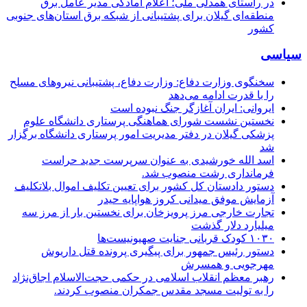
در راستای همدلی ملی؛ اعلام آمادگی مدیر عامل برق
منطقه‌ای گیلان برای پشتیبانی از شبكه برق استان‌های جنوبی
كشور
سیاسی
سخنگوی وزارت دفاع: وزارت دفاع، پشتیبانی نیرو‌های مسلح
را با قدرت ادامه می‌دهد
ایروانی: ایران آغازگر جنگ نبوده است
نخستین نشست شورای هماهنگی پرستاری دانشگاه علوم
پزشکی گیلان در دفتر مدیریت امور پرستاری دانشگاه برگزار
شد
اسد الله خورشیدی به عنوان سرپرست جدید حراست
فرمانداری رشت منصوب شد.
دستور دادستان کل کشور برای تعیین تکلیف اموال بلاتکلیف
آزمایش موفق میدانی کروز هواپایه حیدر
تجارت خارجی مرز پرویزخان برای نخستین بار از مرز سه
میلیارد دلار گذشت
۱۰۳۰ کودک قربانی جنایت صهیونیست‌ها
دستور رئیس جمهور برای پیگیری پرونده قتل داریوش
مهرجویی و همسرش
رهبر معظم انقلاب اسلامی در حکمی حجت‌الاسلام اجاق‌نژاد
را به تولیت مسجد مقدس جمکران منصوب کردند.