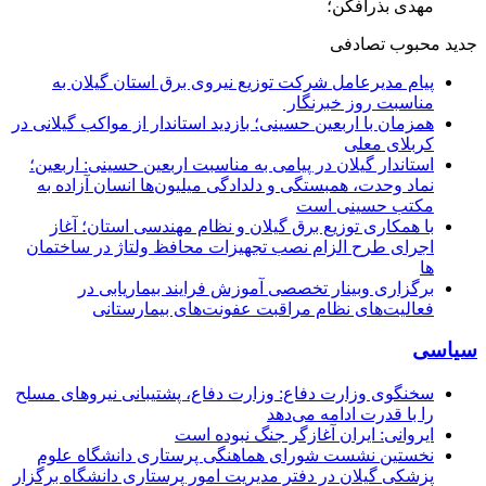
مهدی بذرافکن؛
جدید
محبوب
تصادفی
پیام مدیرعامل شركت توزیع نیروی برق استان گیلان به
مناسبت روز خبرنگار ‌
همزمان با اربعین حسینی؛ بازدید استاندار از مواکب گیلانی در
کربلای معلی
استاندار گیلان در پیامی به مناسبت اربعین حسینی: اربعین؛
نماد وحدت، همبستگی و دلدادگی میلیون‌ها انسان آزاده به
مکتب حسینی است
با همکاری توزیع برق گیلان و نظام مهندسی استان؛ آغاز
اجرای طرح الزام نصب تجهیزات محافظ ولتاژ در ساختمان
ها
برگزاری وبینار تخصصی آموزش فرایند بیماریابی در
فعالیت‌های نظام مراقبت عفونت‌های بیمارستانی
سیاسی
سخنگوی وزارت دفاع: وزارت دفاع، پشتیبانی نیرو‌های مسلح
را با قدرت ادامه می‌دهد
ایروانی: ایران آغازگر جنگ نبوده است
نخستین نشست شورای هماهنگی پرستاری دانشگاه علوم
پزشکی گیلان در دفتر مدیریت امور پرستاری دانشگاه برگزار