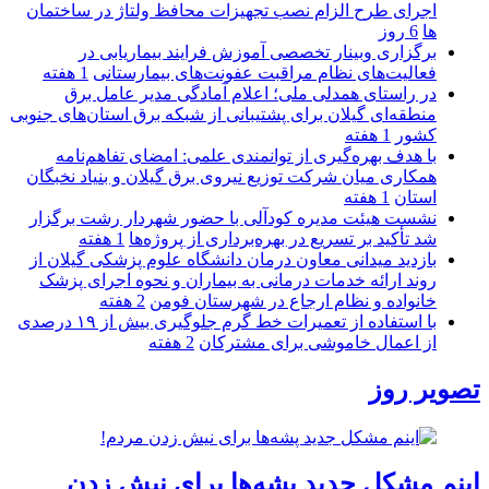
اجرای طرح الزام نصب تجهیزات محافظ ولتاژ در ساختمان
ها
6 روز
برگزاری وبینار تخصصی آموزش فرایند بیماریابی در
فعالیت‌های نظام مراقبت عفونت‌های بیمارستانی
1 هفته
در راستای همدلی ملی؛ اعلام آمادگی مدیر عامل برق
منطقه‌ای گیلان برای پشتیبانی از شبكه برق استان‌های جنوبی
كشور
1 هفته
با هدف بهره‌گیری از توانمندی علمی: امضای تفاهم‌نامه
همكاری میان شركت توزیع نیروی برق گیلان و بنیاد نخبگان
استان
1 هفته
نشست هیئت مدیره کودآلی با حضور شهردار رشت برگزار
شد تأکید بر تسریع در بهره‌برداری از پروژه‌ها
1 هفته
بازدید میدانی معاون درمان دانشگاه علوم پزشکی گیلان از
روند ارائه خدمات درمانی به بیماران و نحوه اجرای پزشک
خانواده و نظام ارجاع در شهرستان فومن
2 هفته
با استفاده از تعمیرات خط گرم جلوگیری بیش از ۱۹ درصدی
از اعمال خاموشی برای مشتركان
2 هفته
تصویر روز
اینم مشکل جدید پشه‌ها برای نیش زدن