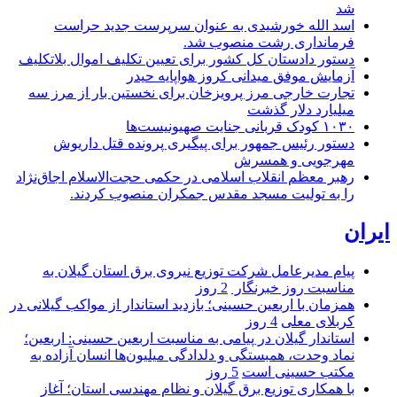
شد
اسد الله خورشیدی به عنوان سرپرست جدید حراست
فرمانداری رشت منصوب شد.
دستور دادستان کل کشور برای تعیین تکلیف اموال بلاتکلیف
آزمایش موفق میدانی کروز هواپایه حیدر
تجارت خارجی مرز پرویزخان برای نخستین بار از مرز سه
میلیارد دلار گذشت
۱۰۳۰ کودک قربانی جنایت صهیونیست‌ها
دستور رئیس جمهور برای پیگیری پرونده قتل داریوش
مهرجویی و همسرش
رهبر معظم انقلاب اسلامی در حکمی حجت‌الاسلام اجاق‌نژاد
را به تولیت مسجد مقدس جمکران منصوب کردند.
ایران
پیام مدیرعامل شركت توزیع نیروی برق استان گیلان به
مناسبت روز خبرنگار ‌
2 روز
همزمان با اربعین حسینی؛ بازدید استاندار از مواکب گیلانی در
کربلای معلی
4 روز
استاندار گیلان در پیامی به مناسبت اربعین حسینی: اربعین؛
نماد وحدت، همبستگی و دلدادگی میلیون‌ها انسان آزاده به
مکتب حسینی است
5 روز
با همکاری توزیع برق گیلان و نظام مهندسی استان؛ آغاز