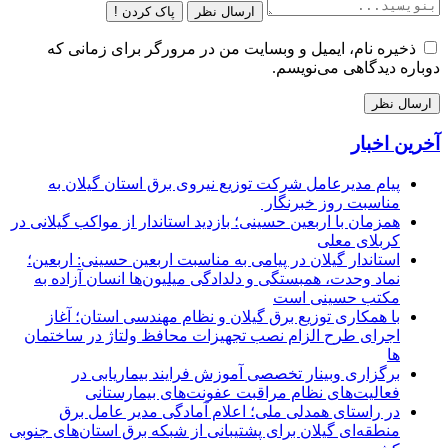
ارسال نظر
پاک کردن !
ذخیره نام، ایمیل و وبسایت من در مرورگر برای زمانی که
دوباره دیدگاهی می‌نویسم.
آخرین اخبار
پیام مدیرعامل شركت توزیع نیروی برق استان گیلان به
مناسبت روز خبرنگار ‌
همزمان با اربعین حسینی؛ بازدید استاندار از مواکب گیلانی در
کربلای معلی
استاندار گیلان در پیامی به مناسبت اربعین حسینی: اربعین؛
نماد وحدت، همبستگی و دلدادگی میلیون‌ها انسان آزاده به
مکتب حسینی است
با همکاری توزیع برق گیلان و نظام مهندسی استان؛ آغاز
اجرای طرح الزام نصب تجهیزات محافظ ولتاژ در ساختمان
ها
برگزاری وبینار تخصصی آموزش فرایند بیماریابی در
فعالیت‌های نظام مراقبت عفونت‌های بیمارستانی
در راستای همدلی ملی؛ اعلام آمادگی مدیر عامل برق
منطقه‌ای گیلان برای پشتیبانی از شبكه برق استان‌های جنوبی