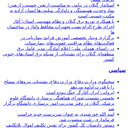
استاندار گیلان در پیامی به مناسبت اربعین حسینی: اربعین؛
نماد وحدت، همبستگی و دلدادگی میلیون‌ها انسان آزاده به
مکتب حسینی است
با همکاری توزیع برق گیلان و نظام مهندسی استان؛ آغاز
اجرای طرح الزام نصب تجهیزات محافظ ولتاژ در ساختمان
ها
برگزاری وبینار تخصصی آموزش فرایند بیماریابی در
فعالیت‌های نظام مراقبت عفونت‌های بیمارستانی
در راستای همدلی ملی؛ اعلام آمادگی مدیر عامل برق
منطقه‌ای گیلان برای پشتیبانی از شبكه برق استان‌های جنوبی
كشور
سیاسی
سخنگوی وزارت دفاع: وزارت دفاع، پشتیبانی نیرو‌های مسلح
را با قدرت ادامه می‌دهد
ایروانی: ایران آغازگر جنگ نبوده است
نخستین نشست شورای هماهنگی پرستاری دانشگاه علوم
پزشکی گیلان در دفتر مدیریت امور پرستاری دانشگاه برگزار
شد
اسد الله خورشیدی به عنوان سرپرست جدید حراست
فرمانداری رشت منصوب شد.
دستور دادستان کل کشور برای تعیین تکلیف اموال بلاتکلیف