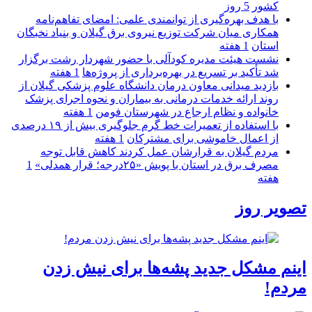
كشور
5 روز
با هدف بهره‌گیری از توانمندی علمی: امضای تفاهم‌نامه
همكاری میان شركت توزیع نیروی برق گیلان و بنیاد نخبگان
استان
1 هفته
نشست هیئت مدیره کودآلی با حضور شهردار رشت برگزار
شد تأکید بر تسریع در بهره‌برداری از پروژه‌ها
1 هفته
بازدید میدانی معاون درمان دانشگاه علوم پزشکی گیلان از
روند ارائه خدمات درمانی به بیماران و نحوه اجرای پزشک
خانواده و نظام ارجاع در شهرستان فومن
1 هفته
با استفاده از تعمیرات خط گرم جلوگیری بیش از ۱۹ درصدی
از اعمال خاموشی برای مشتركان
1 هفته
مردم گیلان به قرارشان عمل کردند كاهش قابل توجه
مصرف برق در استان با پویش «۲۵درجه؛ قرار همدلی»
1
هفته
تصویر روز
اینم مشکل جدید پشه‌ها برای نیش زدن
مردم!