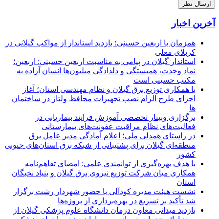
آخرین اخبار
همزمان با اربعین حسینی؛ بازدید استاندار از مواکب گیلانی در
کربلای معلی
استاندار گیلان در پیامی به مناسبت اربعین حسینی: اربعین؛
نماد وحدت، همبستگی و دلدادگی میلیون‌ها انسان آزاده به
مکتب حسینی است
با همکاری توزیع برق گیلان و نظام مهندسی استان؛ آغاز
اجرای طرح الزام نصب تجهیزات محافظ ولتاژ در ساختمان
ها
برگزاری وبینار تخصصی آموزش فرایند بیماریابی در
فعالیت‌های نظام مراقبت عفونت‌های بیمارستانی
در راستای همدلی ملی؛ اعلام آمادگی مدیر عامل برق
منطقه‌ای گیلان برای پشتیبانی از شبكه برق استان‌های جنوبی
كشور
با هدف بهره‌گیری از توانمندی علمی: امضای تفاهم‌نامه
همكاری میان شركت توزیع نیروی برق گیلان و بنیاد نخبگان
استان
نشست هیئت مدیره کودآلی با حضور شهردار رشت برگزار
شد تأکید بر تسریع در بهره‌برداری از پروژه‌ها
بازدید میدانی معاون درمان دانشگاه علوم پزشکی گیلان از