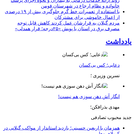
روند ارائه خدمات درمانی به بیماران و نحوه اجرای پزشک
خانواده و نظام ارجاع در شهرستان فومن
با استفاده از تعمیرات خط گرم جلوگیری بیش از ۱۹ درصدی
از اعمال خاموشی برای مشتركان
مردم گیلان به قرارشان عمل کردند كاهش قابل توجه
مصرف برق در استان با پویش «۲۵درجه؛ قرار همدلی»
یادداشت
دعایی؛ کس بی‌کسان
نسرین وزیری ؛
انگار آش دهن سوزی هم نیست!
مهدی بذرافکن؛
جدید
محبوب
تصادفی
همزمان با اربعین حسینی؛ بازدید استاندار از مواکب گیلانی در
کربلای معلی