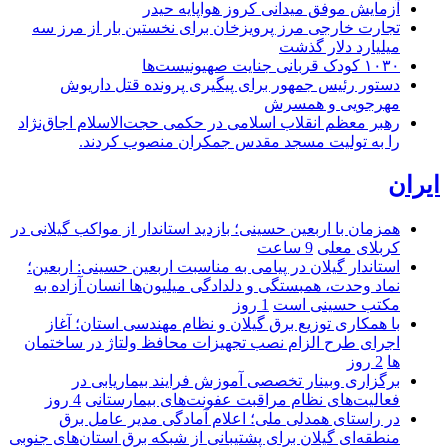
آزمایش موفق میدانی کروز هواپایه حیدر
تجارت خارجی مرز پرویزخان برای نخستین بار از مرز سه
میلیارد دلار گذشت
۱۰۳۰ کودک قربانی جنایت صهیونیست‌ها
دستور رئیس جمهور برای پیگیری پرونده قتل داریوش
مهرجویی و همسرش
رهبر معظم انقلاب اسلامی در حکمی حجت‌الاسلام اجاق‌نژاد
را به تولیت مسجد مقدس جمکران منصوب کردند.
ایران
همزمان با اربعین حسینی؛ بازدید استاندار از مواکب گیلانی در
کربلای معلی
9 ساعت
استاندار گیلان در پیامی به مناسبت اربعین حسینی: اربعین؛
نماد وحدت، همبستگی و دلدادگی میلیون‌ها انسان آزاده به
مکتب حسینی است
1 روز
با همکاری توزیع برق گیلان و نظام مهندسی استان؛ آغاز
اجرای طرح الزام نصب تجهیزات محافظ ولتاژ در ساختمان
ها
2 روز
برگزاری وبینار تخصصی آموزش فرایند بیماریابی در
فعالیت‌های نظام مراقبت عفونت‌های بیمارستانی
4 روز
در راستای همدلی ملی؛ اعلام آمادگی مدیر عامل برق
منطقه‌ای گیلان برای پشتیبانی از شبكه برق استان‌های جنوبی