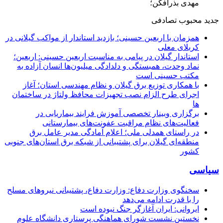
مهدی بذرافکن؛
جدید
محبوب
تصادفی
همزمان با اربعین حسینی؛ بازدید استاندار از مواکب گیلانی در
کربلای معلی
استاندار گیلان در پیامی به مناسبت اربعین حسینی: اربعین؛
نماد وحدت، همبستگی و دلدادگی میلیون‌ها انسان آزاده به
مکتب حسینی است
با همکاری توزیع برق گیلان و نظام مهندسی استان؛ آغاز
اجرای طرح الزام نصب تجهیزات محافظ ولتاژ در ساختمان
ها
برگزاری وبینار تخصصی آموزش فرایند بیماریابی در
فعالیت‌های نظام مراقبت عفونت‌های بیمارستانی
در راستای همدلی ملی؛ اعلام آمادگی مدیر عامل برق
منطقه‌ای گیلان برای پشتیبانی از شبكه برق استان‌های جنوبی
كشور
سیاسی
سخنگوی وزارت دفاع: وزارت دفاع، پشتیبانی نیرو‌های مسلح
را با قدرت ادامه می‌دهد
ایروانی: ایران آغازگر جنگ نبوده است
نخستین نشست شورای هماهنگی پرستاری دانشگاه علوم