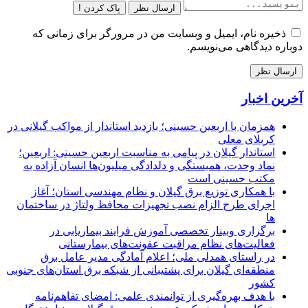
ارسال نظر
پاک کردن !
ذخیره نام، ایمیل و وبسایت من در مرورگر برای زمانی که
دوباره دیدگاهی می‌نویسم.
آخرین اخبار
همزمان با اربعین حسینی؛ بازدید استاندار از مواکب گیلانی در
کربلای معلی
استاندار گیلان در پیامی به مناسبت اربعین حسینی: اربعین؛
نماد وحدت، همبستگی و دلدادگی میلیون‌ها انسان آزاده به
مکتب حسینی است
با همکاری توزیع برق گیلان و نظام مهندسی استان؛ آغاز
اجرای طرح الزام نصب تجهیزات محافظ ولتاژ در ساختمان
ها
برگزاری وبینار تخصصی آموزش فرایند بیماریابی در
فعالیت‌های نظام مراقبت عفونت‌های بیمارستانی
در راستای همدلی ملی؛ اعلام آمادگی مدیر عامل برق
منطقه‌ای گیلان برای پشتیبانی از شبكه برق استان‌های جنوبی
كشور
با هدف بهره‌گیری از توانمندی علمی: امضای تفاهم‌نامه