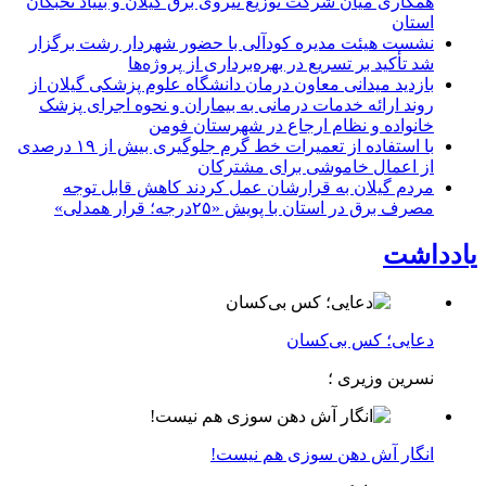
همكاری میان شركت توزیع نیروی برق گیلان و بنیاد نخبگان
استان
نشست هیئت مدیره کودآلی با حضور شهردار رشت برگزار
شد تأکید بر تسریع در بهره‌برداری از پروژه‌ها
بازدید میدانی معاون درمان دانشگاه علوم پزشکی گیلان از
روند ارائه خدمات درمانی به بیماران و نحوه اجرای پزشک
خانواده و نظام ارجاع در شهرستان فومن
با استفاده از تعمیرات خط گرم جلوگیری بیش از ۱۹ درصدی
از اعمال خاموشی برای مشتركان
مردم گیلان به قرارشان عمل کردند كاهش قابل توجه
مصرف برق در استان با پویش «۲۵درجه؛ قرار همدلی»
یادداشت
دعایی؛ کس بی‌کسان
نسرین وزیری ؛
انگار آش دهن سوزی هم نیست!