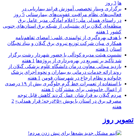
ها
3 روز
برگزاری وبینار تخصصی آموزش فرایند بیماریابی در
فعالیت‌های نظام مراقبت عفونت‌های بیمارستانی
5 روز
در راستای همدلی ملی؛ اعلام آمادگی مدیر عامل برق
منطقه‌ای گیلان برای پشتیبانی از شبكه برق استان‌های جنوبی
كشور
1 هفته
با هدف بهره‌گیری از توانمندی علمی: امضای تفاهم‌نامه
همكاری میان شركت توزیع نیروی برق گیلان و بنیاد نخبگان
استان
1 هفته
نشست هیئت مدیره کودآلی با حضور شهردار رشت برگزار
شد تأکید بر تسریع در بهره‌برداری از پروژه‌ها
1 هفته
بازدید میدانی معاون درمان دانشگاه علوم پزشکی گیلان از
روند ارائه خدمات درمانی به بیماران و نحوه اجرای پزشک
خانواده و نظام ارجاع در شهرستان فومن
1 هفته
با استفاده از تعمیرات خط گرم جلوگیری بیش از ۱۹ درصدی
از اعمال خاموشی برای مشتركان
1 هفته
مردم گیلان به قرارشان عمل کردند كاهش قابل توجه
مصرف برق در استان با پویش «۲۵درجه؛ قرار همدلی»
2
هفته
تصویر روز