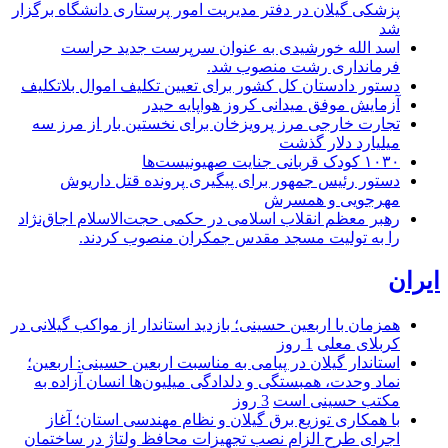
پزشکی گیلان در دفتر مدیریت امور پرستاری دانشگاه برگزار
شد
اسد الله خورشیدی به عنوان سرپرست جدید حراست
فرمانداری رشت منصوب شد.
دستور دادستان کل کشور برای تعیین تکلیف اموال بلاتکلیف
آزمایش موفق میدانی کروز هواپایه حیدر
تجارت خارجی مرز پرویزخان برای نخستین بار از مرز سه
میلیارد دلار گذشت
۱۰۳۰ کودک قربانی جنایت صهیونیست‌ها
دستور رئیس جمهور برای پیگیری پرونده قتل داریوش
مهرجویی و همسرش
رهبر معظم انقلاب اسلامی در حکمی حجت‌الاسلام اجاق‌نژاد
را به تولیت مسجد مقدس جمکران منصوب کردند.
ایران
همزمان با اربعین حسینی؛ بازدید استاندار از مواکب گیلانی در
کربلای معلی
1 روز
استاندار گیلان در پیامی به مناسبت اربعین حسینی: اربعین؛
نماد وحدت، همبستگی و دلدادگی میلیون‌ها انسان آزاده به
مکتب حسینی است
3 روز
با همکاری توزیع برق گیلان و نظام مهندسی استان؛ آغاز
اجرای طرح الزام نصب تجهیزات محافظ ولتاژ در ساختمان