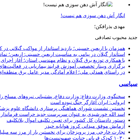
انگار آش دهن سوزی هم نیست!
مهدی بذرافکن؛
جدید
محبوب
تصادفی
همزمان با اربعین حسینی؛ بازدید استاندار از مواکب گیلانی در 
استاندار گیلان در پیامی به مناسبت اربعین حسینی: اربعین؛ ن
با همکاری توزیع برق گیلان و نظام مهندسی استان؛ آغاز اجرا
برگزاری وبینار تخصصی آموزش فرایند بیماریابی در فعالیت‌ها
در راستای همدلی ملی؛ اعلام آمادگی مدیر عامل برق منطقه‌ای 
سیاسی
سخنگوی وزارت دفاع: وزارت دفاع، پشتیبانی نیرو‌های مسلح را 
ایروانی: ایران آغازگر جنگ نبوده است
نخستین نشست شورای هماهنگی پرستاری دانشگاه علوم پزشکی گ
اسد الله خورشیدی به عنوان سرپرست جدید حراست فرماند
دستور دادستان کل کشور برای تعیین تکلیف اموال بلاتکلیف
آزمایش موفق میدانی کروز هواپایه حیدر
تجارت خارجی مرز پرویزخان برای نخستین بار از مرز سه میلیا
۱۰۳۰ کودک قربانی جنایت صهیونیست‌ها