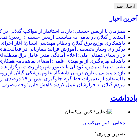
آخرین اخبار
همزمان با اربعین حسینی؛ بازدید استاندار از مواکب گیلانی در 
استاندار گیلان در پیامی به مناسبت اربعین حسینی: اربعین؛ ن
با همکاری توزیع برق گیلان و نظام مهندسی استان؛ آغاز اجرا
برگزاری وبینار تخصصی آموزش فرایند بیماریابی در فعالیت‌ها
در راستای همدلی ملی؛ اعلام آمادگی مدیر عامل برق منطقه‌ای 
با هدف بهره‌گیری از توانمندی علمی: امضای تفاهم‌نامه همكاری
نشست هیئت مدیره کودآلی با حضور شهردار رشت برگزار شد تأکید
بازدید میدانی معاون درمان دانشگاه علوم پزشکی گیلان از رون
با استفاده از تعمیرات خط گرم جلوگیری بیش از ۱۹ درصدی از اعمال خاموشی برای مشتركان
مردم گیلان به قرارشان عمل کردند كاهش قابل توجه مصرف برق در استان با 
یادداشت
دعایی؛ کس بی‌کسان
نسرین وزیری ؛