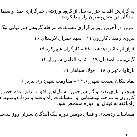
به گزارش آفتاب خزر به نقل از گروه ورزشی خبرگزاری صدا و سیما، ت
آیندگان در بخش پسران راه پیدا کردند.
امروز در آخرین روز برگزاری مسابقات مرحله گروهی دور نهایی لیگ آیندگان پسران ۵ دیدار برگزار شد که طی آن
نیروی زمینی کازرون ۲۱ – شهد چمران لارستان ۱۶
فرازبام خائیز دهدشت ۲۸ – کارگران شهرکرد ۱۹
گیتی‌پسند اصفهان ۱۹ – شهید الداغی سبزوار ۱۴
بارثاوای تهران ۱۸ – فولاد سپاهان ۱۹
نماد نیکان صنعت شهرری ۱۴ – مقاومت شهرداری تبریز ۶
همچنین بازی نفت و گاز سرخس – سنگ‌آهن بافق به دلیل عدم حضور نماین
کازرون به مرحله نیمه‌نهایی این مسابقات راه یافتند و فردا، دوشنبه
راه‌یافته به فینال این دوره مشخص شود.
مسابقات رده‌بندی و فینال دومین دوره لیگ آیندگان پسران روز سه‌شنبه، ۲ بهمن، برگزار می