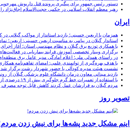
دستور رئیس جمهور برای پیگیری پرونده قتل داریوش مهرجو
رهبر معظم انقلاب اسلامی در حکمی حجت‌الاسلام اجاق‌نژاد 
ایران
همزمان با اربعین حسینی؛ بازدید استاندار از مواکب گیلانی در 
استاندار گیلان در پیامی به مناسبت اربعین حسینی: اربعین؛ ن
با همکاری توزیع برق گیلان و نظام مهندسی استان؛ آغاز اجرا
برگزاری وبینار تخصصی آموزش فرایند بیماریابی در فعالیت‌ها
در راستای همدلی ملی؛ اعلام آمادگی مدیر عامل برق منطقه‌ای 
با هدف بهره‌گیری از توانمندی علمی: امضای تفاهم‌نامه همكاری
نشست هیئت مدیره کودآلی با حضور شهردار رشت برگزار شد تأکید
بازدید میدانی معاون درمان دانشگاه علوم پزشکی گیلان از رون
با استفاده از تعمیرات خط گرم جلوگیری بیش از ۱۹ درصدی از اعمال خاموشی برای مشتركان
مردم گیلان به قرارشان عمل کردند كاهش قابل توجه مصرف برق در استان با 
تصویر روز
اینم مشکل جدید پشه‌ها برای نیش زدن مردم!