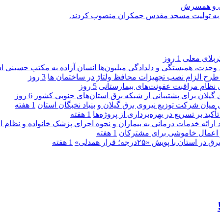
یی و همسرش
را به تولیت مسجد مقدس جمکران منصوب کردند.
کربلای معلی
1 روز
ماد وحدت، همبستگی و دلدادگی میلیون‌ها انسان آزاده به مکتب حسینی 
ی طرح الزام نصب تجهیزات محافظ ولتاژ در ساختمان ها
3 روز
ی نظام مراقبت عفونت‌های بیمارستانی
5 روز
گیلان برای پشتیبانی از شبكه برق استان‌های جنوبی كشور
6 روز
 میان شركت توزیع نیروی برق گیلان و بنیاد نخبگان استان
1 هفته
 بر تسریع در بهره‌برداری از پروژه‌ها
1 هفته
د ارائه خدمات درمانی به بیماران و نحوه اجرای پزشک خانواده و نظام
1 هفته
پویش «۲۵درجه؛ قرار همدلی»
1 هفته