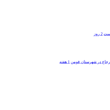
است
2 روز
 ارجاع در شهرستان فومن
1 هفته