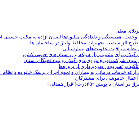
کربلای معلی
ماد وحدت، همبستگی و دلدادگی میلیون‌ها انسان آزاده به مکتب حسینی 
ی طرح الزام نصب تجهیزات محافظ ولتاژ در ساختمان ها
ی نظام مراقبت عفونت‌های بیمارستانی
گیلان برای پشتیبانی از شبكه برق استان‌های جنوبی كشور
 میان شركت توزیع نیروی برق گیلان و بنیاد نخبگان استان
 بر تسریع در بهره‌برداری از پروژه‌ها
د ارائه خدمات درمانی به بیماران و نحوه اجرای پزشک خانواده و نظام
پویش «۲۵درجه؛ قرار همدلی»