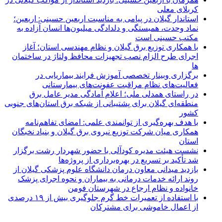
کربلای معلی
استاندار گیلان در پیامی به مناسبت اربعین حسینی: اربعین؛
نماد وحدت، همبستگی و دلدادگی میلیون‌ها انسان آزاده به
مکتب حسینی است
با همکاری توزیع برق گیلان و نظام مهندسی استان؛ آغاز
اجرای طرح الزام نصب تجهیزات محافظ ولتاژ در ساختمان
ها
برگزاری وبینار تخصصی آموزش فرایند بیماریابی در
فعالیت‌های نظام مراقبت عفونت‌های بیمارستانی
در راستای همدلی ملی؛ اعلام آمادگی مدیر عامل برق
منطقه‌ای گیلان برای پشتیبانی از شبكه برق استان‌های جنوبی
كشور
با هدف بهره‌گیری از توانمندی علمی: امضای تفاهم‌نامه
همكاری میان شركت توزیع نیروی برق گیلان و بنیاد نخبگان
استان
نشست هیئت مدیره کودآلی با حضور شهردار رشت برگزار
شد تأکید بر تسریع در بهره‌برداری از پروژه‌ها
بازدید میدانی معاون درمان دانشگاه علوم پزشکی گیلان از
روند ارائه خدمات درمانی به بیماران و نحوه اجرای پزشک
خانواده و نظام ارجاع در شهرستان فومن
با استفاده از تعمیرات خط گرم جلوگیری بیش از ۱۹ درصدی
از اعمال خاموشی برای مشتركان