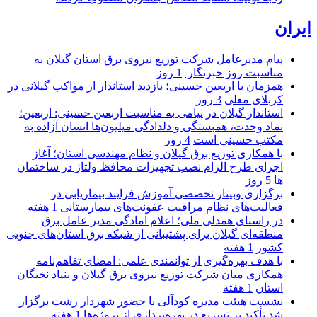
ایران
پیام مدیرعامل شركت توزیع نیروی برق استان گیلان به
مناسبت روز خبرنگار ‌
1 روز
همزمان با اربعین حسینی؛ بازدید استاندار از مواکب گیلانی در
کربلای معلی
3 روز
استاندار گیلان در پیامی به مناسبت اربعین حسینی: اربعین؛
نماد وحدت، همبستگی و دلدادگی میلیون‌ها انسان آزاده به
مکتب حسینی است
4 روز
با همکاری توزیع برق گیلان و نظام مهندسی استان؛ آغاز
اجرای طرح الزام نصب تجهیزات محافظ ولتاژ در ساختمان
ها
5 روز
برگزاری وبینار تخصصی آموزش فرایند بیماریابی در
فعالیت‌های نظام مراقبت عفونت‌های بیمارستانی
1 هفته
در راستای همدلی ملی؛ اعلام آمادگی مدیر عامل برق
منطقه‌ای گیلان برای پشتیبانی از شبكه برق استان‌های جنوبی
كشور
1 هفته
با هدف بهره‌گیری از توانمندی علمی: امضای تفاهم‌نامه
همكاری میان شركت توزیع نیروی برق گیلان و بنیاد نخبگان
استان
1 هفته
نشست هیئت مدیره کودآلی با حضور شهردار رشت برگزار
شد تأکید بر تسریع در بهره‌برداری از پروژه‌ها
1 هفته