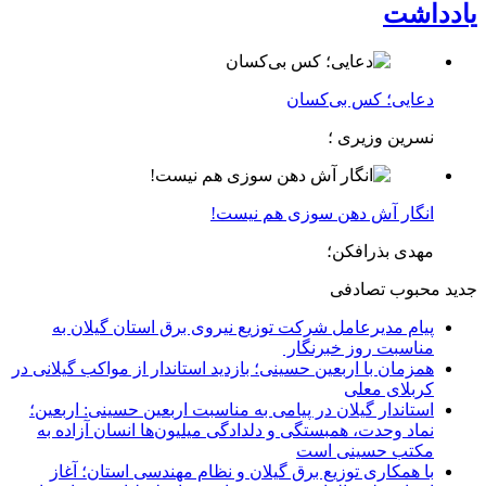
یادداشت
دعایی؛ کس بی‌کسان
نسرین وزیری ؛
انگار آش دهن سوزی هم نیست!
مهدی بذرافکن؛
جدید
محبوب
تصادفی
پیام مدیرعامل شركت توزیع نیروی برق استان گیلان به
مناسبت روز خبرنگار ‌
همزمان با اربعین حسینی؛ بازدید استاندار از مواکب گیلانی در
کربلای معلی
استاندار گیلان در پیامی به مناسبت اربعین حسینی: اربعین؛
نماد وحدت، همبستگی و دلدادگی میلیون‌ها انسان آزاده به
مکتب حسینی است
با همکاری توزیع برق گیلان و نظام مهندسی استان؛ آغاز