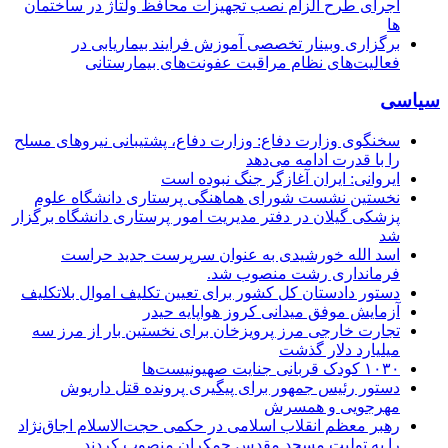
اجرای طرح الزام نصب تجهیزات محافظ ولتاژ در ساختمان
ها
برگزاری وبینار تخصصی آموزش فرایند بیماریابی در
فعالیت‌های نظام مراقبت عفونت‌های بیمارستانی
سیاسی
سخنگوی وزارت دفاع: وزارت دفاع، پشتیبانی نیرو‌های مسلح
را با قدرت ادامه می‌دهد
ایروانی: ایران آغازگر جنگ نبوده است
نخستین نشست شورای هماهنگی پرستاری دانشگاه علوم
پزشکی گیلان در دفتر مدیریت امور پرستاری دانشگاه برگزار
شد
اسد الله خورشیدی به عنوان سرپرست جدید حراست
فرمانداری رشت منصوب شد.
دستور دادستان کل کشور برای تعیین تکلیف اموال بلاتکلیف
آزمایش موفق میدانی کروز هواپایه حیدر
تجارت خارجی مرز پرویزخان برای نخستین بار از مرز سه
میلیارد دلار گذشت
۱۰۳۰ کودک قربانی جنایت صهیونیست‌ها
دستور رئیس جمهور برای پیگیری پرونده قتل داریوش
مهرجویی و همسرش
رهبر معظم انقلاب اسلامی در حکمی حجت‌الاسلام اجاق‌نژاد
را به تولیت مسجد مقدس جمکران منصوب کردند.